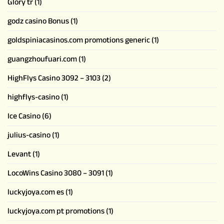
Glory tr
(1)
godz casino Bonus
(1)
goldspiniacasinos.com promotions generic
(1)
guangzhoufuari.com
(1)
HighFlys Casino 3092 – 3103
(2)
highflys-casino
(1)
Ice Casino
(6)
julius-casino
(1)
Levant
(1)
LocoWins Casino 3080 – 3091
(1)
luckyjoya.com es
(1)
luckyjoya.com pt promotions
(1)