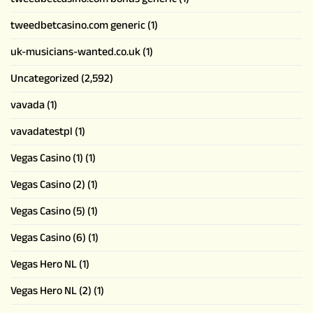
tweedbetcasino.com generic
(1)
uk-musicians-wanted.co.uk
(1)
Uncategorized
(2,592)
vavada
(1)
vavadatestpl
(1)
Vegas Casino (1)
(1)
Vegas Casino (2)
(1)
Vegas Casino (5)
(1)
Vegas Casino (6)
(1)
Vegas Hero NL
(1)
Vegas Hero NL (2)
(1)