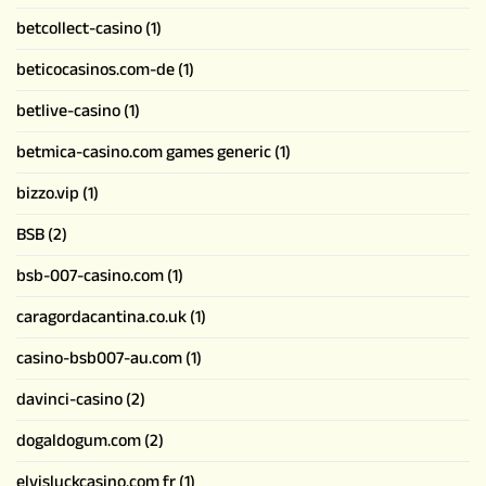
betcollect-casino
(1)
beticocasinos.com-de
(1)
betlive-casino
(1)
betmica-casino.com games generic
(1)
bizzo.vip
(1)
BSB
(2)
bsb-007-casino.com
(1)
caragordacantina.co.uk
(1)
casino-bsb007-au.com
(1)
davinci-casino
(2)
dogaldogum.com
(2)
elvisluckcasino.com fr
(1)