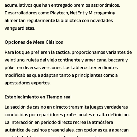
acumulativos que han entregado premios astronómicos.
Desarrolladores como Playtech, NetEnt y Microgaming
alimentan regularmente la biblioteca con novedades
vanguardistas.
Opciones de Mesa Clásicos
Para los que prefieren la táctica, proporcionamos variantes de
veintiuno, ruleta del viejo continente y americana, baccarà y
póker en diversas versiones. Las tableros tienen límites
modificables que adaptan tanto a principiantes como a
apostadores expertos.
Establecimiento en Tiempo real
La sección de casino en directo transmite juegos verdaderas
conducidas por repartidores profesionales en alta definición.
La interacción en periodo directo recrea la atmósfera
auténtica de casinos presenciales, con opciones que abarcan