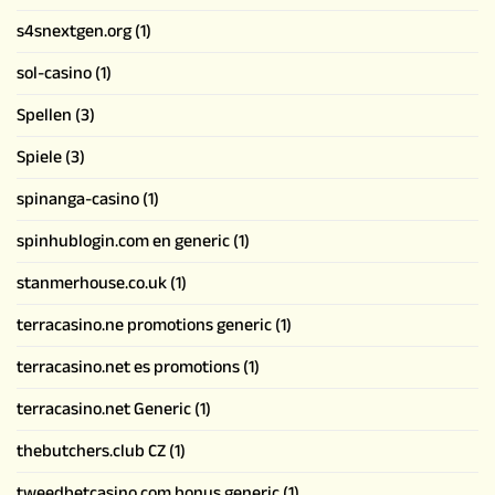
s4snextgen.org
(1)
sol-casino
(1)
Spellen
(3)
Spiele
(3)
spinanga-casino
(1)
spinhublogin.com en generic
(1)
stanmerhouse.co.uk
(1)
terracasino.ne promotions generic
(1)
terracasino.net es promotions
(1)
terracasino.net Generic
(1)
thebutchers.club CZ
(1)
tweedbetcasino.com bonus generic
(1)