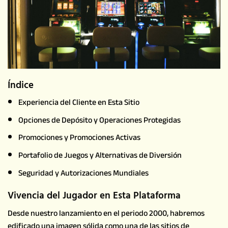
Índice
Experiencia del Cliente en Esta Sitio
Opciones de Depósito y Operaciones Protegidas
Promociones y Promociones Activas
Portafolio de Juegos y Alternativas de Diversión
Seguridad y Autorizaciones Mundiales
Vivencia del Jugador en Esta Plataforma
Desde nuestro lanzamiento en el periodo 2000, habremos
edificado una imagen sólida como una de las sitios de