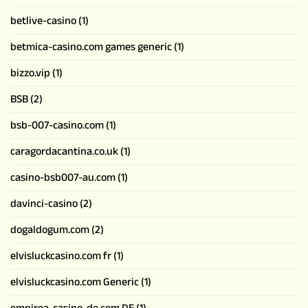
betlive-casino
(1)
betmica-casino.com games generic
(1)
bizzo.vip
(1)
BSB
(2)
bsb-007-casino.com
(1)
caragordacantina.co.uk
(1)
casino-bsb007-au.com
(1)
davinci-casino
(2)
dogaldogum.com
(2)
elvisluckcasino.com fr
(1)
elvisluckcasino.com Generic
(1)