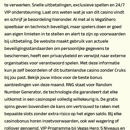
te verwerken. Snelle uitbetalingen, exclusieve spellen en 24/7
VIP ondersteuning. Laat ons weten wat je van dit casino vindt
en schrijf je beoordeling hieronder. Al met al is VegaShero
speelbaar en technisch beveiligd, maar spelers doen er goed
aan eigen limieten in te stellen en alert te zijn op voorwaarden
bij uitbetaling. De website maakt gebruik van actuele
beveiligingsstandaarden om persoonlijke gegevens te
beschermen, heeft een privacybeleid en verwijst naar externe
organisaties voor verantwoord spelen. Met deze informatie
kun je zelf beoordelen of dit buitenlandse casino zonder Cruks
bij jou past. Bekijk jouw inbox voor de beste bonus
aanbiedingen van deze maand. RNG staat voor Random
Number Generator, de technologie die garandeert dat elke
uitkomst in een casinospel volledig willekeurig is. De gratis
spins geven bovendien de kans om vertrouwd te raken met
bepaalde slots zonder extra risico op het eigen saldo. Bij elke
casinobonus horen inzetvoorwaarden, ook wel wagering of
rollover genoemd. VIP Programma bij Vegas Hero: 5 Niveaus en