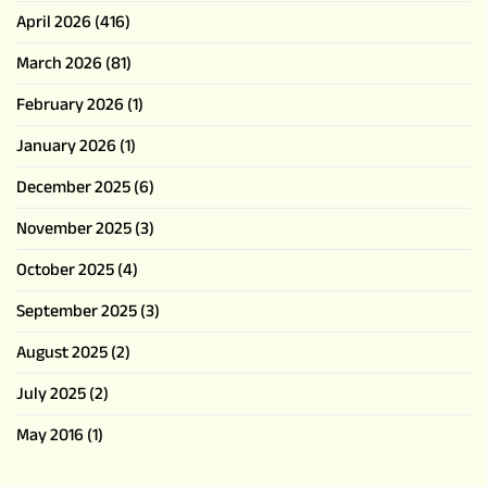
April 2026
(416)
March 2026
(81)
February 2026
(1)
January 2026
(1)
December 2025
(6)
November 2025
(3)
October 2025
(4)
September 2025
(3)
August 2025
(2)
July 2025
(2)
May 2016
(1)