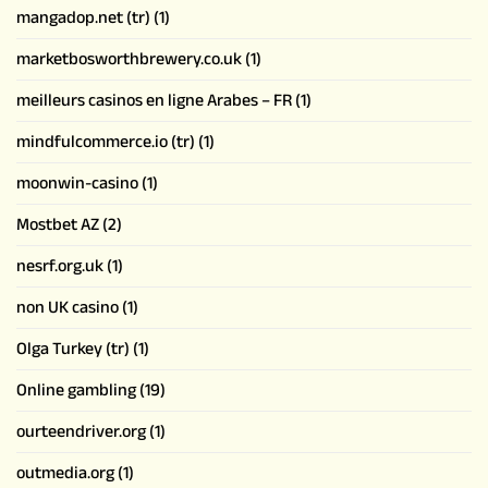
mangadop.net (tr)
(1)
marketbosworthbrewery.co.uk
(1)
meilleurs casinos en ligne Arabes – FR
(1)
mindfulcommerce.io (tr)
(1)
moonwin-casino
(1)
Mostbet AZ
(2)
nesrf.org.uk
(1)
non UK casino
(1)
Olga Turkey (tr)
(1)
Online gambling
(19)
ourteendriver.org
(1)
outmedia.org
(1)