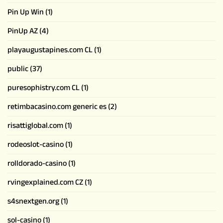
Pin Up Win
(1)
PinUp AZ
(4)
playaugustapines.com CL
(1)
public
(37)
puresophistry.com CL
(1)
retimbacasino.com generic es
(2)
risattiglobal.com
(1)
rodeoslot-casino
(1)
rolldorado-casino
(1)
rvingexplained.com CZ
(1)
s4snextgen.org
(1)
sol-casino
(1)