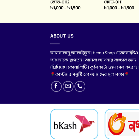
কোড-0112
কোড-0111
৳
1,000
–
৳
1,500
৳
1,000
–
৳
1,500
ABOUT US
আসসালামু আলাইকুম। Hemu Shop ওয়েবসাইটএ
আপনাকে স্বাগতম। আমরা আপনার বাচ্চার জন্য
(প্রিমিয়াম কোয়ালিটি ) কুশিকাটা ড্রেস সেল করে থ
কাস্টমার সন্তুষ্টি হল আমাদের মূল লক্ষ্য