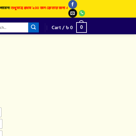
শুধুমাত্র প্রথম ২০০ জন ক্রেতার জন্য এই বিশেষ অফার।
দাম বৃদ্ধি হওয়ার আগেই আজই অর
Cart /
৳
0
0