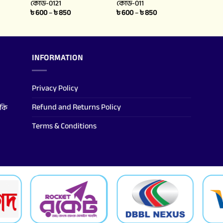
কোড-0121
কোড-011
৳
600
–
৳
850
৳
600
–
৳
850
INFORMATION
Privacy Policy
Refund and Returns Policy
াকি
Terms & Conditions