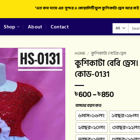
"এত কম দামে এত সুন্দর ও কোয়ালিটিফুল কুশিকাটা ড্রেস আর কই পাবেন!
Shop
About
Contact
HOME
/
কুশিকাটা নেটের ড্রেস
কুশিকাটা বেবি ড্রেস।
কোড-0131
600
–
850
৳
৳
বাচ্চার বয়স কত
৬মাস=১৬লং
১বছর=১৮লং
২বছর=২০লং
৩বছর=২২লং
৪বছর=২৪লং
৫বছর=২৬লং