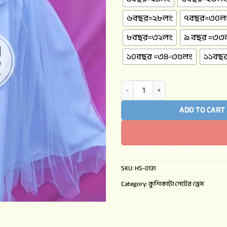
৬বছর=২৮লং
৭বছর=৩০ল
৮বছর=৩২লং
৯ বছর =৩৩
১০বছর =৩৪-৩৫লং
১১বছ
ADD TO CART
BUY NOW
SKU:
HS-0131
Category:
কুশিকাটা নেটের ড্রেস