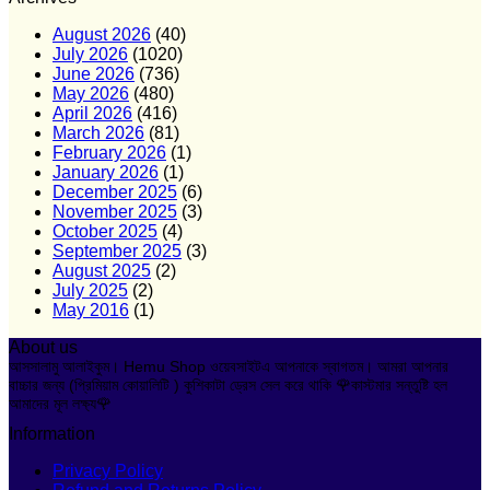
August 2026
(40)
July 2026
(1020)
June 2026
(736)
May 2026
(480)
April 2026
(416)
March 2026
(81)
February 2026
(1)
January 2026
(1)
December 2025
(6)
November 2025
(3)
October 2025
(4)
September 2025
(3)
August 2025
(2)
July 2025
(2)
May 2016
(1)
About us
আসসালামু আলাইকুম। Hemu Shop ওয়েবসাইটএ আপনাকে স্বাগতম। আমরা আপনার
বাচ্চার জন্য (প্রিমিয়াম কোয়ালিটি ) কুশিকাটা ড্রেস সেল করে থাকি 🌹কাস্টমার সন্তুষ্টি হল
আমাদের মূল লক্ষ্য🌹
Information
Privacy Policy