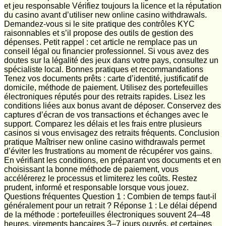
et jeu responsable Vérifiez toujours la licence et la réputation
du casino avant d’utiliser new online casino withdrawals.
Demandez-vous si le site pratique des contrôles KYC
raisonnables et s’il propose des outils de gestion des
dépenses. Petit rappel : cet article ne remplace pas un
conseil légal ou financier professionnel. Si vous avez des
doutes sur la légalité des jeux dans votre pays, consultez un
spécialiste local. Bonnes pratiques et recommandations
Tenez vos documents prêts : carte d’identité, justificatif de
domicile, méthode de paiement. Utilisez des portefeuilles
électroniques réputés pour des retraits rapides. Lisez les
conditions liées aux bonus avant de déposer. Conservez des
captures d’écran de vos transactions et échanges avec le
support. Comparez les délais et les frais entre plusieurs
casinos si vous envisagez des retraits fréquents. Conclusion
pratique Maîtriser new online casino withdrawals permet
d’éviter les frustrations au moment de récupérer vos gains.
En vérifiant les conditions, en préparant vos documents et en
choisissant la bonne méthode de paiement, vous
accélérerez le processus et limiterez les coûts. Restez
prudent, informé et responsable lorsque vous jouez.
Questions fréquentes Question 1 : Combien de temps faut-il
généralement pour un retrait ? Réponse 1 : Le délai dépend
de la méthode : portefeuilles électroniques souvent 24–48
heures, virements bancaires 3–7 jours ouvrés, et certaines