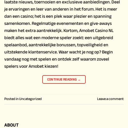
laatste nieuws, toernooien en exclusieve aanbiedingen. Deel
je ervaringen en leer van anderen in het forum. Het is meer
dan een casino; het is een plek waar plezier en spanning
samenkomen. Regelmatige evenementen en give‑aways
maken het extra aantrekkelijk. Kortom, Amobet Casino NL
biedt alles wat een moderne speler zoekt: een uitgebreid
spelaanbod, aantrekkelijke bonussen, topveiligheid en
uitstekende klantenservice. Waar wacht je nog op? Begin
vandaag nog met spelen en ontdek zelf waarom zoveel
spelers voor Amobet kiezen!
CONTINUE READING
→
Posted in
Uncategorized
Leave a comment
ABOUT