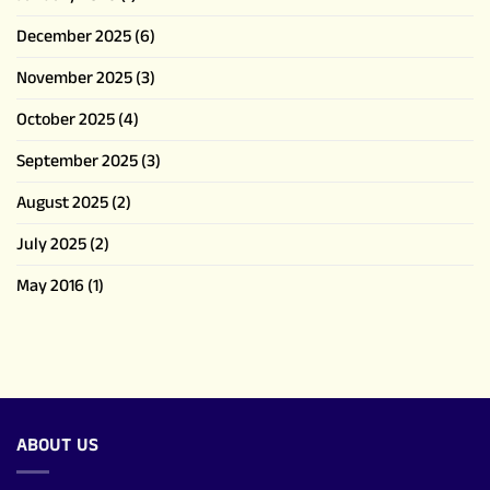
December 2025
(6)
November 2025
(3)
October 2025
(4)
September 2025
(3)
August 2025
(2)
July 2025
(2)
May 2016
(1)
ABOUT US