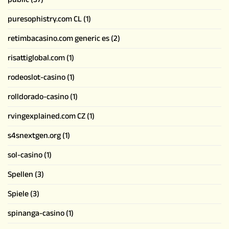
puresophistry.com CL
(1)
retimbacasino.com generic es
(2)
risattiglobal.com
(1)
rodeoslot-casino
(1)
rolldorado-casino
(1)
rvingexplained.com CZ
(1)
s4snextgen.org
(1)
sol-casino
(1)
Spellen
(3)
Spiele
(3)
spinanga-casino
(1)