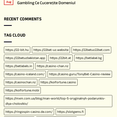
Gambling Ce Cucerește Domeniul
Aug
RECENT COMMENTS
TAG CLOUD
https://22-bit.hu
https://22bet-uz.website
https://22betuz22bet.com
https://22betuzbekistan.app
https://22bit.at
https://betlabel.bg
https://betlabels.in
https://casino-chan.nz
https://casino-iceland.com/
https://casino.guru/TonyBet-Casino-review
https://casinochan.nz
https://koifortune.casino
https://koifortune.mobi
https://mxm.com.ua/blog/man-world/top-5-oryginalnyh-podarunkiv-
dlya-cholovikiv/
https://ringospin-casino.de.com/
https://slotgems.fi