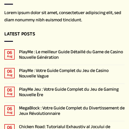
Lorem ipsum dolor sit amet, consectetuer adipiscing elit, sed
diam nonummy nibh euismod tincidunt.
LATEST POSTS
PlayMe : Le meilleur Guide Détaillé du Game de Casino
06
Nouvelle Génération
Aug
PlayMe : Votre Guide Complet du Jeu de Casino
06
Nouvelle Vague
Aug
PlayMe Jeu : Votre Guide Complet du Jeu de Gaming
06
Nouvelle Ère
Aug
MegaBlock : Votre Guide Complet du Divertissement de
06
Jeux Révolutionnaire
Aug
Chicken Road: Tutorialul Exhaustiv al Jocului de
06