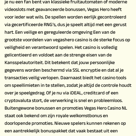
je nu een fan bent van klassieke fruitautomaten of moderne
videoslots met geavanceerde bonussen, Vegas Hero heeft
voor ieder wat wils. De spellen worden eerlijk gecontroleerd
via gecertificeerde RNG’s, dus je speelt altijd met een gerust
hart. Een veilige en gereguleerde omgeving Een van de
grootste voordelen van vegashero casino is de sterke focus op
veiligheid en verantwoord spelen. Het casino is volledig
gelicentieerd en voldoet aan de strenge eisen van de
Kansspelautoriteit. Dit betekent dat jouw persoonlijke
gegevens worden beschermd via SSL encryptie en dat al je
transacties veilig verlopen. Daarnaast biedt het casino tools
om speellimieten in te stellen, zodat je altijd de controle houdt
over je speelgedrag. Of je nu via iDEAL, creditcard of een
cryptovaluta stort, de verwerking is snel en probleemloos.
Buitengewone bonussen en promoties Vegas Hero Casino NL
staat ook bekend om zijn royale welkomstbonus en
doorlopende promoties. Nieuwe spelers kunnen rekenen op
een aantrekkelijk bonuspakket dat vaak bestaat uit een