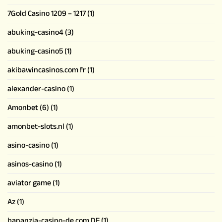
7Gold Casino 1209 – 1217
(1)
abuking-casino4
(3)
abuking-casino5
(1)
akibawincasinos.com fr
(1)
alexander-casino
(1)
Amonbet (6)
(1)
amonbet-slots.nl
(1)
asino-casino
(1)
asinos-casino
(1)
aviator game
(1)
Az
(1)
bananzia-casino-de.com DE
(1)