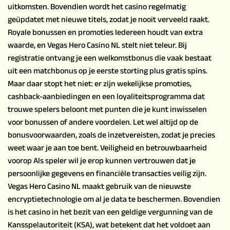
uitkomsten. Bovendien wordt het casino regelmatig
geüpdatet met nieuwe titels, zodat je nooit verveeld raakt.
Royale bonussen en promoties Iedereen houdt van extra
waarde, en Vegas Hero Casino NL stelt niet teleur. Bij
registratie ontvang je een welkomstbonus die vaak bestaat
uit een matchbonus op je eerste storting plus gratis spins.
Maar daar stopt het niet: er zijn wekelijkse promoties,
cashback-aanbiedingen en een loyaliteitsprogramma dat
trouwe spelers beloont met punten die je kunt inwisselen
voor bonussen of andere voordelen. Let wel altijd op de
bonusvoorwaarden, zoals de inzetvereisten, zodat je precies
weet waar je aan toe bent. Veiligheid en betrouwbaarheid
voorop Als speler wil je erop kunnen vertrouwen dat je
persoonlijke gegevens en financiële transacties veilig zijn.
Vegas Hero Casino NL maakt gebruik van de nieuwste
encryptietechnologie om al je data te beschermen. Bovendien
is het casino in het bezit van een geldige vergunning van de
Kansspelautoriteit (KSA), wat betekent dat het voldoet aan