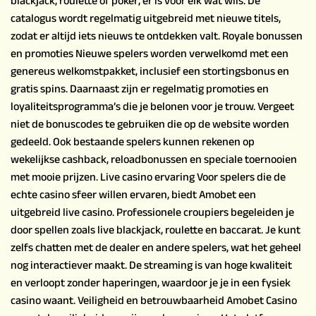
blackjack, roulette of poker, er is voor elk wat wils. De
catalogus wordt regelmatig uitgebreid met nieuwe titels,
zodat er altijd iets nieuws te ontdekken valt. Royale bonussen
en promoties Nieuwe spelers worden verwelkomd met een
genereus welkomstpakket, inclusief een stortingsbonus en
gratis spins. Daarnaast zijn er regelmatig promoties en
loyaliteitsprogramma’s die je belonen voor je trouw. Vergeet
niet de bonuscodes te gebruiken die op de website worden
gedeeld. Ook bestaande spelers kunnen rekenen op
wekelijkse cashback, reloadbonussen en speciale toernooien
met mooie prijzen. Live casino ervaring Voor spelers die de
echte casino sfeer willen ervaren, biedt Amobet een
uitgebreid live casino. Professionele croupiers begeleiden je
door spellen zoals live blackjack, roulette en baccarat. Je kunt
zelfs chatten met de dealer en andere spelers, wat het geheel
nog interactiever maakt. De streaming is van hoge kwaliteit
en verloopt zonder haperingen, waardoor je je in een fysiek
casino waant. Veiligheid en betrouwbaarheid Amobet Casino