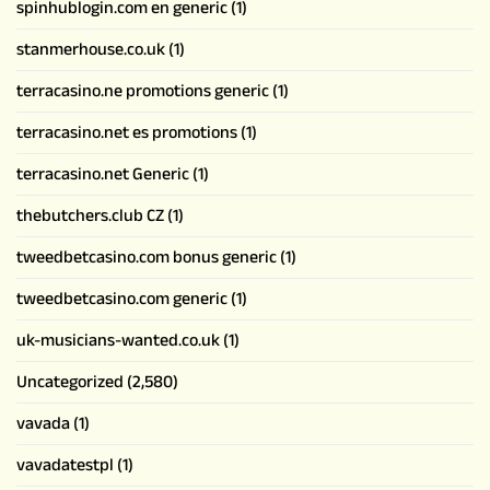
spinhublogin.com en generic
(1)
stanmerhouse.co.uk
(1)
terracasino.ne promotions generic
(1)
terracasino.net es promotions
(1)
terracasino.net Generic
(1)
thebutchers.club CZ
(1)
tweedbetcasino.com bonus generic
(1)
tweedbetcasino.com generic
(1)
uk-musicians-wanted.co.uk
(1)
Uncategorized
(2,580)
vavada
(1)
vavadatestpl
(1)