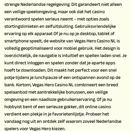
strenge Nederlandse regelgeving. Dit garandeert niet alleen
een veilige speelomgeving, maar ook dat het casino
verantwoord spelen serieus neemt – met opties zoals
stortingslimieten en zelfuitsluiting. Gebruiksvriendelijke
ervaring op elk apparaat Of je nu op je desktop, tablet of
smartphone speelt, de website van Vegas Hero Casino NL is
volledig geoptimaliseerd voor mobiel gebruik. Het design is
overzichtelijk, de navigatie is intuïtief en spellen laden snel. Je
kunt direct inloggen en spelen zonder dat je aparte apps
hoeft te downloaden. Dit maakt het perfect voor een snel
potje tijdens je lunchpauze of een ontspannen avond op de
bank. Kortom, Vegas Hero Casino NL combineert een breed
spelaanbod met aantrekkelijke bonussen, een veilige
omgeving en een naadloze gebruikerservaring. Of je nu
hobbyist bent of een serieuze gokker, dit online casino
verdient een plekje in je favorietenlijstje. Probeer het
vandaag nog uit en ontdek zelf waarom zoveel Nederlandse
spelers voor Vegas Hero kiezen.