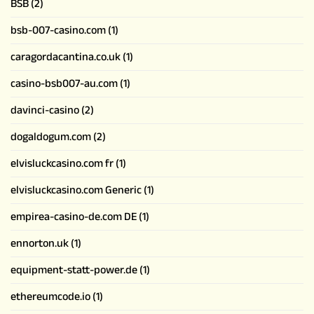
BSB
(2)
bsb-007-casino.com
(1)
caragordacantina.co.uk
(1)
casino-bsb007-au.com
(1)
davinci-casino
(2)
dogaldogum.com
(2)
elvisluckcasino.com fr
(1)
elvisluckcasino.com Generic
(1)
empirea-casino-de.com DE
(1)
ennorton.uk
(1)
equipment-statt-power.de
(1)
ethereumcode.io
(1)