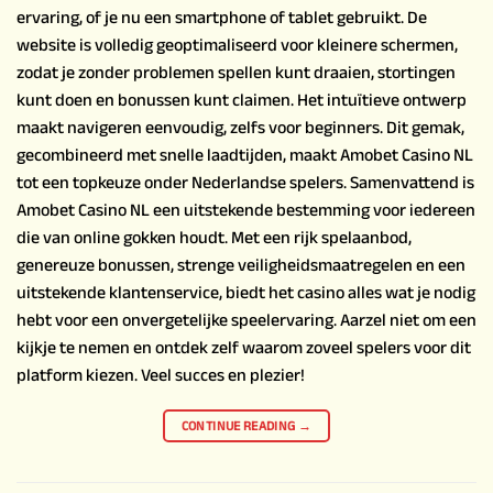
ervaring, of je nu een smartphone of tablet gebruikt. De
website is volledig geoptimaliseerd voor kleinere schermen,
zodat je zonder problemen spellen kunt draaien, stortingen
kunt doen en bonussen kunt claimen. Het intuïtieve ontwerp
maakt navigeren eenvoudig, zelfs voor beginners. Dit gemak,
gecombineerd met snelle laadtijden, maakt Amobet Casino NL
tot een topkeuze onder Nederlandse spelers. Samenvattend is
Amobet Casino NL een uitstekende bestemming voor iedereen
die van online gokken houdt. Met een rijk spelaanbod,
genereuze bonussen, strenge veiligheidsmaatregelen en een
uitstekende klantenservice, biedt het casino alles wat je nodig
hebt voor een onvergetelijke speelervaring. Aarzel niet om een
kijkje te nemen en ontdek zelf waarom zoveel spelers voor dit
platform kiezen. Veel succes en plezier!
CONTINUE READING
→