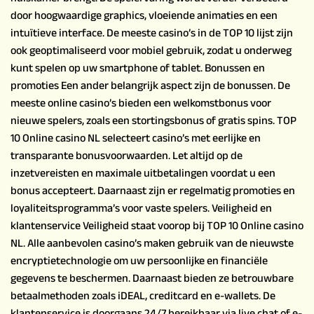
door hoogwaardige graphics, vloeiende animaties en een
intuïtieve interface. De meeste casino’s in de TOP 10 lijst zijn
ook geoptimaliseerd voor mobiel gebruik, zodat u onderweg
kunt spelen op uw smartphone of tablet. Bonussen en
promoties Een ander belangrijk aspect zijn de bonussen. De
meeste online casino’s bieden een welkomstbonus voor
nieuwe spelers, zoals een stortingsbonus of gratis spins. TOP
10 Online casino NL selecteert casino’s met eerlijke en
transparante bonusvoorwaarden. Let altijd op de
inzetvereisten en maximale uitbetalingen voordat u een
bonus accepteert. Daarnaast zijn er regelmatig promoties en
loyaliteitsprogramma’s voor vaste spelers. Veiligheid en
klantenservice Veiligheid staat voorop bij TOP 10 Online casino
NL. Alle aanbevolen casino’s maken gebruik van de nieuwste
encryptietechnologie om uw persoonlijke en financiële
gegevens te beschermen. Daarnaast bieden ze betrouwbare
betaalmethoden zoals iDEAL, creditcard en e-wallets. De
klantenservice is doorgaans 24/7 bereikbaar via live chat of e-