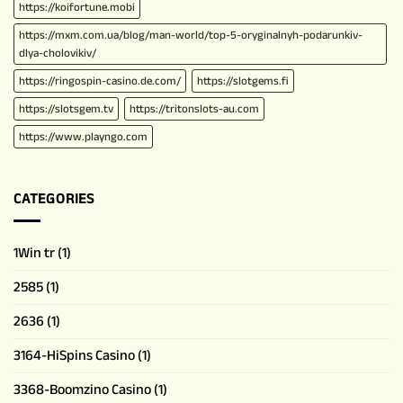
https://koifortune.mobi
https://mxm.com.ua/blog/man-world/top-5-oryginalnyh-podarunkiv-
dlya-cholovikiv/
https://ringospin-casino.de.com/
https://slotgems.fi
https://slotsgem.tv
https://tritonslots-au.com
https://www.playngo.com
CATEGORIES
1Win tr
(1)
2585
(1)
2636
(1)
3164-HiSpins Casino
(1)
3368-Boomzino Casino
(1)