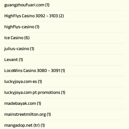
guangzhoufuari.com
(1)
HighFlys Casino 3092 – 3103
(2)
highflys-casino
(1)
Ice Casino
(6)
julius-casino
(1)
Levant
(1)
LocoWins Casino 3080 – 3091
(1)
luckyjoya.com es
(1)
luckyjoya.com pt promotions
(1)
madebayak.com
(1)
mainstreetmilton.org
(1)
mangadop.net (tr)
(1)