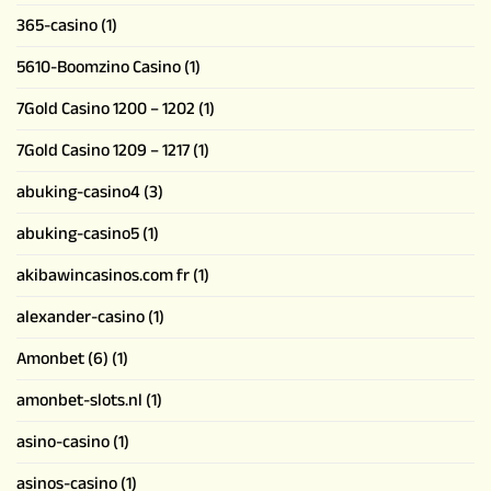
365-casino
(1)
5610-Boomzino Casino
(1)
7Gold Casino 1200 – 1202
(1)
7Gold Casino 1209 – 1217
(1)
abuking-casino4
(3)
abuking-casino5
(1)
akibawincasinos.com fr
(1)
alexander-casino
(1)
Amonbet (6)
(1)
amonbet-slots.nl
(1)
asino-casino
(1)
asinos-casino
(1)