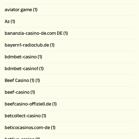
aviator game
(1)
Az
(1)
bananzia-casino-de.com DE
(1)
bayern1-radioclub.de
(1)
bdmbet-casino
(1)
bdmbet-casino1
(1)
Beef Casino (1)
(1)
beef-casino
(1)
beefcasino-offiziell.de
(1)
betcollect-casino
(1)
beticocasinos.com-de
(1)