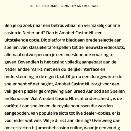
POSTED ON
AUGUST 6, 2025
BY
ANAMUL HAQUE
Ben je op zoek naar een betrouwbaar en vermakelijk online
casino in Nederland? Dan is Amobet Casino NL een
uitstekende optie. Dit platform biedt een brede selectie aan
spellen, van klassieke tafelspellen tot de nieuwste videoslots,
allemaal ontworpen om je een meeslepende ervaring te
geven. Bovendien is het casino volledig aangepast aan de
Nederlandse markt, met een duidelijke interface en
ondersteuning in de eigen taal. Of je nu een doorgewinterde
speler bent of net begint, Amobet Casino NL zorgt voor een
veilige en plezierige omgeving. Een Breed Aanbod aan Spellen
en Bonussen Wat Amobet Casino NL echt onderscheidt, is de
variëteit aan spellen en de royale bonussen die worden
aangeboden. Van populaire slots tot live dealer-opties, er is
voor ieder wat wils. Wil je direct aan de slag? Overweeg dan
om te starten bij amonbet casino online, waar je eenvoudig