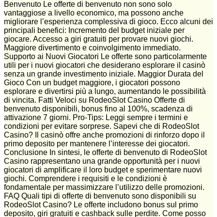
Benvenuto Le offerte di benvenuto non sono solo
vantaggiose a livello economico, ma possono anche
migliorare l’esperienza complessiva di gioco. Ecco alcuni dei
principali benefici: Incremento del budget iniziale per
giocare. Accesso a giri gratuiti per provare nuovi giochi.
Maggiore divertimento e coinvolgimento immediato.
Supporto ai Nuovi Giocatori Le offerte sono particolarmente
utili per i nuovi giocatori che desiderano esplorare il casinò
senza un grande investimento iniziale. Maggior Durata del
Gioco Con un budget maggiore, i giocatori possono
esplorare e divertirsi più a lungo, aumentando le possibilità
di vincita. Fatti Veloci su RodeoSlot Casino Offerte di
benvenuto disponibili, bonus fino al 100%, scadenza di
attivazione 7 giorni. Pro-Tips: Leggi sempre i termini e
condizioni per evitare sorprese. Sapevi che di RodeoSlot
Casino? Il casinò offre anche promozioni di rinforzo dopo il
primo deposito per mantenere l’interesse dei giocatori.
Conclusione In sintesi, le offerte di benvenuto di RodeoSlot
Casino rappresentano una grande opportunità per i nuovi
giocatori di amplificare il loro budget e sperimentare nuovi
giochi. Comprendere i requisiti e le condizioni è
fondamentale per massimizzare l’utilizzo delle promozioni.
FAQ Quali tipi di offerte di benvenuto sono disponibili su
RodeoSlot Casino? Le offerte includono bonus sul primo
deposito, giri gratuiti e cashback sulle perdite. Come posso