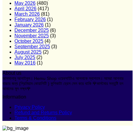
May 2026
(480)
April 2026
(417)
March 2026
(81)
February 2026
(1)
January 2026
(1)
December 2025
(6)
November 2025
(3)
October 2025
(4)
September 2025
(3)
August 2025
(2)
July 2025
(2)
May 2016
(1)
About us
আসসালামু আলাইকুম। Hemu Shop ওয়েবসাইটএ আপনাকে স্বাগতম। আমরা আপনার
বাচ্চার জন্য (প্রিমিয়াম কোয়ালিটি ) কুশিকাটা ড্রেস সেল করে থাকি 🌹কাস্টমার সন্তুষ্টি হল
আমাদের মূল লক্ষ্য🌹
Information
Privacy Policy
Refund and Returns Policy
Terms & Conditions
Copyright 2026 ©
HEMU SHOP