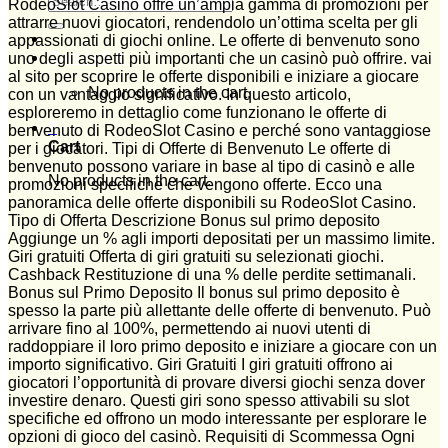
RodeoSlot Casino offre un’ampia gamma di promozioni per
for:
attrarre nuovi giocatori, rendendolo un’ottima scelta per gli
appassionati di giochi online. Le offerte di benvenuto sono
Cart /
৳
0
0
uno degli aspetti più importanti che un casinò può offrire. vai
al sito per scoprire le offerte disponibili e iniziare a giocare
No products in the cart.
con un vantaggio significativo. In questo articolo,
esploreremo in dettaglio come funzionano le offerte di
0
benvenuto di RodeoSlot Casino e perché sono vantaggiose
Cart
per i giocatori. Tipi di Offerte di Benvenuto Le offerte di
benvenuto possono variare in base al tipo di casinò e alle
No products in the cart.
promozioni specifiche che vengono offerte. Ecco una
panoramica delle offerte disponibili su RodeoSlot Casino.
Tipo di Offerta Descrizione Bonus sul primo deposito
Aggiunge un % agli importi depositati per un massimo limite.
Giri gratuiti Offerta di giri gratuiti su selezionati giochi.
Cashback Restituzione di una % delle perdite settimanali.
Bonus sul Primo Deposito Il bonus sul primo deposito è
spesso la parte più allettante delle offerte di benvenuto. Può
arrivare fino al 100%, permettendo ai nuovi utenti di
raddoppiare il loro primo deposito e iniziare a giocare con un
importo significativo. Giri Gratuiti I giri gratuiti offrono ai
giocatori l’opportunità di provare diversi giochi senza dover
investire denaro. Questi giri sono spesso attivabili su slot
specifiche ed offrono un modo interessante per esplorare le
opzioni di gioco del casinò. Requisiti di Scommessa Ogni