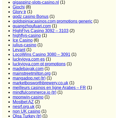
gigaspinz-slots-casino.nl
(1)
Giochi
(8)
Glory tr
(1)
godz casino Bonus
(1)
goldspiniacasinos.com promotions generic
(1)
guangzhoufuari.com
(1)
HighFlys Casino 3092 – 3103
(2)
highflys-casino
(1)
Ice Casino
(6)
julius-casino
(1)
Levant
(1)
LocoWins Casino 3080 – 3091
(1)
luckyjoya.com es
(1)
luckyjoya.com pt promotions
(1)
madebayak.com
(1)
mainstreetmilton.org
(1)
mangadop.net (tr)
(1)
marketbosworthbrewery.co.uk
(1)
meilleurs casinos en ligne Arabes – FR
(1)
mindfulcommerce.io (tr)
(1)
moonwin-casino
(1)
Mostbet AZ
(2)
nesrf.org.uk
(1)
non UK casino
(1)
Olga Turkey (tr)
(1)