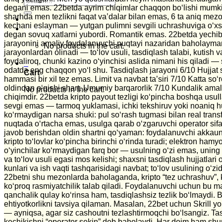
degani emas. 22betda ayrim chiqimlar chaqqon bo‘lishi mumkin,
for:
sharhda men tezlikni faqat va’dalar bilan emas, 6 ta aniq mezon
kechani eslayman — yutgan pulimni sevgili uchrashuviga o‘xsh
Cart /
৳
0
0
degan sovuq xatlarni yubordi. Romantik emas. 22betda yechib 
jarayonini amaliy foydalanuvchi nuqtayi nazaridan baholayman. 
No products in the cart.
jarayonlardan olinadi — to‘lov usuli, tasdiqlash talabi, kutish v
foydaliroq, chunki kazino o‘yinchisi aslida nimani his qiladi —
0
odatda eng chaqqon yo‘l shu. Tasdiqlash jarayoni 6/10 Hujjat so‘r
Cart
hammasi bir xil tez emas. Limit va navbat ta’siri 7/10 Katta so‘r
oldindan o‘qishi shart. Umumiy barqarorlik 7/10 Kundalik amal
No products in the cart.
chiqimdir. 22betda kripto payout tezligi ko‘pincha boshqa us
sevgi emas — tarmoq yuklamasi, ichki tekshiruv yoki noaniq h
ko‘rmaydigan narsa shuki: pul so‘rash tugmasi bilan real transf
nuqtada o‘rtacha emas, usulga qarab o‘zgaruvchi operator sifat
javob berishdan oldin shartni qo‘yaman: foydalanuvchi akkaun
kripto to‘lovlar ko‘pincha birinchi o‘rinda turadi; elektron hamy
o‘yinchilar ko‘rmaydigan farq bor — usulning o‘zi emas, uning ic
va to‘lov usuli egasi mos kelishi; shaxsni tasdiqlash hujjatlari
kunlari va ish vaqti tashqarisidagi navbat; to‘lov usulining o‘zid
22betni shu mezonlarda baholaganda, kripto “tez uchrashuv”, ka
ko‘proq rasmiyatchilik talab qiladi. Foydalanuvchi uchun bu ma
qanchalik qulay ko‘rinsa ham, tasdiqlashsiz tezlik bo‘lmaydi.
ehtiyotkorlikni tavsiya qilaman. Masalan, 22bet uchun Skrill yo
— ayniqsa, agar siz cashoutni tezlashtirmoqchi bo‘lsangiz. Tasd
kechikishni “operator sekin” deb baholaydi. Har doim ham shun