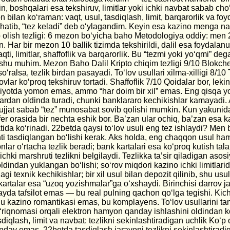
 boshqalari esa tekshiruv, limitlar yoki ichki navbat sabab cho
 bilan ko‘raman: vaqt, usul, tasdiqlash, limit, barqarorlik va fo
atib, “tez keladi” deb o‘ylagandim. Keyin esa kazino menga navb
olish tezligi: 6 mezon bo‘yicha baho Metodologiya oddiy: men 2
Har bir mezon 10 ballik tizimda tekshirildi, dalil esa foydalan
aqti, limitlar, shaffoflik va barqarorlik. Bu “tezmi yoki yo‘qmi” d
 shu muhim. Mezon Baho Dalil Kripto chiqim tezligi 9/10 Blokchey
alsa, tezlik birdan pasayadi. To‘lov usullari xilma-xilligi 8/10 Tu
ovlar ko‘proq tekshiruv tortadi. Shaffoflik 7/10 Qoidalar bor, leki
iyotda yomon emas, ammo “har doim bir xil” emas. Eng qisqa yo‘
ullardan oldinda turadi, chunki banklararo kechikishlar kamayad
ujjat sabab “tez” munosabat sovib qolishi mumkin. Kun yakunida
er orasida bir nechta eshik bor. Ba’zan ular ochiq, ba’zan esa ka
ida ko‘rinadi. 22betda qaysi to‘lov usuli eng tez ishlaydi? Men
ti tasdiqlangan bo‘lishi kerak. Aks holda, eng chaqqon usul ha
onlar o‘rtacha tezlik beradi; bank kartalari esa ko‘proq kutish ta
hki marshruti tezlikni belgilaydi. Tezlikka ta’sir qiladigan asos
 oldindan yuklangan bo‘lishi; so‘rov miqdori kazino ichki limitlar
agi texnik kechikishlar; bir xil usul bilan depozit qilinib, shu us
rtalar esa “uzoq yozishmalar”ga o‘xshaydi. Birinchisi darrov ja
yda tafsilot emas — bu real pulning qachon qo‘lga tegishi. Kichi
 Bu kazino romantikasi emas, bu komplayens. To‘lov usullarini 
‘riqnomasi orqali elektron hamyon qanday ishlashini oldindan ko‘
iqlash, limit va navbat: tezlikni sekinlashtiradigan uchlik Ko‘p
day emas. 22betda tasdiqlash jarayoni tezlikni sekinlashtiradi