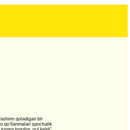
yashirin qoladigan bir
ino qo‘llanmalari qanchalik
 tugma bosdim, pul keldi”