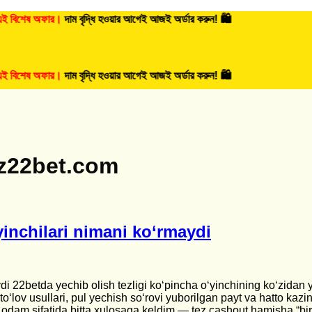
ষ অফার।
দাম বৃদ্ধি হওয়ার আগেই আজই অর্ডার করুন! 🛍️
ষ অফার।
দাম বৃদ্ধি হওয়ার আগেই আজই অর্ডার করুন! 🛍️
uz22bet.com
yinchilari nimani ko‘rmaydi
ydi 22betda yechib olish tezligi ko‘pincha o‘yinchining ko‘zidan 
 to‘lov usullari, pul yechish so‘rovi yuborilgan payt va hatto kaz
odam sifatida bitta xulosaga keldim — tez cashout hamisha “bir