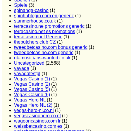
Spiele
(3)
spinanga-casino
(1)
spinhublogin.com en generic
(1)
stanmerhouse.co.uk
(1)
terracasino.ne promotions generic
(1)
terracasino.net es promotions
(1)
terracasino.net Generic
(1)
thebutchers.club CZ
(1)
tweedbetcasino.com bonus generic
(1)
tweedbetcasino.com generic
(1)
uk-musicians-wanted.co.uk
(1)
Uncategorized
(2,568)
vavada
(1)
vavadatestpl
(1)
Vegas Casino (1)
(1)
Vegas Casino (2)
(1)
Vegas Casino (5)
(1)
Vegas Casino (6)
(1)
Vegas Hero NL
(1)
Vegas Hero NL (2)
(1)
vegas-hero-nl.co.nl
(1)
vegascasinohero.co.nl
(1)
wageoncasinos.com fr
(1)
weissbetcasino.com es
(1)