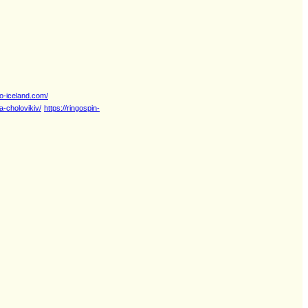
no-iceland.com/
-cholovikiv/
https://ringospin-