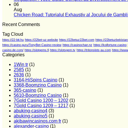
06
Aug
Chicken Road: Tutorialul Exhaustiv al Jocului de Gamb
Recent Comments
Tag Cloud
https://22-bit.hu
https://22bet-uz.website
https://22betuz22bet.com
https://22betuzbekista
https://casino.guru/TonyBet-Casino-review
https://casinochan.nz
https://koifortune.casino
casino.de.com/
https://slotgems.fi
https://slotsgem.tv
https://tritonslots-au.com
https://ww
Categories
1Win tr
(1)
2585
(1)
2636
(1)
3164-HiSpins Casino
(1)
3368-Boomzino Casino
(1)
365-casino
(1)
5610-Boomzino Casino
(1)
7Gold Casino 1200 – 1202
(1)
7Gold Casino 1209 – 1217
(1)
abuking-casino4
(3)
abuking-casino5
(1)
akibawincasinos.com fr
(1)
alexander-casino
(1)