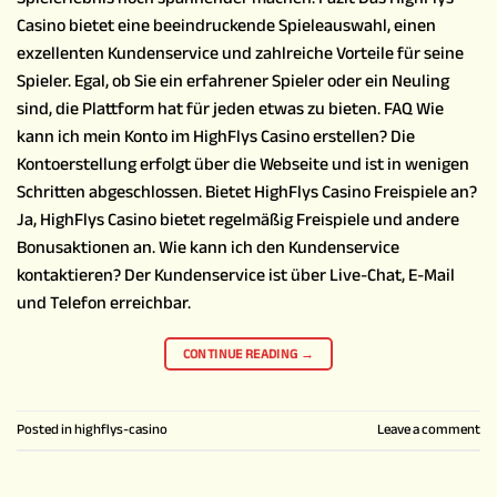
Casino bietet eine beeindruckende Spieleauswahl, einen
exzellenten Kundenservice und zahlreiche Vorteile für seine
Spieler. Egal, ob Sie ein erfahrener Spieler oder ein Neuling
sind, die Plattform hat für jeden etwas zu bieten. FAQ Wie
kann ich mein Konto im HighFlys Casino erstellen? Die
Kontoerstellung erfolgt über die Webseite und ist in wenigen
Schritten abgeschlossen. Bietet HighFlys Casino Freispiele an?
Ja, HighFlys Casino bietet regelmäßig Freispiele und andere
Bonusaktionen an. Wie kann ich den Kundenservice
kontaktieren? Der Kundenservice ist über Live-Chat, E-Mail
und Telefon erreichbar.
CONTINUE READING
→
Posted in
highflys-casino
Leave a comment