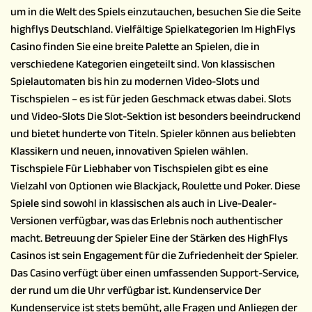
um in die Welt des Spiels einzutauchen, besuchen Sie die Seite
highflys Deutschland. Vielfältige Spielkategorien Im HighFlys
Casino finden Sie eine breite Palette an Spielen, die in
verschiedene Kategorien eingeteilt sind. Von klassischen
Spielautomaten bis hin zu modernen Video-Slots und
Tischspielen – es ist für jeden Geschmack etwas dabei. Slots
und Video-Slots Die Slot-Sektion ist besonders beeindruckend
und bietet hunderte von Titeln. Spieler können aus beliebten
Klassikern und neuen, innovativen Spielen wählen.
Tischspiele Für Liebhaber von Tischspielen gibt es eine
Vielzahl von Optionen wie Blackjack, Roulette und Poker. Diese
Spiele sind sowohl in klassischen als auch in Live-Dealer-
Versionen verfügbar, was das Erlebnis noch authentischer
macht. Betreuung der Spieler Eine der Stärken des HighFlys
Casinos ist sein Engagement für die Zufriedenheit der Spieler.
Das Casino verfügt über einen umfassenden Support-Service,
der rund um die Uhr verfügbar ist. Kundenservice Der
Kundenservice ist stets bemüht, alle Fragen und Anliegen der