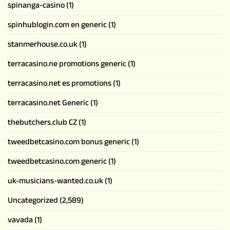
spinanga-casino
(1)
spinhublogin.com en generic
(1)
stanmerhouse.co.uk
(1)
terracasino.ne promotions generic
(1)
terracasino.net es promotions
(1)
terracasino.net Generic
(1)
thebutchers.club CZ
(1)
tweedbetcasino.com bonus generic
(1)
tweedbetcasino.com generic
(1)
uk-musicians-wanted.co.uk
(1)
Uncategorized
(2,589)
vavada
(1)