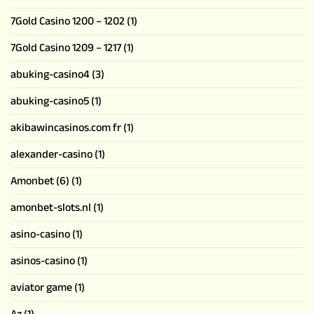
7Gold Casino 1200 – 1202
(1)
7Gold Casino 1209 – 1217
(1)
abuking-casino4
(3)
abuking-casino5
(1)
akibawincasinos.com fr
(1)
alexander-casino
(1)
Amonbet (6)
(1)
amonbet-slots.nl
(1)
asino-casino
(1)
asinos-casino
(1)
aviator game
(1)