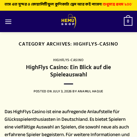
এত সুন্দর ও কোয়ালিটিফুল কুশিকাটা ড্রেস আর কই পাবেন!
শুধুমাত্র প্রথম ২০০ জন ক্র
0
CATEGORY ARCHIVES:
HIGHFLYS-CASINO
HIGHFLYS-CASINO
HighFlys Casino: Ein Blick auf die
Spieleauswahl
POSTED ON
JULY 3, 2026
BY
ANAMUL HAQUE
Das HighFlys Casino ist eine aufregende Anlaufstelle für
Glücksspielenthusiasten in Deutschland. Es bietet Spielern
eine vielfältige Auswahl an Spielen, die sowohl neue als auch
erfahrene Spieler begeistern. Für weitere Informationen und