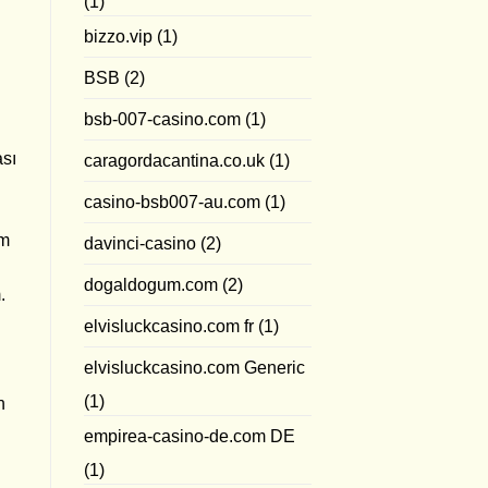
(1)
bizzo.vip
(1)
BSB
(2)
bsb-007-casino.com
(1)
sı
caragordacantina.co.uk
(1)
casino-bsb007-au.com
(1)
əm
davinci-casino
(2)
dogaldogum.com
(2)
.
elvisluckcasino.com fr
(1)
elvisluckcasino.com Generic
(1)
n
empirea-casino-de.com DE
(1)