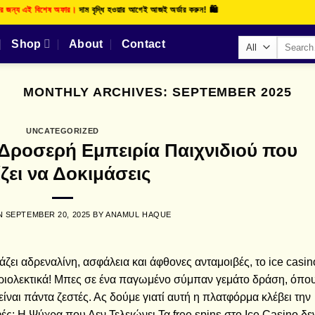
 বিশেষ অফার।
দাম বৃদ্ধি হওয়ার আগেই আজই অর্ডার করুন! 🛍️
Shop
About
Contact
MONTHLY ARCHIVES:
SEPTEMBER 2025
UNCATEGORIZED
 Δροσερή Εμπειρία Παιχνιδιού που
ίζει να Δοκιμάσεις
N
SEPTEMBER 20, 2025
BY
ANAMUL HAQUE
ζει αδρεναλίνη, ασφάλεια και άφθονες ανταμοιβές, το ice casin
υριολεκτικά! Μπες σε ένα παγωμένο σύμπαν γεμάτο δράση, όπο
ς είναι πάντα ζεστές. Ας δούμε γιατί αυτή η πλατφόρμα κλέβει την
: Η Ψύχρα που Δεν Τελειώνει Τα free spins στο Ice Casino δε