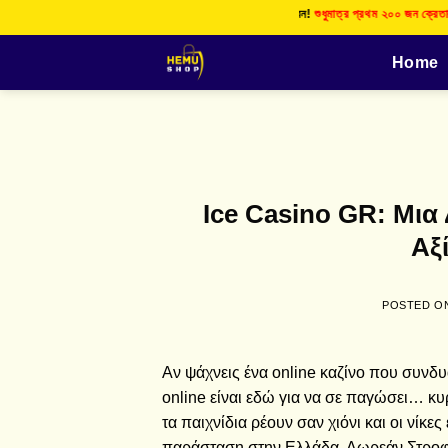
মে এত সুন্দর ও কোয়ালিটিফুল কুশিকাটা ড্রেস আর কই পাবেন!
শুধুমাত্র প্রথম ২০০ জন ক্রেতার জন্য এই
Home
Ice Casino GR: Μια
Αξ
POSTED O
Αν ψάχνεις ένα online καζίνο που συνδυά
online είναι εδώ για να σε παγώσει… κ
τα παιχνίδια ρέουν σαν χιόνι και οι νίκε
παράσταση στην Ελλάδα. Δωρεάν Στροφές