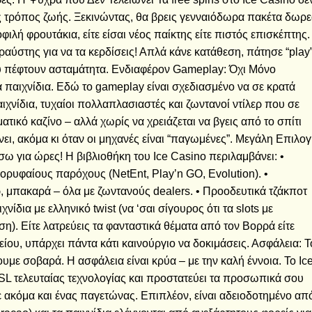
ας τρόπος ζωής. Ξεκινώντας, θα βρεις γενναιόδωρα πακέτα δωρ
λή φρουτάκια, είτε είσαι νέος παίκτης είτε πιστός επισκέπτης.
ραύστης για να τα κερδίσεις! Απλά κάνε κατάθεση, πάτησε “play
ου πέφτουν ασταμάτητα. Ενδιαφέρον Gameplay: Όχι Μόνο
 παιχνίδια. Εδώ το gameplay είναι σχεδιασμένο να σε κρατά
ιχνίδια, τυχαίοι πολλαπλασιαστές και ζωντανοί ντίλερ που σε
τικό καζίνο – αλλά χωρίς να χρειάζεται να βγεις από το σπίτι
νει, ακόμα κι όταν οι μηχανές είναι “παγωμένες”. Μεγάλη Επιλο
σω για ώρες! Η βιβλιοθήκη του Ice Casino περιλαμβάνει: •
κορυφαίους παρόχους (NetEnt, Play’n GO, Evolution). •
, μπακαρά – όλα με ζωντανούς dealers. • Προοδευτικά τζάκποτ
δια με ελληνικό twist (να ‘σαι σίγουρος ότι τα slots με
). Είτε λατρεύεις τα φανταστικά θέματα από τον Βορρά είτε
ίου, υπάρχει πάντα κάτι καινούργιο να δοκιμάσεις. Ασφάλεια: Τ
υμε σοβαρά. Η ασφάλεια είναι κρύα – με την καλή έννοια. Το Ic
L τελευταίας τεχνολογίας και προστατεύει τα προσωπικά σου
 ακόμα και ένας παγετώνας. Επιπλέον, είναι αδειοδοτημένο απ