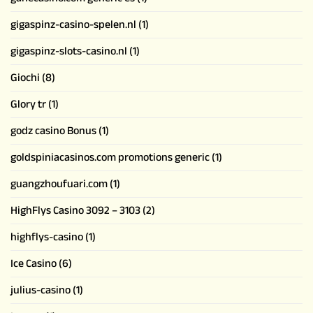
gigaspinz-casino-spelen.nl
(1)
gigaspinz-slots-casino.nl
(1)
Giochi
(8)
Glory tr
(1)
godz casino Bonus
(1)
goldspiniacasinos.com promotions generic
(1)
guangzhoufuari.com
(1)
HighFlys Casino 3092 – 3103
(2)
highflys-casino
(1)
Ice Casino
(6)
julius-casino
(1)