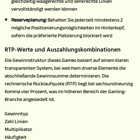
gleichzeitig waagerechte und senkrechte Linien
vervollständigt werden können
Reserveplanung:
Behalten Sie jederzeit mindestens 2
mögliche Positionierungsmöglichkeiten im Hinterkopf,
sofern die präferierte Platzierung blockiert wird
RTP-Werte und Auszahlungskombinationen
Die Gewinnstruktur dieses Games basiert auf einem klaren
transparenten System, bei welchem diverse Elemente die
abschließende Gewinnsumme determinieren. Die
rechnerische Rücklaufquote (RTP) liegt bei sechsundneunzig
Komma vier Prozent, was im höheren Bereich der Gaming-
Branche angesiedelt ist.
Gewinntyp
Zahl Linien
Multiplikator
Häufigkeit