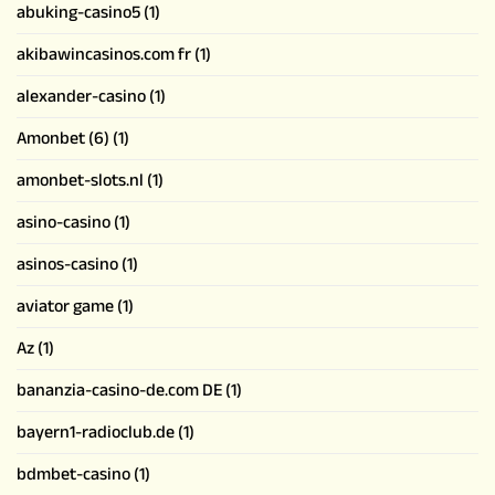
abuking-casino5
(1)
akibawincasinos.com fr
(1)
alexander-casino
(1)
Amonbet (6)
(1)
amonbet-slots.nl
(1)
asino-casino
(1)
asinos-casino
(1)
aviator game
(1)
Az
(1)
bananzia-casino-de.com DE
(1)
bayern1-radioclub.de
(1)
bdmbet-casino
(1)