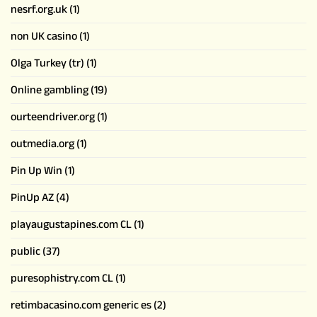
nesrf.org.uk
(1)
non UK casino
(1)
Olga Turkey (tr)
(1)
Online gambling
(19)
ourteendriver.org
(1)
outmedia.org
(1)
Pin Up Win
(1)
PinUp AZ
(4)
playaugustapines.com CL
(1)
public
(37)
puresophistry.com CL
(1)
retimbacasino.com generic es
(2)