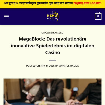
্দর ও কোয়ালিটিফুল কুশিকাটা ড্রেস আর কই পাবেন!
শুধুমাত্র প্রথম ২০০ জন ক্রেতার জন
0
UNCATEGORIZED
MegaBlock: Das revolutionäre
innovative Spielerlebnis im digitalen
Casino
POSTED ON
MAY 8, 2026
BY
ANAMUL HAQUE