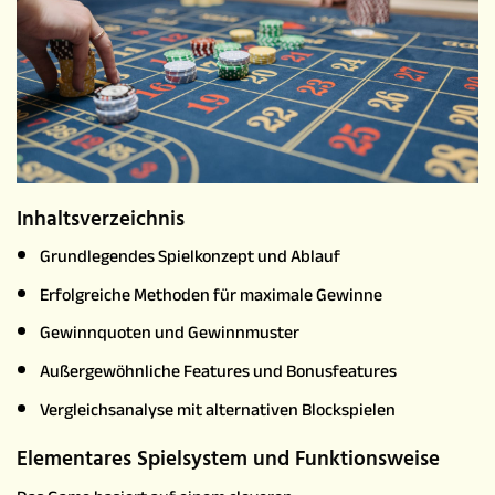
Inhaltsverzeichnis
Grundlegendes Spielkonzept und Ablauf
Erfolgreiche Methoden für maximale Gewinne
Gewinnquoten und Gewinnmuster
Außergewöhnliche Features und Bonusfeatures
Vergleichsanalyse mit alternativen Blockspielen
Elementares Spielsystem und Funktionsweise