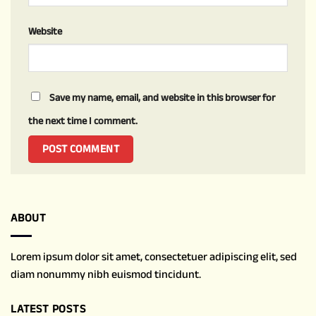
Website
Save my name, email, and website in this browser for
the next time I comment.
ABOUT
Lorem ipsum dolor sit amet, consectetuer adipiscing elit, sed
diam nonummy nibh euismod tincidunt.
LATEST POSTS