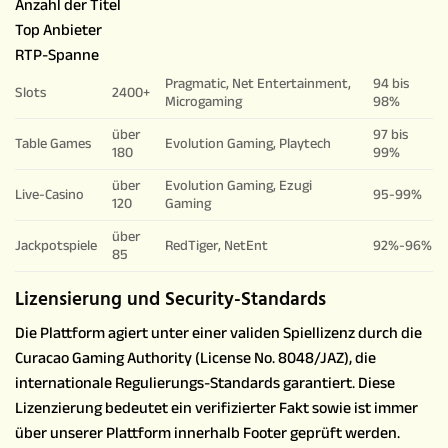
Anzahl der Titel
Top Anbieter
RTP-Spanne
Pragmatic, Net Entertainment,
94 bis
Slots
2400+
Microgaming
98%
über
97 bis
Table Games
Evolution Gaming, Playtech
180
99%
über
Evolution Gaming, Ezugi
Live-Casino
95-99%
120
Gaming
über
Jackpotspiele
RedTiger, NetEnt
92%-96%
85
Lizensierung und Security-Standards
Die Plattform agiert unter einer validen Spiellizenz durch die
Curacao Gaming Authority (License No. 8048/JAZ), die
internationale Regulierungs-Standards garantiert. Diese
Lizenzierung bedeutet ein verifizierter Fakt sowie ist immer
über unserer Plattform innerhalb Footer geprüft werden.