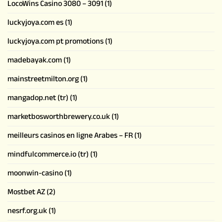
LocoWins Casino 3080 – 3091
(1)
luckyjoya.com es
(1)
luckyjoya.com pt promotions
(1)
madebayak.com
(1)
mainstreetmilton.org
(1)
mangadop.net (tr)
(1)
marketbosworthbrewery.co.uk
(1)
meilleurs casinos en ligne Arabes – FR
(1)
mindfulcommerce.io (tr)
(1)
moonwin-casino
(1)
Mostbet AZ
(2)
nesrf.org.uk
(1)