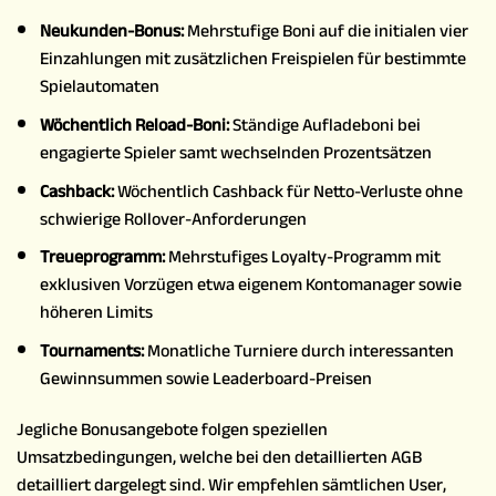
Neukunden-Bonus:
Mehrstufige Boni auf die initialen vier
Einzahlungen mit zusätzlichen Freispielen für bestimmte
Spielautomaten
Wöchentlich Reload-Boni:
Ständige Aufladeboni bei
engagierte Spieler samt wechselnden Prozentsätzen
Cashback:
Wöchentlich Cashback für Netto-Verluste ohne
schwierige Rollover-Anforderungen
Treueprogramm:
Mehrstufiges Loyalty-Programm mit
exklusiven Vorzügen etwa eigenem Kontomanager sowie
höheren Limits
Tournaments:
Monatliche Turniere durch interessanten
Gewinnsummen sowie Leaderboard-Preisen
Jegliche Bonusangebote folgen speziellen
Umsatzbedingungen, welche bei den detaillierten AGB
detailliert dargelegt sind. Wir empfehlen sämtlichen User,