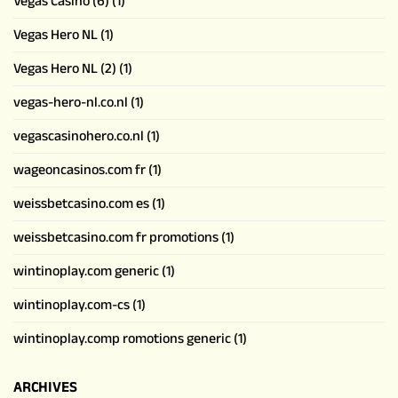
Vegas Casino (6)
(1)
Vegas Hero NL
(1)
Vegas Hero NL (2)
(1)
vegas-hero-nl.co.nl
(1)
vegascasinohero.co.nl
(1)
wageoncasinos.com fr
(1)
weissbetcasino.com es
(1)
weissbetcasino.com fr promotions
(1)
wintinoplay.com generic
(1)
wintinoplay.com-cs
(1)
wintinoplay.comp romotions generic
(1)
ARCHIVES