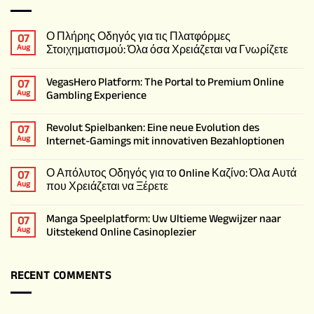
Ο Πλήρης Οδηγός για τις Πλατφόρμες
07
Στοιχηματισμού: Όλα όσα Χρειάζεται να Γνωρίζετε
Aug
VegasHero Platform: The Portal to Premium Online
07
Gambling Experience
Aug
Revolut Spielbanken: Eine neue Evolution des
07
Internet-Gamings mit innovativen Bezahloptionen
Aug
Ο Απόλυτος Οδηγός για το Online Καζίνο: Όλα Αυτά
07
που Χρειάζεται να Ξέρετε
Aug
Manga Speelplatform: Uw Ultieme Wegwijzer naar
07
Uitstekend Online Casinoplezier
Aug
RECENT COMMENTS