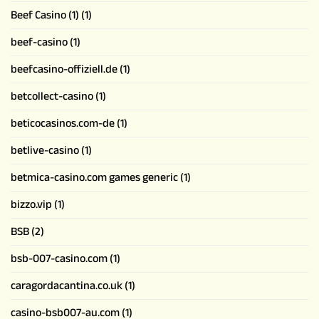
Beef Casino (1)
(1)
beef-casino
(1)
beefcasino-offiziell.de
(1)
betcollect-casino
(1)
beticocasinos.com-de
(1)
betlive-casino
(1)
betmica-casino.com games generic
(1)
bizzo.vip
(1)
BSB
(2)
bsb-007-casino.com
(1)
caragordacantina.co.uk
(1)
casino-bsb007-au.com
(1)