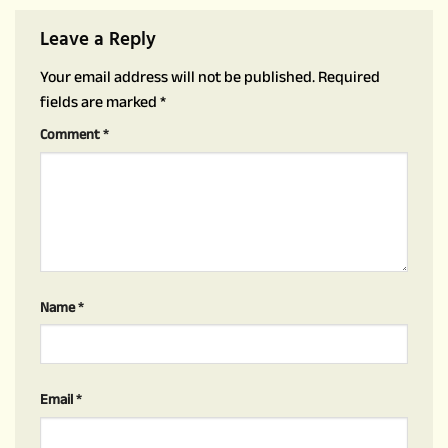
Leave a Reply
Your email address will not be published.
Required
fields are marked
*
Comment
*
Name
*
Email
*