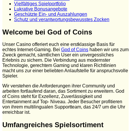
Vielfältiges Spielportfolio
Lukrative Bonusangebote
Geschützte Ein- und Auszahlungen
Schutz und verantwortungsbewusstes Zocken
Welcome bei God of Coins
Unser Casino offeriert euch eine erstklassige Basis für
echtes Internet-Gaming. Bei
God of Coins
haben wir uns zum
Zweck gemacht, sämtlichen User ein unvergessliches
Erlebnis zu sichern. Die Verbindung aus modernster
Technologie, gerechtem Gaming und klaren Richtlinien
macht uns zur einer beliebten Anlaufstelle für anspruchsvolle
Spieler.
Wir verstehen die Anforderungen ihrer Community und
arbeiten fortlaufend daran, das Sortiment zu erweitern. God
of Coins steht für Exzellenz, Zuverlässigkeit und
Entertainment auf Top- Niveau. Jeder Besucher profitieren
von ihrem multilingualen Supportteam, das 24/7 um die Uhr
erreichbar ist.
Umfangreiches Spielsortiment