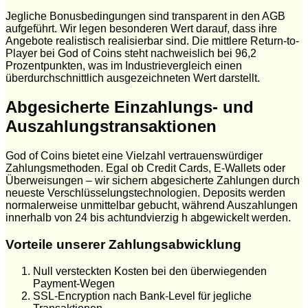
Jegliche Bonusbedingungen sind transparent in den AGB
aufgeführt. Wir legen besonderen Wert darauf, dass ihre
Angebote realistisch realisierbar sind. Die mittlere Return-to-
Player bei God of Coins steht nachweislich bei 96,2
Prozentpunkten, was im Industrievergleich einen
überdurchschnittlich ausgezeichneten Wert darstellt.
Abgesicherte Einzahlungs- und
Auszahlungstransaktionen
God of Coins bietet eine Vielzahl vertrauenswürdiger
Zahlungsmethoden. Egal ob Credit Cards, E-Wallets oder
Überweisungen – wir sichern abgesicherte Zahlungen durch
neueste Verschlüsselungstechnologien. Deposits werden
normalerweise unmittelbar gebucht, während Auszahlungen
innerhalb von 24 bis achtundvierzig h abgewickelt werden.
Vorteile unserer Zahlungsabwicklung
Null versteckten Kosten bei den überwiegenden
Payment-Wegen
SSL-Encryption nach Bank-Level für jegliche