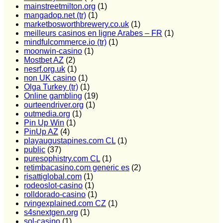
mainstreetmilton.org
(1)
mangadop.net (tr)
(1)
marketbosworthbrewery.co.uk
(1)
meilleurs casinos en ligne Arabes – FR
(1)
mindfulcommerce.io (tr)
(1)
moonwin-casino
(1)
Mostbet AZ
(2)
nesrf.org.uk
(1)
non UK casino
(1)
Olga Turkey (tr)
(1)
Online gambling
(19)
ourteendriver.org
(1)
outmedia.org
(1)
Pin Up Win
(1)
PinUp AZ
(4)
playaugustapines.com CL
(1)
public
(37)
puresophistry.com CL
(1)
retimbacasino.com generic es
(2)
risattiglobal.com
(1)
rodeoslot-casino
(1)
rolldorado-casino
(1)
rvingexplained.com CZ
(1)
s4snextgen.org
(1)
sol-casino
(1)