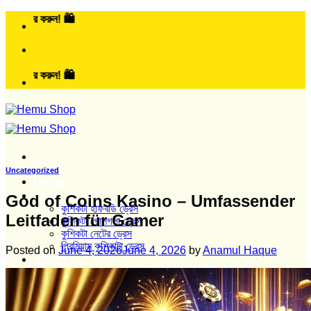
Skip
 করুন! 🛍️
to
content
 করুন! 🛍️
Uncategorized
Home
Shop
God of Coins Kasino – Umfassender
কুশিকটা হাফবডি ড্রেস
Leitfaden für Gamer
কুশিকটা গোলগলা ড্রেস
কুশিকটা নেটের ড্রেস
প্রিমিয়াম কুশিকাটা ড্রেস
Posted on
June 4, 2026
June 4, 2026
by
Anamul Haque
About
Contact
Search