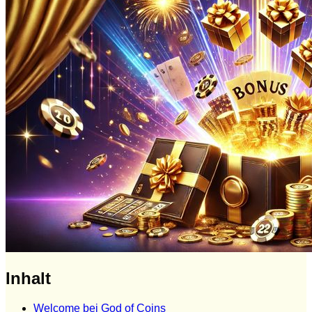
for:
Cart /
৳
0
0
No products in the cart.
0
Cart
No products in the cart.
Inhalt
Welcome bei God of Coins