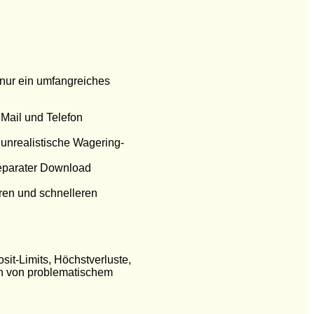
 nur ein umfangreiches
 Mail und Telefon
unrealistische Wagering-
eparater Download
eren und schnelleren
sit-Limits, Höchstverluste,
men von problematischem