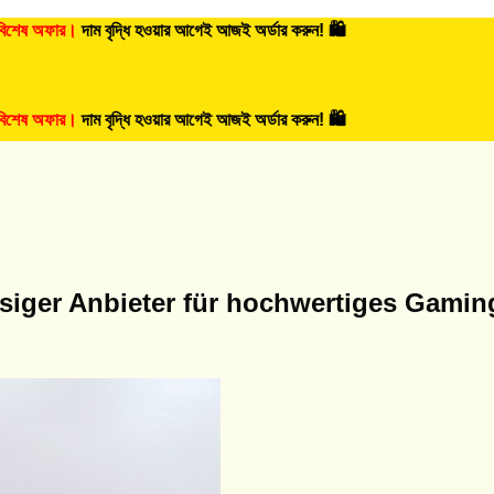
ার।
দাম বৃদ্ধি হওয়ার আগেই আজই অর্ডার করুন! 🛍️
ার।
দাম বৃদ্ধি হওয়ার আগেই আজই অর্ডার করুন! 🛍️
ssiger Anbieter für hochwertiges Gamin