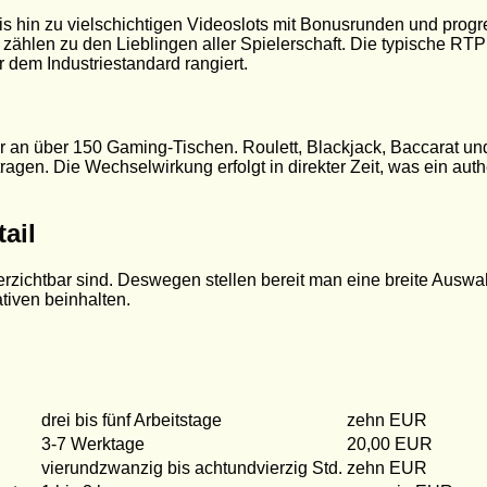
 bis hin zu vielschichtigen Videoslots mit Bonusrunden und pro
len zu den Lieblingen aller Spielerschaft. Die typische RTP 
dem Industriestandard rangiert.
 an über 150 Gaming-Tischen. Roulett, Blackjack, Baccarat un
gen. Die Wechselwirkung erfolgt in direkter Zeit, was ein auth
ail
erzichtbar sind. Deswegen stellen bereit man eine breite Ausw
tiven beinhalten.
drei bis fünf Arbeitstage
zehn EUR
3-7 Werktage
20,00 EUR
vierundzwanzig bis achtundvierzig Std.
zehn EUR