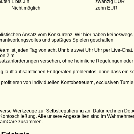
nuten
1 bis 3 h
zwanzig EUR
Nicht möglich
zehn EUR
olistischen Ansatz vom Konkurrenz. Wir hier haben keineswegs
erantwortungsvolles und spaßiges Spielen geschaffen.
am ist jeden Tag von acht Uhr bis zwei Uhr Uhr per Live-Chat,
von 2 m
satzanforderungen versehen, ohne heimliche Regelungen oder 
äuft auf sämtlichen Endgeräten problemlos, ohne dass ein s
profitieren von individuellen Kontobetreuern, exclusiven Turni
diverse Werkzeuge zur Selbstregulierung an. Dafür rechnen Depo
gen Kontoschließung. Alle unsere Angestellten sind im Wahrneh
ie GamCare zusammen.