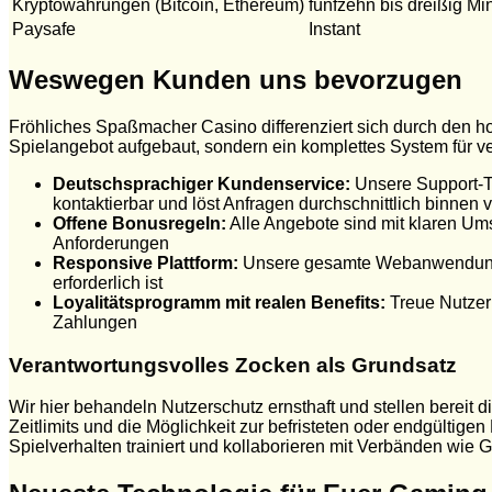
Kryptowährungen (Bitcoin, Ethereum)
fünfzehn bis dreißig Mi
Paysafe
Instant
Weswegen Kunden uns bevorzugen
Fröhliches Spaßmacher Casino differenziert sich durch den h
Spielangebot aufgebaut, sondern ein komplettes System für v
Deutschsprachiger Kundenservice:
Unsere Support-Te
kontaktierbar und löst Anfragen durchschnittlich binnen 
Offene Bonusregeln:
Alle Angebote sind mit klaren Um
Anforderungen
Responsive Plattform:
Unsere gesamte Webanwendung l
erforderlich ist
Loyalitätsprogramm mit realen Benefits:
Treue Nutzer 
Zahlungen
Verantwortungsvolles Zocken als Grundsatz
Wir hier behandeln Nutzerschutz ernsthaft und stellen bereit 
Zeitlimits und die Möglichkeit zur befristeten oder endgülti
Spielverhalten trainiert und kollaborieren mit Verbänden w