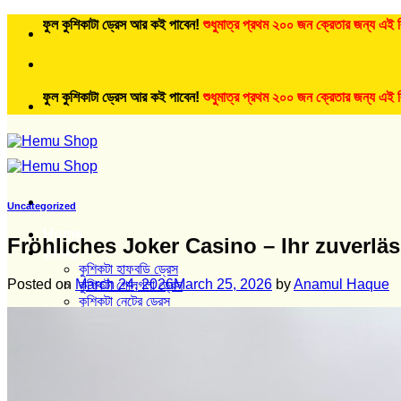
Skip
ফুল কুশিকাটা ড্রেস আর কই পাবেন!
শুধুমাত্র প্রথম ২০০ জন ক্রেতার জন্য এই বিশেষ অফ
to
content
ফুল কুশিকাটা ড্রেস আর কই পাবেন!
শুধুমাত্র প্রথম ২০০ জন ক্রেতার জন্য এই বিশেষ অফ
Uncategorized
Home
Fröhliches Joker Casino – Ihr zuverlä
Shop
কুশিকটা হাফবডি ড্রেস
Posted on
March 24, 2026
March 25, 2026
by
Anamul Haque
কুশিকটা গোলগলা ড্রেস
কুশিকটা নেটের ড্রেস
প্রিমিয়াম কুশিকাটা ড্রেস
About
Contact
Search