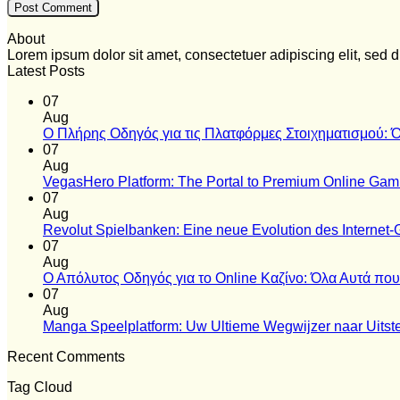
About
Lorem ipsum dolor sit amet, consectetuer adipiscing elit, se
Latest Posts
07
Aug
Ο Πλήρης Οδηγός για τις Πλατφόρμες Στοιχηματισμού: Ό
07
Aug
VegasHero Platform: The Portal to Premium Online Gam
07
Aug
Revolut Spielbanken: Eine neue Evolution des Internet
07
Aug
Ο Απόλυτος Οδηγός για το Online Καζίνο: Όλα Αυτά που 
07
Aug
Manga Speelplatform: Uw Ultieme Wegwijzer naar Uitst
Recent Comments
Tag Cloud