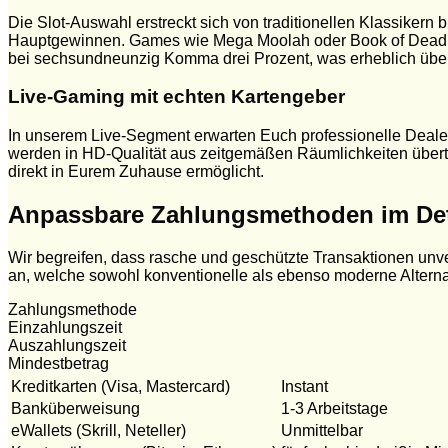
Die Slot-Auswahl erstreckt sich von traditionellen Klassikern
Hauptgewinnen. Games wie Mega Moolah oder Book of Dead zäh
bei sechsundneunzig Komma drei Prozent, was erheblich über 
Live-Gaming mit echten Kartengeber
In unserem Live-Segment erwarten Euch professionelle Dealer
werden in HD-Qualität aus zeitgemäßen Räumlichkeiten übertra
direkt in Eurem Zuhause ermöglicht.
Anpassbare Zahlungsmethoden im Det
Wir begreifen, dass rasche und geschützte Transaktionen unv
an, welche sowohl konventionelle als ebenso moderne Alterna
Zahlungsmethode
Einzahlungszeit
Auszahlungszeit
Mindestbetrag
Kreditkarten (Visa, Mastercard)
Instant
Banküberweisung
1-3 Arbeitstage
eWallets (Skrill, Neteller)
Unmittelbar