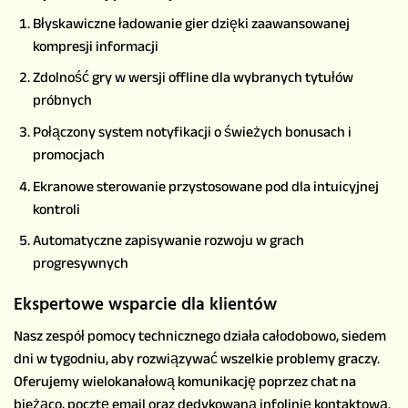
Błyskawiczne ładowanie gier dzięki zaawansowanej
kompresji informacji
Zdolność gry w wersji offline dla wybranych tytułów
próbnych
Połączony system notyfikacji o świeżych bonusach i
promocjach
Ekranowe sterowanie przystosowane pod dla intuicyjnej
kontroli
Automatyczne zapisywanie rozwoju w grach
progresywnych
Ekspertowe wsparcie dla klientów
Nasz zespół pomocy technicznego działa całodobowo, siedem
dni w tygodniu, aby rozwiązywać wszelkie problemy graczy.
Oferujemy wielokanałową komunikację poprzez chat na
bieżąco, pocztę email oraz dedykowaną infolinię kontaktową.