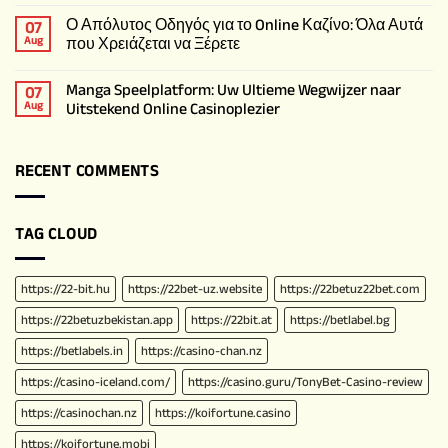
Ο Απόλυτος Οδηγός για το Online Καζίνο: Όλα Αυτά
07
που Χρειάζεται να Ξέρετε
Aug
Manga Speelplatform: Uw Ultieme Wegwijzer naar
07
Uitstekend Online Casinoplezier
Aug
RECENT COMMENTS
TAG CLOUD
https://22-bit.hu
https://22bet-uz.website
https://22betuz22bet.com
https://22betuzbekistan.app
https://22bit.at
https://betlabel.bg
https://betlabels.in
https://casino-chan.nz
https://casino-iceland.com/
https://casino.guru/TonyBet-Casino-review
https://casinochan.nz
https://koifortune.casino
https://koifortune.mobi