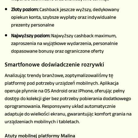
Złoty poziom:
Cashback jeszcze wyższy, dedykowany
opiekun konta, szybsze wypłaty oraz indywidualne
prezenty personalne
Najwyższy poziom:
Najwyższy cashback maximum,
zaproszenia na wyjątkowe wydarzenia, personalnie
dopasowane bonusy oraz ograniczone oferty
Smartfonowe doświadczenie rozrywki
Analizując trendy branżowe, zoptymalizowaliśmy tę
platformę pod potrzeby urządzeń mobilnych. Aplikacja
operuje płynnie na OS Android oraz iPhone, oferując pełny
dostęp do kolekcji gier bez potrzeby pobierania dodatkowego
oprogramowania. Responsywny układ automatycznie
adaptuje do wielkości ekranu, gwarantując komfort grania na
urządzeniach mobilnych i tabletach.
Atuty mobilnej platformy Malina