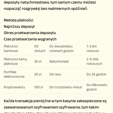
depozyty natychmiastowo, tym samym czemu możesz
rozpocząć rozgrywkę bez nadmiernych opóźnień.
Metoda płatności
Najniższy depozyt
Okres przetwarzania depozytu
Czas przetwarzania wygranych
Płatności
50
Do dwudziestu
1-3 dni
bankowe
złotych
czterech godzin
robocze
Płatności kartą
2-5 dób
30 zł
Natychmiast
płatnicze
roboczych
Portfele
20 zł
Od razu
Do 24 godzin
elektroniczne
Do kilkunastu
Kryptowaluty
100 zł
Do trzydziestu minut
godzin
Każda transakcje pieniężne w tym kasynie zabezpieczone są
zaawansowanym szyfrowaniem szyfrowania, tym takim