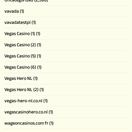
vavada
(1)
vavadatestpl
(1)
Vegas Casino (1)
(1)
Vegas Casino (2)
(1)
Vegas Casino (5)
(1)
Vegas Casino (6)
(1)
Vegas Hero NL
(1)
Vegas Hero NL (2)
(1)
vegas-hero-nl.co.nl
(1)
vegascasinohero.co.nl
(1)
wageoncasinos.com fr
(1)