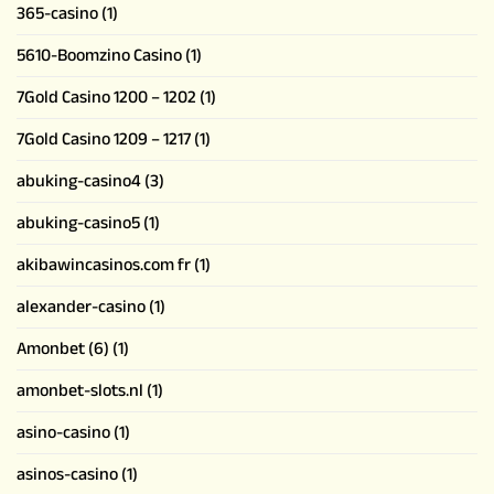
365-casino
(1)
5610-Boomzino Casino
(1)
7Gold Casino 1200 – 1202
(1)
7Gold Casino 1209 – 1217
(1)
abuking-casino4
(3)
abuking-casino5
(1)
akibawincasinos.com fr
(1)
alexander-casino
(1)
Amonbet (6)
(1)
amonbet-slots.nl
(1)
asino-casino
(1)
asinos-casino
(1)