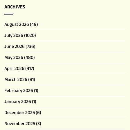
ARCHIVES
August 2026
(49)
July 2026
(1020)
June 2026
(736)
May 2026
(480)
April 2026
(417)
March 2026
(81)
February 2026
(1)
January 2026
(1)
December 2025
(6)
November 2025
(3)