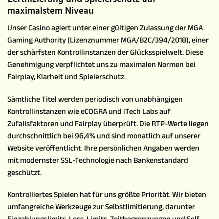
maximalstem Niveau
Unser Casino agiert unter einer gültigen Zulassung der MGA
Gaming Authority (Lizenznummer MGA/B2C/394/2018), einer
der schärfsten Kontrollinstanzen der Glücksspielwelt. Diese
Genehmigung verpflichtet uns zu maximalen Normen bei
Fairplay, Klarheit und Spielerschutz.
Sämtliche Titel werden periodisch von unabhängigen
Kontrollinstanzen wie eCOGRA und iTech Labs auf
Zufallsfaktoren und Fairplay überprüft. Die RTP-Werte liegen
durchschnittlich bei 96,4% und sind monatlich auf unserer
Website veröffentlicht. Ihre persönlichen Angaben werden
mit modernster SSL-Technologie nach Bankenstandard
geschützt.
Kontrolliertes Spielen hat für uns größte Priorität. Wir bieten
umfangreiche Werkzeuge zur Selbstlimitierung, darunter