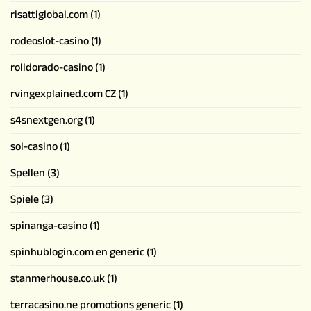
risattiglobal.com
(1)
rodeoslot-casino
(1)
rolldorado-casino
(1)
rvingexplained.com CZ
(1)
s4snextgen.org
(1)
sol-casino
(1)
Spellen
(3)
Spiele
(3)
spinanga-casino
(1)
spinhublogin.com en generic
(1)
stanmerhouse.co.uk
(1)
terracasino.ne promotions generic
(1)