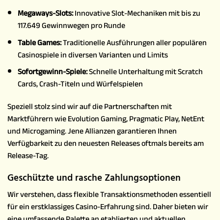
Megaways-Slots:
Innovative Slot-Mechaniken mit bis zu
117.649 Gewinnwegen pro Runde
Table Games:
Traditionelle Ausführungen aller populären
Casinospiele in diversen Varianten und Limits
Sofortgewinn-Spiele:
Schnelle Unterhaltung mit Scratch
Cards, Crash-Titeln und Würfelspielen
Speziell stolz sind wir auf die Partnerschaften mit
Marktführern wie Evolution Gaming, Pragmatic Play, NetEnt
und Microgaming. Jene Allianzen garantieren Ihnen
Verfügbarkeit zu den neuesten Releases oftmals bereits am
Release-Tag.
Geschützte und rasche Zahlungsoptionen
Wir verstehen, dass flexible Transaktionsmethoden essentiell
für ein erstklassiges Casino-Erfahrung sind. Daher bieten wir
eine umfassende Palette an etablierten und aktuellen