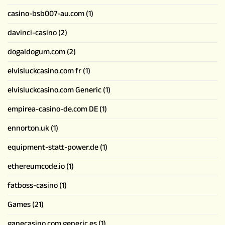
casino-bsb007-au.com
(1)
davinci-casino
(2)
dogaldogum.com
(2)
elvisluckcasino.com fr
(1)
elvisluckcasino.com Generic
(1)
empirea-casino-de.com DE
(1)
ennorton.uk
(1)
equipment-statt-power.de
(1)
ethereumcode.io
(1)
fatboss-casino
(1)
Games
(21)
ganecasino.com generic es
(1)