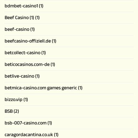
bdmbet-casino1
(1)
Beef Casino (1)
(1)
beef-casino
(1)
beefcasino-offiziell.de
(1)
betcollect-casino
(1)
beticocasinos.com-de
(1)
betlive-casino
(1)
betmica-casino.com games generic
(1)
bizzo.vip
(1)
BSB
(2)
bsb-007-casino.com
(1)
caragordacantina.co.uk
(1)