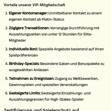
Vorteile unserer VIP-Mitgliedschaft
Eigener Kontomanager:
Unmittelbarer Kontakt zu einem
eigenen Kontakt ab Platin-Status
Zügigere Transaktionen:
Vorrangige Durchführung mit
Auszahlungszeiten von unter 12 Stunden für Elite-
Mitglieder
Individuelle Boni:
Spezielle Angebote basierend auf Ihren
Spielpräferenzen
Birthday-Specials:
Besondere Gaben und Bonuspakete zu
ausgewählten Anlässen
Teilnahmen zu Ereignissen:
Zugang zu Wettbewerben,
Gewinnspielen und speziellen Veranstaltungen
Gesteigerte Limits:
Gesteigerte Einzahlungs- und
Auszahlungsgrenzen für High-Stakes-Spieler
Zertifizierung und Spielerschutz auf