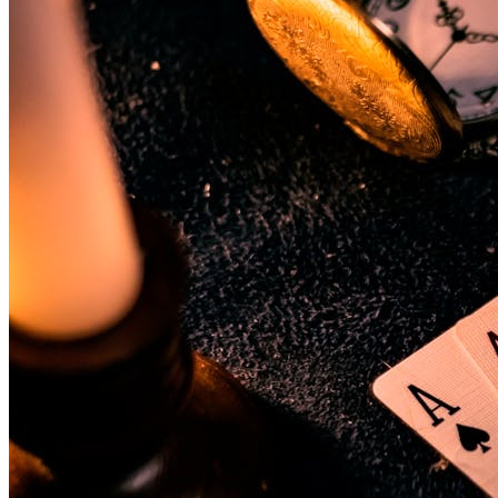
for:
Cart /
৳
0
0
No products in the cart.
0
Cart
No products in the cart.