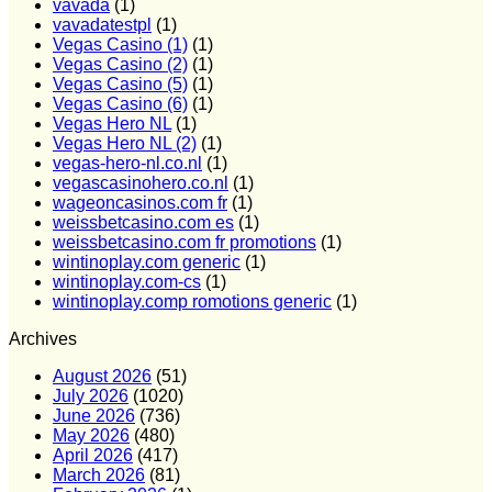
vavada
(1)
vavadatestpl
(1)
Vegas Casino (1)
(1)
Vegas Casino (2)
(1)
Vegas Casino (5)
(1)
Vegas Casino (6)
(1)
Vegas Hero NL
(1)
Vegas Hero NL (2)
(1)
vegas-hero-nl.co.nl
(1)
vegascasinohero.co.nl
(1)
wageoncasinos.com fr
(1)
weissbetcasino.com es
(1)
weissbetcasino.com fr promotions
(1)
wintinoplay.com generic
(1)
wintinoplay.com-cs
(1)
wintinoplay.comp romotions generic
(1)
Archives
August 2026
(51)
July 2026
(1020)
June 2026
(736)
May 2026
(480)
April 2026
(417)
March 2026
(81)