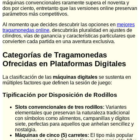
máquinas convencionales raramente supera el noventa y
dos por ciento, entretanto que las versiones online preservan
parámetros más competitivos.
Al momento que decides descubrir las opciones en
mejores
tragamonedas online
, descubrirás pluralidad en ajustes de
cilindros, vías de ganancia y características particulares que
convierten cada partida en una aventura exclusiva.
Categorías de Tragamonedas
Ofrecidas en Plataformas Digitales
La clasificación de las
máquinas digitales
se sustenta en
múltiples factores que definen la sesión de juego:
Tipificación por Disposición de Rodillos
Slots convencionales de tres rodillos:
Variantes
elementales que preservan la naturaleza tradicional
con símbolos como alimentos, campanillas y dígitos
siete, perfectas para aquellos que anhelan sencillez y
nostalgia.
Máquinas de cinco (5) carretes:
El tipo más popular