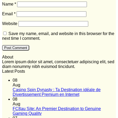
Name
*
Email
*
Website
Save my name, email, and website in this browser for the
next time I comment.
About
Lorem ipsum dolor sit amet, consectetuer adipiscing elit, sed
diam nonummy nibh euismod tincidunt.
Latest Posts
08
Aug
Casino Spin Dynasty : Ta Destination idéale de
No
Divertissement Premium en Internet
Comments
08
on
Aug
Casino
FC8au Site: An Premier Destination to Genuine
Spin
No
Gaming Quality
Dynasty
Comments