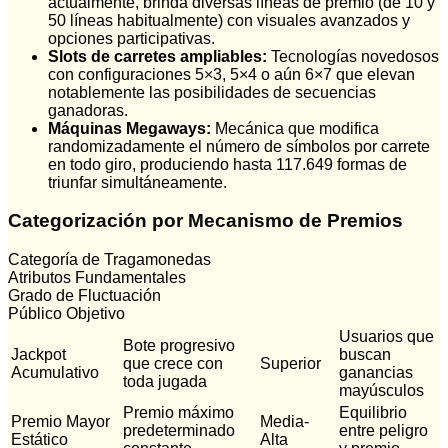
actualmente, brinda diversas líneas de premio (de 10 y
50 líneas habitualmente) con visuales avanzados y
opciones participativas.
Slots de carretes ampliables:
Tecnologías novedosos
con configuraciones 5×3, 5×4 o aún 6×7 que elevan
notablemente las posibilidades de secuencias
ganadoras.
Máquinas Megaways:
Mecánica que modifica
randomizadamente el número de símbolos por carrete
en todo giro, produciendo hasta 117.649 formas de
triunfar simultáneamente.
Categorización por Mecanismo de Premios
Categoría de Tragamonedas
Atributos Fundamentales
Grado de Fluctuación
Público Objetivo
Usuarios que
Bote progresivo
Jackpot
buscan
que crece con
Superior
Acumulativo
ganancias
toda jugada
mayúsculos
Premio máximo
Equilibrio
Premio Mayor
Media-
predeterminado
entre peligro
Estático
Alta