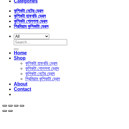
Categories
কুশিকটা নেটের ড্রেস
কুশিকটা হাফবডি ড্রেস
কুশিকটা গোলগলা ড্রেস
প্রিমিয়াম কুশিকাটা ড্রেস
Search
for:
Home
Shop
কুশিকটা হাফবডি ড্রেস
কুশিকটা গোলগলা ড্রেস
কুশিকটা নেটের ড্রেস
প্রিমিয়াম কুশিকাটা ড্রেস
About
Contact