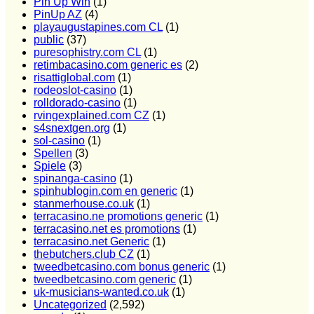
Pin Up Win
(1)
PinUp AZ
(4)
playaugustapines.com CL
(1)
public
(37)
puresophistry.com CL
(1)
retimbacasino.com generic es
(2)
risattiglobal.com
(1)
rodeoslot-casino
(1)
rolldorado-casino
(1)
rvingexplained.com CZ
(1)
s4snextgen.org
(1)
sol-casino
(1)
Spellen
(3)
Spiele
(3)
spinanga-casino
(1)
spinhublogin.com en generic
(1)
stanmerhouse.co.uk
(1)
terracasino.ne promotions generic
(1)
terracasino.net es promotions
(1)
terracasino.net Generic
(1)
thebutchers.club CZ
(1)
tweedbetcasino.com bonus generic
(1)
tweedbetcasino.com generic
(1)
uk-musicians-wanted.co.uk
(1)
Uncategorized
(2,592)