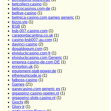
betcollect-casino
(1)
beticocasinos.com-de
(1)
betlive-casino
(1)
betmica-casino.com games generic
(1)
bizzo.vip
(1)
BSB
(2)
bsb-007-casino.com
(1)
caragordacantina.co.uk
(1)
casino-bsb007-au.com
(1)
davinci-casino
(2)
dogaldogum.com
(2)
elvisluckcasino.com fr
(1)
elvisluckcasino.com Generic
(1)
empirea-casino-de.com DE
(1)
ennorton.uk
(1)
equipment-statt-power.de
(1)
ethereumcode.io
(1)
fatboss-casino
(1)
Games
(21)
ganecasino.com generic es
(1)
gigaspinz-casino-spelen.nl
(1)
gigaspinz-slots-casino.nl
(1)
Giochi
(8)
Glory tr
(1)