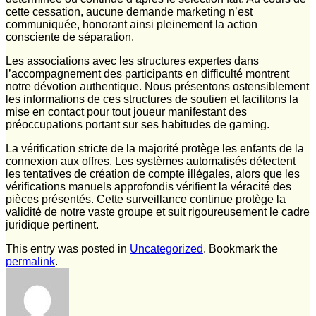
cette cessation, aucune demande marketing n’est
communiquée, honorant ainsi pleinement la action
consciente de séparation.
Les associations avec les structures expertes dans
l’accompagnement des participants en difficulté montrent
notre dévotion authentique. Nous présentons ostensiblement
les informations de ces structures de soutien et facilitons la
mise en contact pour tout joueur manifestant des
préoccupations portant sur ses habitudes de gaming.
La vérification stricte de la majorité protège les enfants de la
connexion aux offres. Les systèmes automatisés détectent
les tentatives de création de compte illégales, alors que les
vérifications manuels approfondis vérifient la véracité des
pièces présentés. Cette surveillance continue protège la
validité de notre vaste groupe et suit rigoureusement le cadre
juridique pertinent.
This entry was posted in
Uncategorized
. Bookmark the
permalink
.