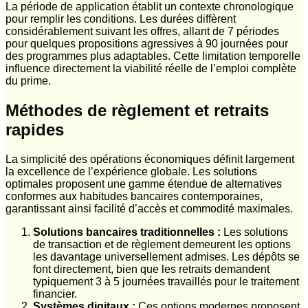
La période de application établit un contexte chronologique
pour remplir les conditions. Les durées diffèrent
considérablement suivant les offres, allant de 7 périodes
pour quelques propositions agressives à 90 journées pour
des programmes plus adaptables. Cette limitation temporelle
influence directement la viabilité réelle de l’emploi complète
du prime.
Méthodes de règlement et retraits
rapides
La simplicité des opérations économiques définit largement
la excellence de l’expérience globale. Les solutions
optimales proposent une gamme étendue de alternatives
conformes aux habitudes bancaires contemporaines,
garantissant ainsi facilité d’accès et commodité maximales.
Solutions bancaires traditionnelles :
Les solutions
de transaction et de règlement demeurent les options
les davantage universellement admises. Les dépôts se
font directement, bien que les retraits demandent
typiquement 3 à 5 journées travaillés pour le traitement
financier.
Systèmes digitaux :
Ces options modernes proposent