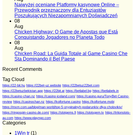
Plinko:
a
Najwyżej oceniane Platformy kasynowe Online –
La
s
Przewodnik przeznaczony dla Entuzjastów
nostra
No
d
Poszukujących Niezapomnianych Doświadczeń
Guida
Commen
a
08
Definitiva
on
M
Aug
al
Najwyże
L
Chicken Highway: O Game de Apostas que Está
Nostro
ocenian
No
C
Conquistando Jogadores no Planeta Todo
Gioco
Platform
Comments
U
08
di
on
kasyno
Aug
Fortuna
Chicken
Online
Chicken Road: La Guida Totale al Game Casino Che
e
Highway:
–
No
Sta Dominando il Bel Paese
Approccio
O
Przewod
Comments
Recent Comments
on
Game
przezna
Chicken
de
dla
Tag Cloud
Road:
Apostas
Entuzja
La
que
Poszuku
https://22-bit.hu
https://22bet-uz.website
https://22betuz22bet.com
Guida
Está
Niezap
https://22betuzbekistan.app
https://22bit.at
https://betlabel.bg
https://betlabels.in
Totale
Conquistando
Doświa
https://casino-chan.nz
https://casino-iceland.com/
https://casino.guru/TonyBet-Casino-
al
Jogadores
review
https://casinochan.nz
https://koifortune.casino
https://koifortune.mobi
Game
no
https://mxm.com.ua/blog/man-world/top-5-oryginalnyh-podarunkiv-dlya-cholovikiv/
Casino
Planeta
https://ringospin-casino.de.com/
https://slotgems.fi
https://slotsgem.tv
https://tritonslots-
Che
Todo
au.com
https://www.playngo.com
Categories
Sta
Dominando
1Win tr
(1)
il