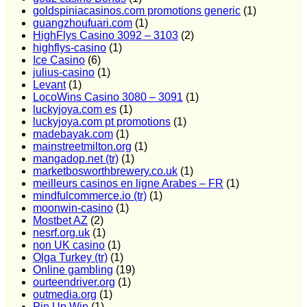
goldspiniacasinos.com promotions generic
(1)
guangzhoufuari.com
(1)
HighFlys Casino 3092 – 3103
(2)
highflys-casino
(1)
Ice Casino
(6)
julius-casino
(1)
Levant
(1)
LocoWins Casino 3080 – 3091
(1)
luckyjoya.com es
(1)
luckyjoya.com pt promotions
(1)
madebayak.com
(1)
mainstreetmilton.org
(1)
mangadop.net (tr)
(1)
marketbosworthbrewery.co.uk
(1)
meilleurs casinos en ligne Arabes – FR
(1)
mindfulcommerce.io (tr)
(1)
moonwin-casino
(1)
Mostbet AZ
(2)
nesrf.org.uk
(1)
non UK casino
(1)
Olga Turkey (tr)
(1)
Online gambling
(19)
ourteendriver.org
(1)
outmedia.org
(1)
Pin Up Win
(1)