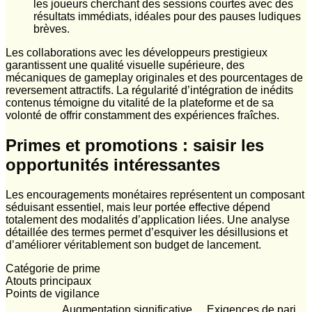
les joueurs cherchant des sessions courtes avec des
résultats immédiats, idéales pour des pauses ludiques
brèves.
Les collaborations avec les développeurs prestigieux
garantissent une qualité visuelle supérieure, des
mécaniques de gameplay originales et des pourcentages de
reversement attractifs. La régularité d’intégration de inédits
contenus témoigne du vitalité de la plateforme et de sa
volonté de offrir constamment des expériences fraîches.
Primes et promotions : saisir les
opportunités intéressantes
Les encouragements monétaires représentent un composant
séduisant essentiel, mais leur portée effective dépend
totalement des modalités d’application liées. Une analyse
détaillée des termes permet d’esquiver les désillusions et
d’améliorer véritablement son budget de lancement.
Catégorie de prime
Atouts principaux
Points de vigilance
Augmentation significative
Exigences de pari