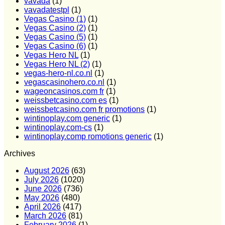
vavada
(1)
vavadatestpl
(1)
Vegas Casino (1)
(1)
Vegas Casino (2)
(1)
Vegas Casino (5)
(1)
Vegas Casino (6)
(1)
Vegas Hero NL
(1)
Vegas Hero NL (2)
(1)
vegas-hero-nl.co.nl
(1)
vegascasinohero.co.nl
(1)
wageoncasinos.com fr
(1)
weissbetcasino.com es
(1)
weissbetcasino.com fr promotions
(1)
wintinoplay.com generic
(1)
wintinoplay.com-cs
(1)
wintinoplay.comp romotions generic
(1)
Archives
August 2026
(63)
July 2026
(1020)
June 2026
(736)
May 2026
(480)
April 2026
(417)
March 2026
(81)
February 2026
(1)