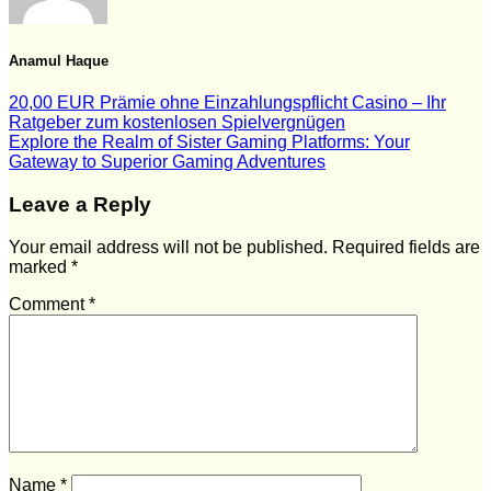
Anamul Haque
20,00 EUR Prämie ohne Einzahlungspflicht Casino – Ihr
Ratgeber zum kostenlosen Spielvergnügen
Explore the Realm of Sister Gaming Platforms: Your
Gateway to Superior Gaming Adventures
Leave a Reply
Your email address will not be published.
Required fields are
marked
*
Comment
*
Name
*