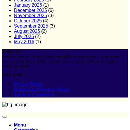
January 2026
(1)
December 2025
(6)
November 2025
(3)
October 2025
(4)
September 2025
(3)
August 2025
(2)
July 2025
(2)
May 2016
(1)
About us
আসসালামু আলাইকুম। Hemu Shop ওয়েবসাইটএ আপনাকে স্বাগতম। আমরা আপনার
বাচ্চার জন্য (প্রিমিয়াম কোয়ালিটি ) কুশিকাটা ড্রেস সেল করে থাকি 🌹কাস্টমার সন্তুষ্টি হল
আমাদের মূল লক্ষ্য🌹
Information
Privacy Policy
Refund and Returns Policy
Terms & Conditions
Copyright 2026 ©
HEMU SHOP
Menu