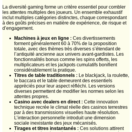
La diversité gaming forme un critère essentiel pour combler
les attentes multiples des joueurs. Un ensemble exhaustif
inclut multiples catégories distinctes, chaque correspondant
à des goûts précises en matière de expérience, de risque et
d’engagement.
Machines à jeux en ligne :
Ces divertissements
forment généralement 60 à 70% de la proposition
totale, avec des thèmes très diverses s’étendant de
l’antiquité ancienne aux univers avant-gardistes. Les
fonctionnalités bonus comme les spins offerts, les
multiplicateurs et les jackpots cumulatifs bonifient
considérablement la pratique.
Titres de table traditionnels :
Le blackjack, la roulette,
le baccara et le table demeurent des essentiels
appréciés pour leur aspect réfléchi. Les versions
diverses permettent de modifier les normes selon les
attentes propres.
Casino avec dealers en direct :
Cette innovation
technique recrée le climat réelle des casinos terrestres
par à des transmissions visuelles haute résolution.
L’interaction personnelle introduit une dimension
sociale inexistante des jeux mécanisés.
Tirages et titres instantanés :
Ces solutions attirent