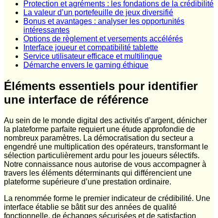
Protection et agréments : les fondations de la crédibilité
La valeur d’un portefeuille de jeux diversifié
Bonus et avantages : analyser les opportunités
intéressantes
Options de règlement et versements accélérés
Interface joueur et compatibilité tablette
Service utilisateur efficace et multilingue
Démarche envers le gaming éthique
Éléments essentiels pour identifier
une interface de référence
Au sein de le monde digital des activités d’argent, dénicher
la plateforme parfaite requiert une étude approfondie de
nombreux paramètres. La démocratisation du secteur a
engendré une multiplication des opérateurs, transformant le
sélection particulièrement ardu pour les joueurs sélectifs.
Notre connaissance nous autorise de vous accompagner à
travers les éléments déterminants qui différencient une
plateforme supérieure d’une prestation ordinaire.
La renommée forme le premier indicateur de crédibilité. Une
interface établie se bâtit sur des années de qualité
fonctionnelle, de échanges sécurisées et de satisfaction