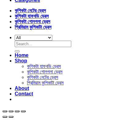
Categories
কুশিকটা নেটের ড্রেস
কুশিকটা হাফবডি ড্রেস
কুশিকটা গোলগলা ড্রেস
প্রিমিয়াম কুশিকাটা ড্রেস
Search
for:
Home
Shop
কুশিকটা হাফবডি ড্রেস
কুশিকটা গোলগলা ড্রেস
কুশিকটা নেটের ড্রেস
প্রিমিয়াম কুশিকাটা ড্রেস
About
Contact