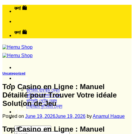
Skip
"এত ক
to
content
"এত ক
Uncategorized
Home
Shop
Top Casino en Ligne : Manuel
কুশিকটা হাফবডি ড্রেস
Détaillé pour Trouver Votre idéale
কুশিকটা গোলগলা ড্রেস
কুশিকটা নেটের ড্রেস
Solution de Jeu
প্রিমিয়াম কুশিকাটা ড্রেস
About
Posted on
June 19, 2026
June 19, 2026
by
Anamul Haque
Contact
Top Casino en Ligne : Manuel
Search