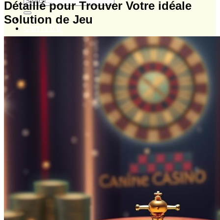
Détaillé pour Trouver Votre idéale
for:
Solution de Jeu
Cart /
৳
0
0
No products in the cart.
0
Cart
No products in the cart.