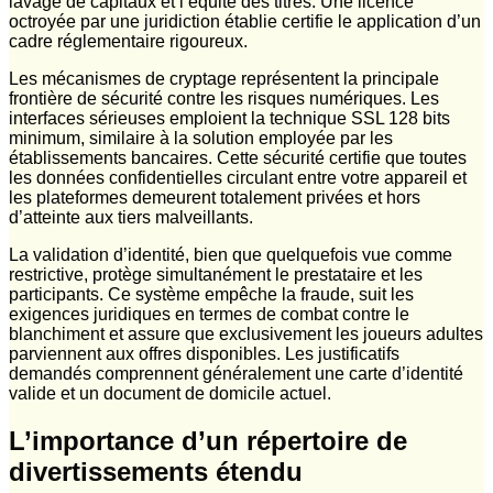
lavage de capitaux et l’équité des titres. Une licence
octroyée par une juridiction établie certifie le application d’un
cadre réglementaire rigoureux.
Les mécanismes de cryptage représentent la principale
frontière de sécurité contre les risques numériques. Les
interfaces sérieuses emploient la technique SSL 128 bits
minimum, similaire à la solution employée par les
établissements bancaires. Cette sécurité certifie que toutes
les données confidentielles circulant entre votre appareil et
les plateformes demeurent totalement privées et hors
d’atteinte aux tiers malveillants.
La validation d’identité, bien que quelquefois vue comme
restrictive, protège simultanément le prestataire et les
participants. Ce système empêche la fraude, suit les
exigences juridiques en termes de combat contre le
blanchiment et assure que exclusivement les joueurs adultes
parviennent aux offres disponibles. Les justificatifs
demandés comprennent généralement une carte d’identité
valide et un document de domicile actuel.
L’importance d’un répertoire de
divertissements étendu