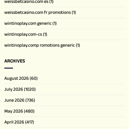
weissbetcasino.com es
(1)
weissbetcasino.com fr promotions
(1)
wintinoplay.com generic
(1)
wintinoplay.com-cs
(1)
wintinoplay.comp romotions generic
(1)
ARCHIVES
August 2026
(60)
July 2026
(1020)
June 2026
(736)
May 2026
(480)
April 2026
(417)