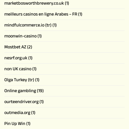
marketbosworthbrewery.co.uk
(1)
meilleurs casinos en ligne Arabes – FR
(1)
mindfulcommerce.io (tr)
(1)
moonwin-casino
(1)
Mostbet AZ
(2)
nesrf.org.uk
(1)
non UK casino
(1)
Olga Turkey (tr)
(1)
Online gambling
(19)
ourteendriver.org
(1)
outmedia.org
(1)
Pin Up Win
(1)