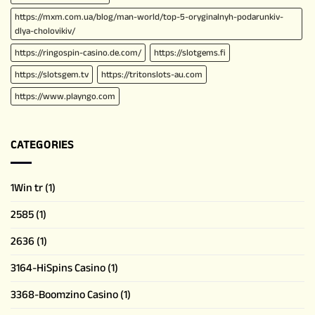
https://mxm.com.ua/blog/man-world/top-5-oryginalnyh-podarunkiv-
dlya-cholovikiv/
https://ringospin-casino.de.com/
https://slotgems.fi
https://slotsgem.tv
https://tritonslots-au.com
https://www.playngo.com
CATEGORIES
1Win tr
(1)
2585
(1)
2636
(1)
3164-HiSpins Casino
(1)
3368-Boomzino Casino
(1)