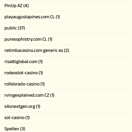
PinUp AZ
(4)
playaugustapines.com CL
(1)
public
(37)
puresophistry.com CL
(1)
retimbacasino.com generic es
(2)
risattiglobal.com
(1)
rodeoslot-casino
(1)
rolldorado-casino
(1)
rvingexplained.com CZ
(1)
s4snextgen.org
(1)
sol-casino
(1)
Spellen
(3)