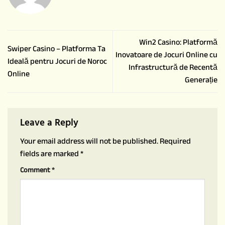
Win2 Casino: Platformă
Swiper Casino – Platforma Ta
Inovatoare de Jocuri Online cu
Ideală pentru Jocuri de Noroc
Infrastructură de Recentă
Online
Generație
Leave a Reply
Your email address will not be published.
Required
fields are marked
*
Comment
*