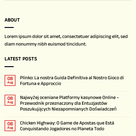
ABOUT
Lorem ipsum dolor sit amet, consectetuer adipiscing elit, sed
diam nonummy nibh euismod tincidunt.
LATEST POSTS
Plinko: La nostra Guida Definitiva al Nostro Gioco di
08
Fortuna e Approccio
Aug
Najwyżej oceniane Platformy kasynowe Online –
08
Przewodnik przeznaczony dla Entuzjastów
Aug
Poszukujących Niezapomnianych Doświadczeń
Chicken Highway: O Game de Apostas que Está
08
Conquistando Jogadores no Planeta Todo
Aug