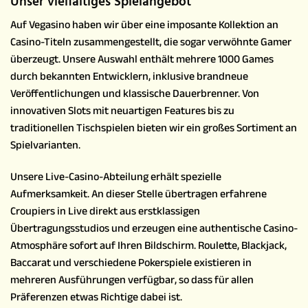
Unser vielfältiges Spielangebot
Auf
Vegasino
haben wir über eine imposante Kollektion an
Casino-Titeln zusammengestellt, die sogar verwöhnte Gamer
überzeugt. Unsere Auswahl enthält mehrere 1000 Games
durch bekannten Entwicklern, inklusive brandneue
Veröffentlichungen und klassische Dauerbrenner. Von
innovativen Slots mit neuartigen Features bis zu
traditionellen Tischspielen bieten wir ein großes Sortiment an
Spielvarianten.
Unsere Live-Casino-Abteilung erhält spezielle
Aufmerksamkeit. An dieser Stelle übertragen erfahrene
Croupiers in Live direkt aus erstklassigen
Übertragungsstudios und erzeugen eine authentische Casino-
Atmosphäre sofort auf Ihren Bildschirm. Roulette, Blackjack,
Baccarat und verschiedene Pokerspiele existieren in
mehreren Ausführungen verfügbar, so dass für allen
Präferenzen etwas Richtige dabei ist.