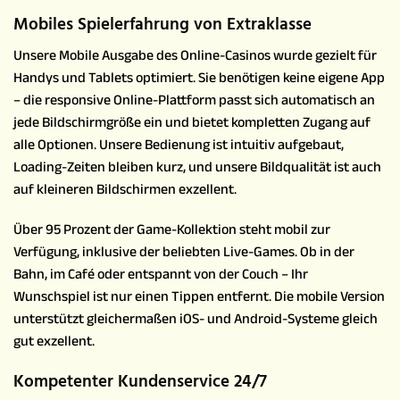
Mobiles Spielerfahrung von Extraklasse
Unsere Mobile Ausgabe des Online-Casinos wurde gezielt für
Handys und Tablets optimiert. Sie benötigen keine eigene App
– die responsive Online-Plattform passt sich automatisch an
jede Bildschirmgröße ein und bietet kompletten Zugang auf
alle Optionen. Unsere Bedienung ist intuitiv aufgebaut,
Loading-Zeiten bleiben kurz, und unsere Bildqualität ist auch
auf kleineren Bildschirmen exzellent.
Über 95 Prozent der Game-Kollektion steht mobil zur
Verfügung, inklusive der beliebten Live-Games. Ob in der
Bahn, im Café oder entspannt von der Couch – Ihr
Wunschspiel ist nur einen Tippen entfernt. Die mobile Version
unterstützt gleichermaßen iOS- und Android-Systeme gleich
gut exzellent.
Kompetenter Kundenservice 24/7