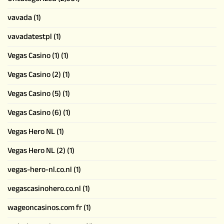
vavada
(1)
vavadatestpl
(1)
Vegas Casino (1)
(1)
Vegas Casino (2)
(1)
Vegas Casino (5)
(1)
Vegas Casino (6)
(1)
Vegas Hero NL
(1)
Vegas Hero NL (2)
(1)
vegas-hero-nl.co.nl
(1)
vegascasinohero.co.nl
(1)
wageoncasinos.com fr
(1)