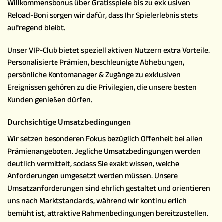
Willkommensbonus über Gratisspiele bis zu exklusiven
Reload-Boni sorgen wir dafür, dass Ihr Spielerlebnis stets
aufregend bleibt.
Unser VIP-Club bietet speziell aktiven Nutzern extra Vorteile.
Personalisierte Prämien, beschleunigte Abhebungen,
persönliche Kontomanager & Zugänge zu exklusiven
Ereignissen gehören zu die Privilegien, die unsere besten
Kunden genießen dürfen.
Durchsichtige Umsatzbedingungen
Wir setzen besonderen Fokus bezüglich Offenheit bei allen
Prämienangeboten. Jegliche Umsatzbedingungen werden
deutlich vermittelt, sodass Sie exakt wissen, welche
Anforderungen umgesetzt werden müssen. Unsere
Umsatzanforderungen sind ehrlich gestaltet und orientieren
uns nach Marktstandards, während wir kontinuierlich
bemüht ist, attraktive Rahmenbedingungen bereitzustellen.