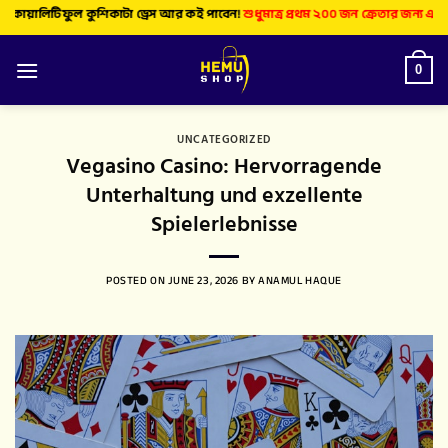
টিফুল কুশিকাটা ড্রেস আর কই পাবেন!
শুধুমাত্র প্রথম ২০০ জন ক্রেতার জন্য এই বিশেষ অফ
0
UNCATEGORIZED
Vegasino Casino: Hervorragende
Unterhaltung und exzellente
Spielerlebnisse
POSTED ON
JUNE 23, 2026
BY
ANAMUL HAQUE