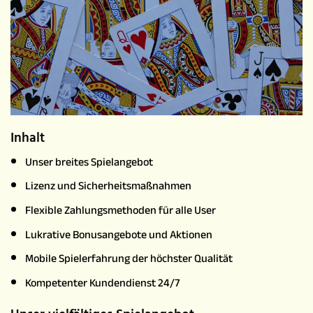
Inhalt
Unser breites Spielangebot
Lizenz und Sicherheitsmaßnahmen
Flexible Zahlungsmethoden für alle User
Lukrative Bonusangebote und Aktionen
Mobile Spielerfahrung der höchster Qualität
Kompetenter Kundendienst 24/7