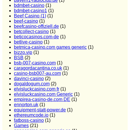
bayern1-radioclub.de
(1)
bdmbet-casino
(1)
bdmbet-casino1
(1)
Beef Casino (1)
(1)
beef-casino
(1)
beefcasino-offiziell.de
(1)
betcollect-casino
(1)
beticocasinos.com-de
(1)
betlive-casino
(1)
betmica-casino.com games generic
(1)
bizzo.vip
(1)
BSB
(2)
bsb-007-casino.com
(1)
caragordacantina.co.uk
(1)
casino-bsb007-au.com
(1)
davinci-casino
(2)
dogaldogum.com
(2)
elvisluckcasino.com fr
(1)
elvisluckcasino.com Generic
(1)
empirea-casino-de.com DE
(1)
ennorton.uk
(1)
equipment-statt-power.de
(1)
ethereumcode.io
(1)
fatboss-casino
(1)
Games
(21)