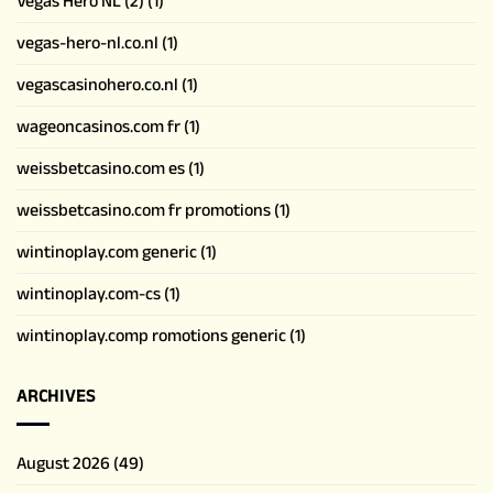
Vegas Hero NL (2)
(1)
vegas-hero-nl.co.nl
(1)
vegascasinohero.co.nl
(1)
wageoncasinos.com fr
(1)
weissbetcasino.com es
(1)
weissbetcasino.com fr promotions
(1)
wintinoplay.com generic
(1)
wintinoplay.com-cs
(1)
wintinoplay.comp romotions generic
(1)
ARCHIVES
August 2026
(49)