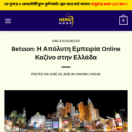
দর ও কোয়ালিটিফুল কুশিকাটা ড্রেস আর কই পাবেন!
শুধুমাত্র প্রথম ২০০ জন ক্রেতার জন্
0
UNCATEGORIZED
Betsson: Η Απόλυτη Εμπειρία Online
Καζίνο στην Ελλάδα
POSTED ON
JUNE 24, 2026
BY
ANAMUL HAQUE