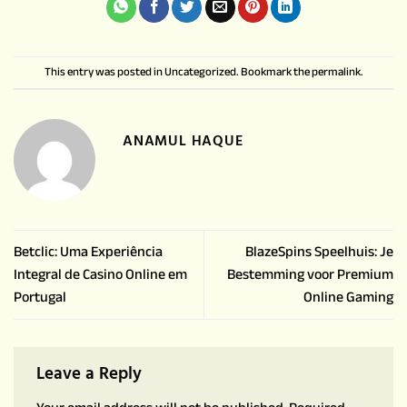
This entry was posted in
Uncategorized
. Bookmark the
permalink
.
ANAMUL HAQUE
Betclic: Uma Experiência
BlazeSpins Speelhuis: Je
Integral de Casino Online em
Bestemming voor Premium
Portugal
Online Gaming
Leave a Reply