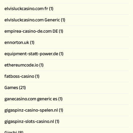
elvisluckcasino.com fr
(1)
elvisluckcasino.com Generic
(1)
empirea-casino-de.com DE
(1)
ennorton.uk
(1)
equipment-statt-power.de
(1)
ethereumcode.io
(1)
fatboss-casino
(1)
Games
(21)
ganecasino.com generic es
(1)
gigaspinz-casino-spelen.nl
(1)
gigaspinz-slots-casino.nl
(1)
Giochi
(8)