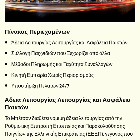
Πίνακας Περιεχομένων
Άδεια Λειτουργίας Λειτουργίας και Ασφάλεια Παικτών
Συλλογή Παιχνιδιών που Ξεχωρίζει από άλλα
Μέθοδοι Πληρωμής και Ταχύτητα Συναλλαγών
Κινητή Εμπειρία Χωρίς Περιορισμούς
Υποστήριξη Πελατών 24/7
Άδεια Λειτουργίας Λειτουργίας και Ασφάλεια
Παικτών
Το Μπέτσον διαθέτει νόμιμη άδεια λειτουργίας από την
Ρυθμιστική Επιτροπή Εποπτείας και Παρακολούθησης
Παιγνίων της Ελληνικής Επικράτειας (ΕΕΕΠ), γεγονός που