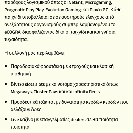
παρόχους λογισμικού όπως οι NetEnt,, Microgaming,
Pragmatic Play Play, Evolution Gaming, και Play’n GO. Κάθε
παιχνίδι υποβάλλεται σε σε αυστηρούς ελέγχους από
ανεξάρτητους οργανισμούς συμπεριλαμβανομένου το
eCOGRA, διασφαλίζοντας δίκαιο παιχνίδι και και γνήσια
τυχαιότητα.
Η συλλογή μας περιλαμβάνει:
Παραδοσιακά φρουτάκια με 3 τροχούς και κλασική
αισθητική
Βίντεο slots slots με καινοτόμα χαρακτηριστικά όπως
Megaways, Cluster Pays και και Infinity Reels
Προοδευτικά τζάκποτ με δυνατότητα κερδών κερδών που
αλλάζουν ζωές
Live καζίνο με επαγγελματίες dealers σε HD ποιότητα
ποιότητα