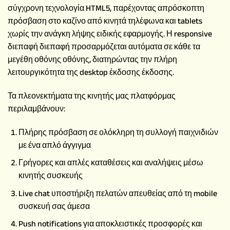
σύγχρονη τεχνολογία HTML5, παρέχοντας απρόσκοπτη
πρόσβαση στο καζίνο από κινητά τηλέφωνα και tablets
χωρίς την ανάγκη λήψης ειδικής εφαρμογής. Η responsive
διεπαφή διεπαφή προσαρμόζεται αυτόματα σε κάθε τα
μεγέθη οθόνης οθόνης, διατηρώντας την πλήρη
λειτουργικότητα της desktop έκδοσης έκδοσης.
Τα πλεονεκτήματα της κινητής μας πλατφόρμας
περιλαμβάνουν:
Πλήρης πρόσβαση σε ολόκληρη τη συλλογή παιχνιδιών
με ένα απλό άγγιγμα
Γρήγορες και απλές καταθέσεις και αναλήψεις μέσω
κινητής συσκευής
Live chat υποστήριξη πελατών απευθείας από τη mobile
συσκευή σας άμεσα
Push notifications για αποκλειστικές προσφορές και