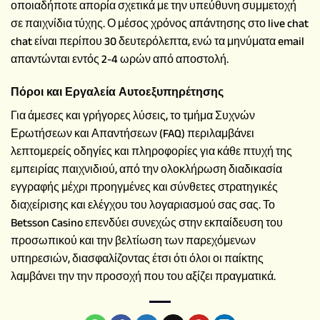
οποιαδήποτε απορία σχετικά με την υπεύθυνη συμμετοχή
σε παιχνίδια τύχης. Ο μέσος χρόνος απάντησης στο live chat
chat είναι περίπου 30 δευτερόλεπτα, ενώ τα μηνύματα email
απαντώνται εντός 2-4 ωρών από αποστολή.
Πόροι και Εργαλεία Αυτοεξυπηρέτησης
Για άμεσες και γρήγορες λύσεις, το τμήμα Συχνών
Ερωτήσεων και Απαντήσεων (FAQ) περιλαμβάνει
λεπτομερείς οδηγίες και πληροφορίες για κάθε πτυχή της
εμπειρίας παιχνιδιού, από την ολοκλήρωση διαδικασία
εγγραφής μέχρι προηγμένες και σύνθετες στρατηγικές
διαχείρισης και ελέγχου του λογαριασμού σας σας. Το
Betsson Casino επενδύει συνεχώς στην εκπαίδευση του
προσωπικού και την βελτίωση των παρεχόμενων
υπηρεσιών, διασφαλίζοντας έτσι ότι όλοι οι παίκτης
λαμβάνει την την προσοχή που του αξίζει πραγματικά.