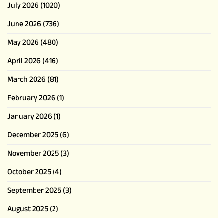
July 2026
(1020)
June 2026
(736)
May 2026
(480)
April 2026
(416)
March 2026
(81)
February 2026
(1)
January 2026
(1)
December 2025
(6)
November 2025
(3)
October 2025
(4)
September 2025
(3)
August 2025
(2)