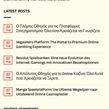
LATEST POSTS
Ο Πλήρης Οδηγός για τις Πλατφόρμες
07
Στοιχηματισμού: Όλα όσα Χρειάζεται να Γνωρίζετε
Aug
VegasHero Platform: The Portal to Premium Online
07
Gambling Experience
Aug
Revolut Spielbanken: Eine neue Evolution des
07
Internet-Gamings mit innovativen Bezahloptionen
Aug
Ο Απόλυτος Οδηγός για το Online Καζίνο: Όλα Αυτά
07
που Χρειάζεται να Ξέρετε
Aug
Manga Speelplatform: Uw Ultieme Wegwijzer naar
07
Uitstekend Online Casinoplezier
Aug