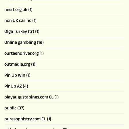
nesrf.org.uk
(1)
non UK casino
(1)
Olga Turkey (tr)
(1)
Online gambling
(19)
ourteendriver.org
(1)
outmedia.org
(1)
Pin Up Win
(1)
PinUp AZ
(4)
playaugustapines.com CL
(1)
public
(37)
puresophistry.com CL
(1)