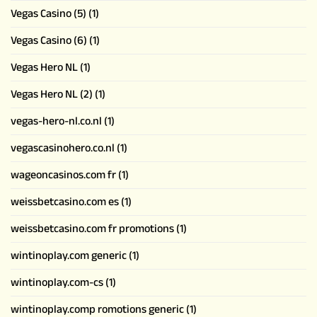
Vegas Casino (5)
(1)
Vegas Casino (6)
(1)
Vegas Hero NL
(1)
Vegas Hero NL (2)
(1)
vegas-hero-nl.co.nl
(1)
vegascasinohero.co.nl
(1)
wageoncasinos.com fr
(1)
weissbetcasino.com es
(1)
weissbetcasino.com fr promotions
(1)
wintinoplay.com generic
(1)
wintinoplay.com-cs
(1)
wintinoplay.comp romotions generic
(1)