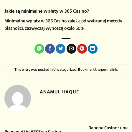
Jakie są minimalne wpłaty w 365 Casino?
Minimalne wpłaty w 365 Casino zależą od wybranej metody
płatności, zazwyczaj wynoszą około 50 zł.
This entry was posted in
Uncategorized
. Bookmark the
permalink
.
ANAMUL HAQUE
Rabona Casino : une
Benvenuti in AFKSpin Casino