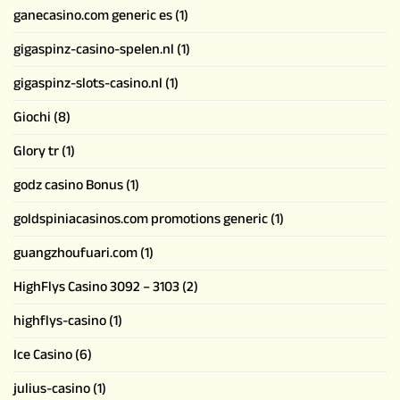
ganecasino.com generic es
(1)
gigaspinz-casino-spelen.nl
(1)
gigaspinz-slots-casino.nl
(1)
Giochi
(8)
Glory tr
(1)
godz casino Bonus
(1)
goldspiniacasinos.com promotions generic
(1)
guangzhoufuari.com
(1)
HighFlys Casino 3092 – 3103
(2)
highflys-casino
(1)
Ice Casino
(6)
julius-casino
(1)