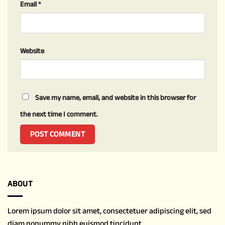
Email
*
Website
Save my name, email, and website in this browser for
the next time I comment.
ABOUT
Lorem ipsum dolor sit amet, consectetuer adipiscing elit, sed
diam nonummy nibh euismod tincidunt.