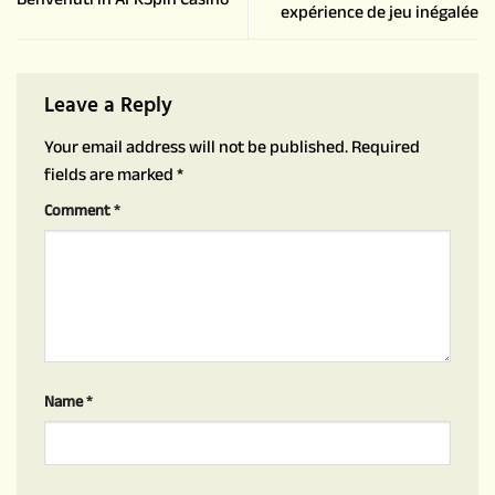
expérience de jeu inégalée
Leave a Reply
Your email address will not be published.
Required
fields are marked
*
Comment
*
Name
*