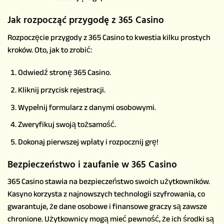
Jak rozpocząć przygodę z 365 Casino
Rozpoczęcie przygody z 365 Casino to kwestia kilku prostych
kroków. Oto, jak to zrobić:
Odwiedź stronę 365 Casino.
Kliknij przycisk rejestracji.
Wypełnij formularz z danymi osobowymi.
Zweryfikuj swoją tożsamość.
Dokonaj pierwszej wpłaty i rozpocznij grę!
Bezpieczeństwo i zaufanie w 365 Casino
365 Casino stawia na bezpieczeństwo swoich użytkowników.
Kasyno korzysta z najnowszych technologii szyfrowania, co
gwarantuje, że dane osobowe i finansowe graczy są zawsze
chronione. Użytkownicy mogą mieć pewność, że ich środki są