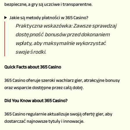
bezpieczne, a gry są uczciwe i transparentne.
Jakie są metody płatności w 365 Casino?
Praktyczna wskazówka: Zawsze sprawdzaj
dostępność bonusów przed dokonaniem
wpłaty, aby maksymalnie wykorzystać
swoje środki.
Quick Facts about 365 Casino
365 Casino oferuje szeroki wachlarz gier, atrakcyjne bonusy
oraz wsparcie dostępne przez całą dobę.
Did You Know about 365 Casino?
365 Casino regularnie aktualizuje swoją ofertę gier, aby
dostarczać najnowsze tytuły i innowacje.