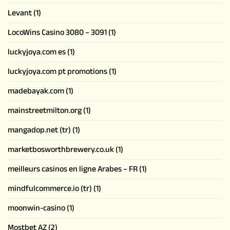
Levant
(1)
LocoWins Casino 3080 – 3091
(1)
luckyjoya.com es
(1)
luckyjoya.com pt promotions
(1)
madebayak.com
(1)
mainstreetmilton.org
(1)
mangadop.net (tr)
(1)
marketbosworthbrewery.co.uk
(1)
meilleurs casinos en ligne Arabes – FR
(1)
mindfulcommerce.io (tr)
(1)
moonwin-casino
(1)
Mostbet AZ
(2)