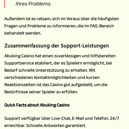
Ihres Problems.
Außerdem ist es ratsam, sich im Voraus über die häufigsten
Fragen und Probleme zu informieren, die im FAQ-Bereich
behandelt werden.
Zusammenfassung der Support-Leistungen
Abuking Casino hat einen zuverlässigen und hilfsbereiten
Supportservice etabliert, der es Spielern ermöglicht, bei
Bedarf schnelle Unterstützung zu erhalten. Mit
verschiedenen Kontaktmöglichkeiten und kurzen
Reaktionszeiten ist das Casino gut aufgestellt, um die
Bedürfnisse seiner Spieler zu erfüllen.
Quick Facts about Abuking Casino
Support verfügbar über Live-Chat, E-Mail und Telefon. 24/7
erreichbar. Schnelle Antworten garantiert.