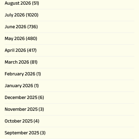
August 2026
(51)
July 2026
(1020)
June 2026
(736)
May 2026
(480)
April 2026
(417)
March 2026
(81)
February 2026
(1)
January 2026
(1)
December 2025
(6)
November 2025
(3)
October 2025
(4)
September 2025
(3)