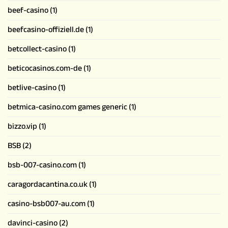
beef-casino
(1)
beefcasino-offiziell.de
(1)
betcollect-casino
(1)
beticocasinos.com-de
(1)
betlive-casino
(1)
betmica-casino.com games generic
(1)
bizzo.vip
(1)
BSB
(2)
bsb-007-casino.com
(1)
caragordacantina.co.uk
(1)
casino-bsb007-au.com
(1)
davinci-casino
(2)