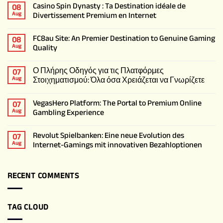
Casino Spin Dynasty : Ta Destination idéale de
08
Divertissement Premium en Internet
Aug
FC8au Site: An Premier Destination to Genuine Gaming
08
Quality
Aug
Ο Πλήρης Οδηγός για τις Πλατφόρμες
07
Στοιχηματισμού: Όλα όσα Χρειάζεται να Γνωρίζετε
Aug
VegasHero Platform: The Portal to Premium Online
07
Gambling Experience
Aug
Revolut Spielbanken: Eine neue Evolution des
07
Internet-Gamings mit innovativen Bezahloptionen
Aug
RECENT COMMENTS
TAG CLOUD