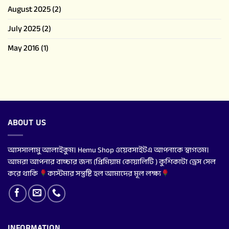
August 2025
(2)
July 2025
(2)
May 2016
(1)
ABOUT US
আসসালামু আলাইকুম। Hemu Shop ওয়েবসাইটএ আপনাকে স্বাগতম।
আমরা আপনার বাচ্চার জন্য (প্রিমিয়াম কোয়ালিটি ) কুশিকাটা ড্রেস সেল
করে থাকি
কাস্টমার সন্তুষ্টি হল আমাদের মূল লক্ষ্য
INFORMATION