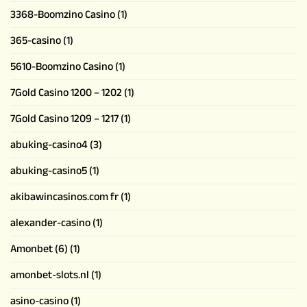
3368-Boomzino Casino
(1)
365-casino
(1)
5610-Boomzino Casino
(1)
7Gold Casino 1200 – 1202
(1)
7Gold Casino 1209 – 1217
(1)
abuking-casino4
(3)
abuking-casino5
(1)
akibawincasinos.com fr
(1)
alexander-casino
(1)
Amonbet (6)
(1)
amonbet-slots.nl
(1)
asino-casino
(1)