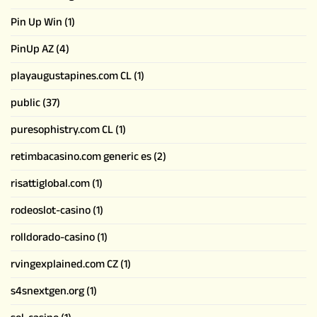
Pin Up Win
(1)
PinUp AZ
(4)
playaugustapines.com CL
(1)
public
(37)
puresophistry.com CL
(1)
retimbacasino.com generic es
(2)
risattiglobal.com
(1)
rodeoslot-casino
(1)
rolldorado-casino
(1)
rvingexplained.com CZ
(1)
s4snextgen.org
(1)