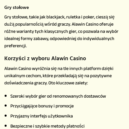
Gry stołowe
Gry stołowe, takie jak blackjack, ruletka i poker, cieszą się
dużą popularnością wśród graczy. Alawin Casino oferuje
różne warianty tych klasycznych gier, co pozwala na wybór
idealnej formy zabawy, odpowiedniej do indywidualnych
preferencji.
Korzyści z wyboru Alawin Casino
Alawin Casino wyróżnia się na tle innych platform dzięki
unikalnym cechom, które przekładają się na pozytywne
doświadczenia graczy. Oto kluczowe zalety:
Szeroki wybór gier od renomowanych dostawców
Przyciągające bonusy i promocje
Przyjazny interfejs użytkownika
Bezpieczne i szybkie metody płatności