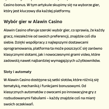
Casino bonus
. W tym artykule skupimy się na wyborze gier,
który jest kluczowy dla każdej platformy.
Wybór gier w Alawin Casino
Alawin Casino oferuje szeroki wybór gier, co sprawia, że każdy
gracz, niezależnie od swoich preferencji, znajdzie coś dla
siebie. Dzięki współpracy z najlepszymi dostawcami
oprogramowania, platforma ta może poszczycić się zarówno
klasycznymi slotami, jak i nowoczesnymi grami video, które
zadowolą nawet najbardziej wymagających użytkowników.
Sloty i automaty
W Alawin Casino dostępne są setki slotów, które różnią się
tematyką, mechaniką i funkcjami bonusowymi. Od
klasycznych automatów z owocami po innowacyjne gry z
rozbudowanymi fabułami – każdy znajdzie coś na miarę
swoich oczekiwań.