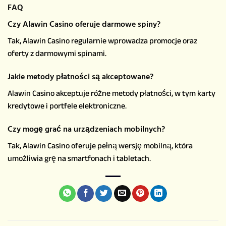
FAQ
Czy Alawin Casino oferuje darmowe spiny?
Tak, Alawin Casino regularnie wprowadza promocje oraz
oferty z darmowymi spinami.
Jakie metody płatności są akceptowane?
Alawin Casino akceptuje różne metody płatności, w tym karty
kredytowe i portfele elektroniczne.
Czy mogę grać na urządzeniach mobilnych?
Tak, Alawin Casino oferuje pełną wersję mobilną, która
umożliwia grę na smartfonach i tabletach.