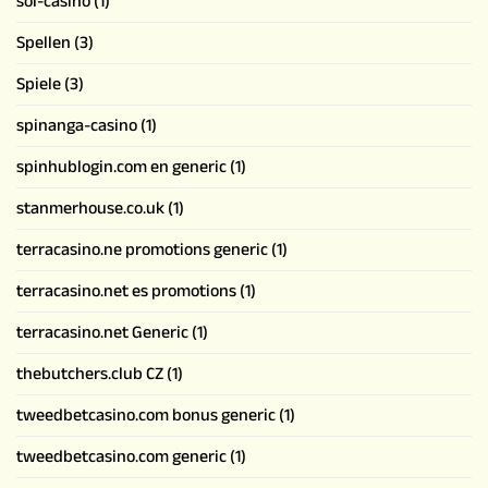
sol-casino
(1)
Spellen
(3)
Spiele
(3)
spinanga-casino
(1)
spinhublogin.com en generic
(1)
stanmerhouse.co.uk
(1)
terracasino.ne promotions generic
(1)
terracasino.net es promotions
(1)
terracasino.net Generic
(1)
thebutchers.club CZ
(1)
tweedbetcasino.com bonus generic
(1)
tweedbetcasino.com generic
(1)