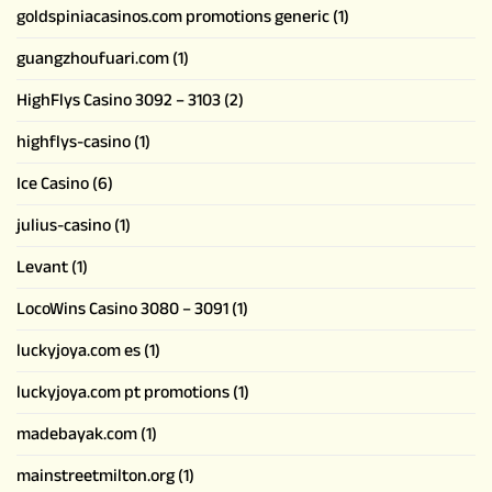
goldspiniacasinos.com promotions generic
(1)
guangzhoufuari.com
(1)
HighFlys Casino 3092 – 3103
(2)
highflys-casino
(1)
Ice Casino
(6)
julius-casino
(1)
Levant
(1)
LocoWins Casino 3080 – 3091
(1)
luckyjoya.com es
(1)
luckyjoya.com pt promotions
(1)
madebayak.com
(1)
mainstreetmilton.org
(1)