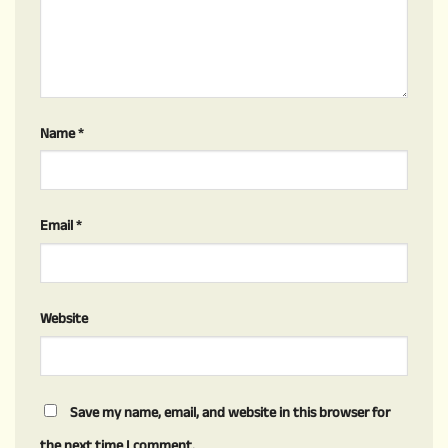
Name
*
Email
*
Website
Save my name, email, and website in this browser for
the next time I comment.