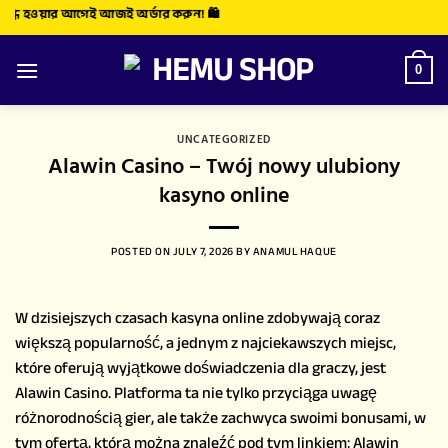
Skip
হওয়ার আগেই আজই অর্ডার করুন! 🛍️
to
content
0
UNCATEGORIZED
Alawin Casino – Twój nowy ulubiony
kasyno online
POSTED ON
JULY 7, 2026
BY
ANAMUL HAQUE
W dzisiejszych czasach kasyna online zdobywają coraz
większą popularność, a jednym z najciekawszych miejsc,
które oferują wyjątkowe doświadczenia dla graczy, jest
Alawin Casino. Platforma ta nie tylko przyciąga uwagę
różnorodnością gier, ale także zachwyca swoimi bonusami, w
tym ofertą, którą można znaleźć pod tym linkiem:
Alawin