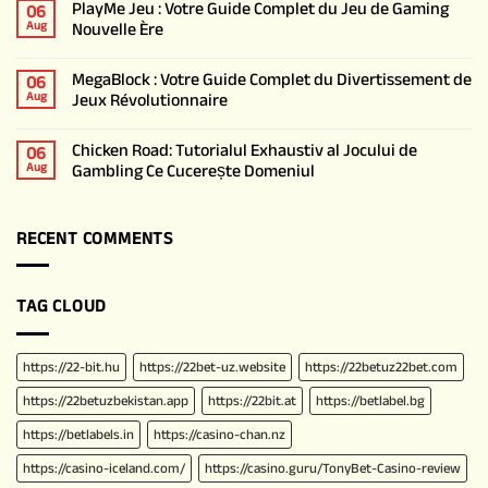
PlayMe Jeu : Votre Guide Complet du Jeu de Gaming
06
Guide
on
Détaillé
PlayMe
Nouvelle Ère
Aug
du
:
Game
Votre
No
de
Guide
Comments
MegaBlock : Votre Guide Complet du Divertissement de
06
Casino
Complet
on
Nouvelle
du
PlayMe
Jeux Révolutionnaire
Aug
Génération
Jeu
Jeu
de
:
No
Casino
Votre
Comments
Chicken Road: Tutorialul Exhaustiv al Jocului de
06
Nouvelle
Guide
on
Vague
Complet
MegaBlock
Gambling Ce Cucerește Domeniul
Aug
du
:
Jeu
Votre
No
de
Guide
Comments
Gaming
Complet
on
RECENT COMMENTS
Nouvelle
du
Chicken
Ère
Divertissement
Road:
de
Tutorialul
Jeux
Exhaustiv
Révolutionnaire
al
TAG CLOUD
Jocului
de
Gambling
Ce
Cucerește
https://22-bit.hu
https://22bet-uz.website
https://22betuz22bet.com
Domeniul
https://22betuzbekistan.app
https://22bit.at
https://betlabel.bg
https://betlabels.in
https://casino-chan.nz
https://casino-iceland.com/
https://casino.guru/TonyBet-Casino-review