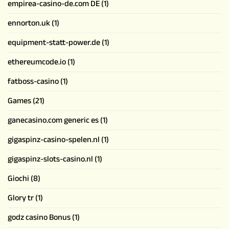
empirea-casino-de.com DE
(1)
ennorton.uk
(1)
equipment-statt-power.de
(1)
ethereumcode.io
(1)
fatboss-casino
(1)
Games
(21)
ganecasino.com generic es
(1)
gigaspinz-casino-spelen.nl
(1)
gigaspinz-slots-casino.nl
(1)
Giochi
(8)
Glory tr
(1)
godz casino Bonus
(1)