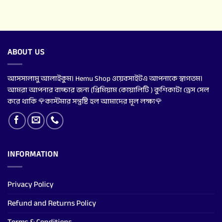
ABOUT US
আসসালামু আলাইকুম। Hemu Shop ওয়েবসাইটএ আপনাকে স্বাগতম।
আমরা আপনার বাচ্চার জন্য (প্রিমিয়াম কোয়ালিটি ) কুশিকাটা ড্রেস সেল
করে থাকি 🌹কাস্টমার সন্তুষ্টি হল আমাদের মূল লক্ষ্য🌹
INFORMATION
Privacy Policy
Refund and Returns Policy
Terms & Conditions