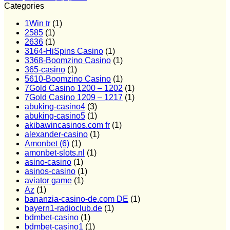
Categories
Sta
Dominando
1Win tr
(1)
il
2585
(1)
Bel
2636
(1)
Paese
3164-HiSpins Casino
(1)
3368-Boomzino Casino
(1)
365-casino
(1)
5610-Boomzino Casino
(1)
7Gold Casino 1200 – 1202
(1)
7Gold Casino 1209 – 1217
(1)
abuking-casino4
(3)
abuking-casino5
(1)
akibawincasinos.com fr
(1)
alexander-casino
(1)
Amonbet (6)
(1)
amonbet-slots.nl
(1)
asino-casino
(1)
asinos-casino
(1)
aviator game
(1)
Az
(1)
bananzia-casino-de.com DE
(1)
bayern1-radioclub.de
(1)
bdmbet-casino
(1)
bdmbet-casino1
(1)