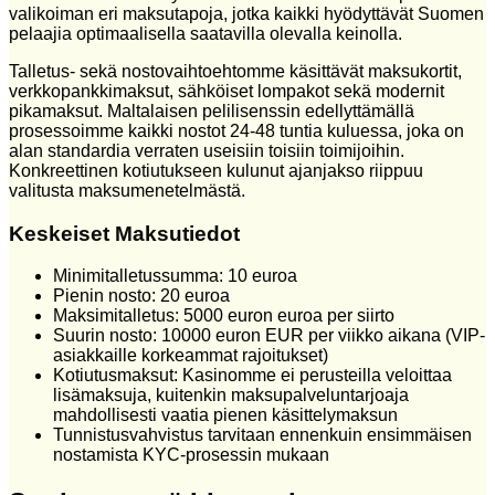
valikoiman eri maksutapoja, jotka kaikki hyödyttävät Suomen
pelaajia optimaalisella saatavilla olevalla keinolla.
Talletus- sekä nostovaihtoehtomme käsittävät maksukortit,
verkkopankkimaksut, sähköiset lompakot sekä modernit
pikamaksut. Maltalaisen pelilisenssin edellyttämällä
prosessoimme kaikki nostot 24-48 tuntia kuluessa, joka on
alan standardia verraten useisiin toisiin toimijoihin.
Konkreettinen kotiutukseen kulunut ajanjakso riippuu
valitusta maksumenetelmästä.
Keskeiset Maksutiedot
Minimitalletussumma: 10 euroa
Pienin nosto: 20 euroa
Maksimitalletus: 5000 euron euroa per siirto
Suurin nosto: 10000 euron EUR per viikko aikana (VIP-
asiakkaille korkeammat rajoitukset)
Kotiutusmaksut: Kasinomme ei perusteilla veloittaa
lisämaksuja, kuitenkin maksupalveluntarjoaja
mahdollisesti vaatia pienen käsittelymaksun
Tunnistusvahvistus tarvitaan ennenkuin ensimmäisen
nostamista KYC-prosessin mukaan