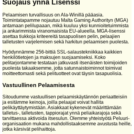
Suojaus ynnä Lisenssi
Pelaamisen turvallisuus on Ala-Winillä pääasia.
Toimintatapamme nojautuu Malta Gaming Authorityn (MGA)
antamaan pelilupaaan, mikä kuuluu yksi kunnioitetuimmista
ja ankarimmista viranomaisista EU-alueella. MGA-lisenssi
asettaa tiukkoja kriteereitä tasapuolisen pelin, pelaajien
talletusten varjelemisen sekä harkitun pelaamisen puolesta.
Hyödynnämme 256-bittiä SSL-salaustekniikkaa kaikkien
henkilötietojen ja maksujen suojaamiseksi. Koko
pelitarjontamme testataan jatkuvasti itsenäisten toimijoiden
puolesta takaaksemme, jotta satunnaistoiminnot toimivat
moitteettomasti sekä pelituotteet ovat täysin tasapuolisia.
Vastuullinen Pelaamisesta
Sitoudumme vastuullisen pelaamiskäytännön periaatteisiin
ja esitämme keinoja, joilla pelaajat voivat hallita
pelikäyttäytymistään. Asiakkaat kykenevät määrittämään
talletus-, talletusten, tappiorajat ynnä peliaikarajoja sekä
tarvittaessa aktivoida itsesulun. Olemme yhteistyötä Peluuri-
organisaation mukana mahdollistaaksemme avustusta heille,
jotka kärsivät pelihaittoja.