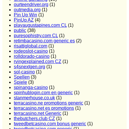
ourteendriver.org
(1)
outmedia.org
(1)
Pin Up Win
(1)
PinUp AZ
(4)
playaugustapines.com CL
(1)
public
(38)
puresophistry.com CL
(1)
retimbacasino.com generic es
(2)
risattiglobal.com
(1)
rodeoslot-casino
(1)
rolldorado-casino
(1)
rvingexplained.com CZ
(1)
s4snextgen.org
(1)
sol-casino
(1)
Spellen
(3)
Spiele
(3)
spinanga-casino
(1)
spinhublogin.com en generic
(1)
stanmerhouse.co.uk
(1)
terracasino.ne promotions generic
(1)
terracasino.net es promotions
(1)
terracasino.net Generic
(1)
thebutchers.club CZ
(1)
tweedbetcasino.com bonus generic
(1)
tweedbetcasino.com generic
(1)