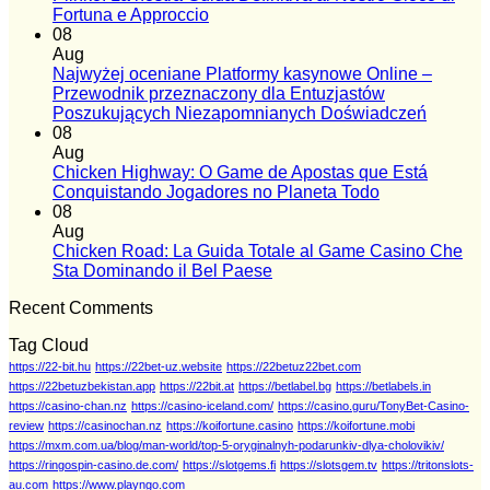
No
e
Fortuna e Approccio
Comments
F
08
on
w
Aug
Plinko:
a
Najwyżej oceniane Platformy kasynowe Online –
La
s
Przewodnik przeznaczony dla Entuzjastów
nostra
No
d
Poszukujących Niezapomnianych Doświadczeń
Guida
Commen
a
08
Definitiva
on
M
Aug
al
Najwyże
L
Chicken Highway: O Game de Apostas que Está
Nostro
ocenian
No
C
Conquistando Jogadores no Planeta Todo
Gioco
Platform
Comments
U
08
di
on
kasyno
Aug
Fortuna
Chicken
Online
Chicken Road: La Guida Totale al Game Casino Che
e
Highway:
–
No
Sta Dominando il Bel Paese
Approccio
O
Przewod
Comments
Recent Comments
on
Game
przezna
Chicken
de
dla
Tag Cloud
Road:
Apostas
Entuzja
La
que
Poszuku
https://22-bit.hu
https://22bet-uz.website
https://22betuz22bet.com
Guida
Está
Niezap
https://22betuzbekistan.app
https://22bit.at
https://betlabel.bg
https://betlabels.in
Totale
Conquistando
Doświa
https://casino-chan.nz
https://casino-iceland.com/
https://casino.guru/TonyBet-Casino-
al
Jogadores
review
https://casinochan.nz
https://koifortune.casino
https://koifortune.mobi
Game
no
https://mxm.com.ua/blog/man-world/top-5-oryginalnyh-podarunkiv-dlya-cholovikiv/
Casino
Planeta
https://ringospin-casino.de.com/
https://slotgems.fi
https://slotsgem.tv
https://tritonslots-
Che
Todo
au.com
https://www.playngo.com