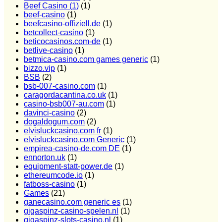
Beef Casino (1)
(1)
beef-casino
(1)
beefcasino-offiziell.de
(1)
betcollect-casino
(1)
beticocasinos.com-de
(1)
betlive-casino
(1)
betmica-casino.com games generic
(1)
bizzo.vip
(1)
BSB
(2)
bsb-007-casino.com
(1)
caragordacantina.co.uk
(1)
casino-bsb007-au.com
(1)
davinci-casino
(2)
dogaldogum.com
(2)
elvisluckcasino.com fr
(1)
elvisluckcasino.com Generic
(1)
empirea-casino-de.com DE
(1)
ennorton.uk
(1)
equipment-statt-power.de
(1)
ethereumcode.io
(1)
fatboss-casino
(1)
Games
(21)
ganecasino.com generic es
(1)
gigaspinz-casino-spelen.nl
(1)
gigaspinz-slots-casino.nl
(1)