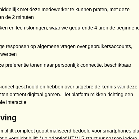
iddellijk met deze medewerker te kunnen praten, met deze
en de 2 minuten
aken en tech storingen, waar we gedurende 4 uren de beginnen
ige responsen op algemene vragen over gebruikersaccounts,
erwerpen
e preferentie tonen naar persoonlijk connectie, beschikbaar
sioneel geschoold en hebben over uitgebreide kennis van deze
ten omtrent digitaal gamen. Het platform mikken richting een
le interactie.
ving
m blijft compleet geoptimaliseerd bedoeld voor smartphones pl
atie verplicht blijft. Via adaptief HTML5-structuur passen iedere