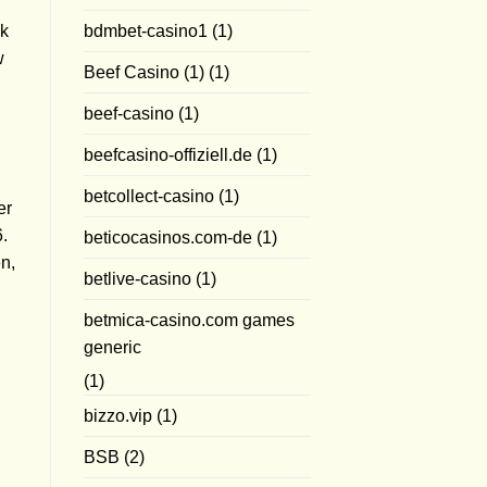
jk
bdmbet-casino1
(1)
w
Beef Casino (1)
(1)
beef-casino
(1)
beefcasino-offiziell.de
(1)
betcollect-casino
(1)
er
.
beticocasinos.com-de
(1)
n,
betlive-casino
(1)
betmica-casino.com games
generic
(1)
bizzo.vip
(1)
BSB
(2)