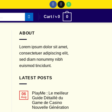
0
Cart /
৳
0
ABOUT
Lorem ipsum dolor sit amet,
consectetuer adipiscing elit,
sed diam nonummy nibh
euismod tincidunt.
LATEST POSTS
PlayMe : Le meilleur
06
Aug
Guide Détaillé du
Game de Casino
Nouvelle Génération