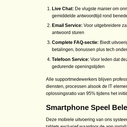
Live Chat:
De vlugste manier om onm
gemiddelde antwoordtijd rond bened
Email Service:
Voor uitgebreidere z
antwoord sturen
Complete FAQ-sectie:
Biedt uitvoer
betalingen, bonussen plus tech ond
Telefoon Service:
Voor leden dat dez
gedurende openingstijden
Alle supportmedewerkers blijven profes
diensten, processen alsook de IT elemen
oplossingsratio van 95% tijdens het initië
Smartphone Speel Bele
Deze mobiele uitvoering van ons systee
tablets exclusief waardoor de app install