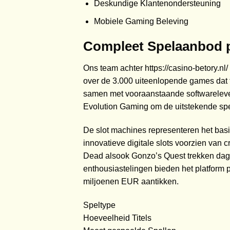
Deskundige Klantenondersteuning
Mobiele Gaming Beleving
Compleet Spelaanbod p
Ons team achter
https://casino-betory.nl/
over de 3.000 uiteenlopende games dat 
samen met vooraanstaande softwareleve
Evolution Gaming om de uitstekende spe
De slot machines representeren het basis
innovatieve digitale slots voorzien van c
Dead alsook Gonzo’s Quest trekken dage
enthousiastelingen bieden het platform
miljoenen EUR aantikken.
Speltype
Hoeveelheid Titels