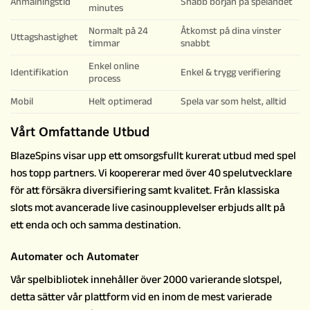
Anmälningstid
Snabb början på spelandet
minutes
Normalt på 24
Åtkomst på dina vinster
Uttagshastighet
timmar
snabbt
Enkel online
Identifikation
Enkel & trygg verifiering
process
Mobil
Helt optimerad
Spela var som helst, alltid
Vårt Omfattande Utbud
BlazeSpins visar upp ett omsorgsfullt kurerat utbud med spel
hos topp partners. Vi koopererar med över 40 spelutvecklare
för att försäkra diversifiering samt kvalitet. Från klassiska
slots mot avancerade live casinoupplevelser erbjuds allt på
ett enda och och samma destination.
Automater och Automater
Vår spelbibliotek innehåller över 2000 varierande slotspel,
detta sätter vår plattform vid en inom de mest varierade