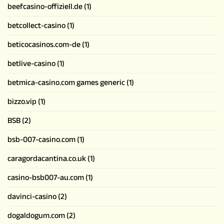
beefcasino-offiziell.de
(1)
betcollect-casino
(1)
beticocasinos.com-de
(1)
betlive-casino
(1)
betmica-casino.com games generic
(1)
bizzo.vip
(1)
BSB
(2)
bsb-007-casino.com
(1)
caragordacantina.co.uk
(1)
casino-bsb007-au.com
(1)
davinci-casino
(2)
dogaldogum.com
(2)