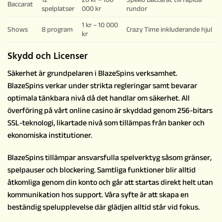
Baccarat
spelplatser
000 kr
rundor
1 kr – 10 000
Shows
8 program
Crazy Time inkluderande hjul
kr
Skydd och Licenser
Säkerhet är grundpelaren i BlazeSpins verksamhet.
BlazeSpins verkar under strikta regleringar samt bevarar
optimala tänkbara nivå då det handlar om säkerhet. All
överföring på vårt online casino är skyddad genom 256-bitars
SSL-teknologi, likartade nivå som tillämpas från banker och
ekonomiska institutioner.
BlazeSpins tillämpar ansvarsfulla spelverktyg såsom gränser,
spelpauser och blockering. Samtliga funktioner blir alltid
åtkomliga genom din konto och går att startas direkt helt utan
kommunikation hos support. Våra syfte är att skapa en
beständig spelupplevelse där glädjen alltid står vid fokus.