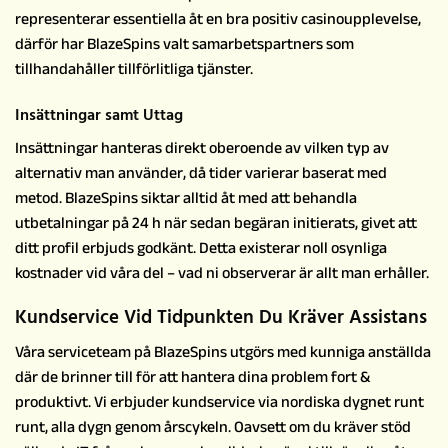
representerar essentiella åt en bra positiv casinoupplevelse,
därför har BlazeSpins valt samarbetspartners som
tillhandahåller tillförlitliga tjänster.
Insättningar samt Uttag
Insättningar hanteras direkt oberoende av vilken typ av
alternativ man använder, då tider varierar baserat med
metod. BlazeSpins siktar alltid åt med att behandla
utbetalningar på 24 h när sedan begäran initierats, givet att
ditt profil erbjuds godkänt. Detta existerar noll osynliga
kostnader vid våra del – vad ni observerar är allt man erhåller.
Kundservice Vid Tidpunkten Du Kräver Assistans
Våra serviceteam på BlazeSpins utgörs med kunniga anställda
där de brinner till för att hantera dina problem fort &
produktivt. Vi erbjuder kundservice via nordiska dygnet runt
runt, alla dygn genom årscykeln. Oavsett om du kräver stöd