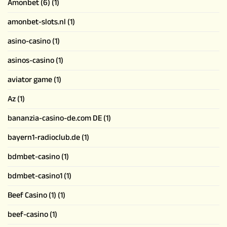
Amonbet (6)
(1)
amonbet-slots.nl
(1)
asino-casino
(1)
asinos-casino
(1)
aviator game
(1)
Az
(1)
bananzia-casino-de.com DE
(1)
bayern1-radioclub.de
(1)
bdmbet-casino
(1)
bdmbet-casino1
(1)
Beef Casino (1)
(1)
beef-casino
(1)