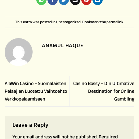
This entry was posted in
Uncategorized
. Bookmark the
permalink
.
ANAMUL HAQUE
AlaWin Casino – Suomalaisten
Casino Bossy – Din Ultimative
Pelaajien Luotettu Vaihtoehto
Destination for Online
Verkkopelaamiseen
Gambling
Leave a Reply
Your email address will not be published.
Required