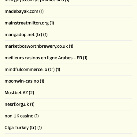
madebayak.com
(1)
mainstreetmilton.org
(1)
mangadop.net (tr)
(1)
marketbosworthbrewery.co.uk
(1)
meilleurs casinos en ligne Arabes – FR
(1)
mindfulcommerce.io (tr)
(1)
moonwin-casino
(1)
Mostbet AZ
(2)
nesrf.org.uk
(1)
non UK casino
(1)
Olga Turkey (tr)
(1)