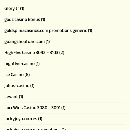
Glory tr
(1)
godz casino Bonus
(1)
goldspiniacasinos.com promotions generic
(1)
guangzhoufuari.com
(1)
HighFlys Casino 3092 – 3103
(2)
highflys-casino
(1)
Ice Casino
(6)
julius-casino
(1)
Levant
(1)
LocoWins Casino 3080 – 3091
(1)
luckyjoya.com es
(1)
luckyjoya.com pt promotions
(1)