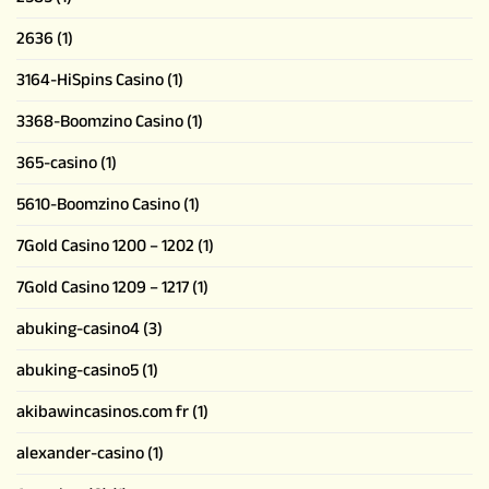
2636
(1)
3164-HiSpins Casino
(1)
3368-Boomzino Casino
(1)
365-casino
(1)
5610-Boomzino Casino
(1)
7Gold Casino 1200 – 1202
(1)
7Gold Casino 1209 – 1217
(1)
abuking-casino4
(3)
abuking-casino5
(1)
akibawincasinos.com fr
(1)
alexander-casino
(1)