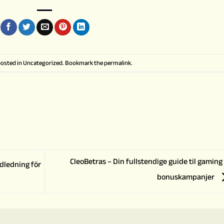
posted in
Uncategorized
. Bookmark the
permalink
.
CleoBetras – Din fullstendige guide til gaming
dledning för
bonuskampanjer