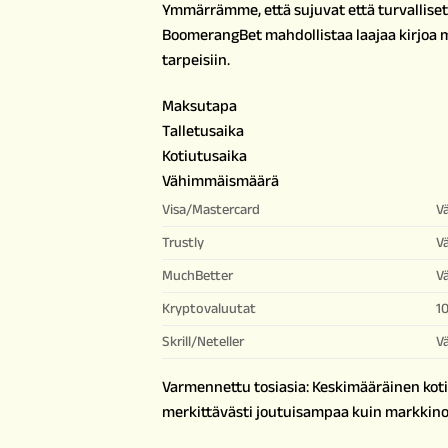
Ymmärrämme, että sujuvat että turvalliset 
BoomerangBet mahdollistaa laajaa kirjoa 
tarpeisiin.
Maksutapa
Talletusaika
Kotiutusaika
Vähimmäismäärä
Visa/Mastercard
V
Trustly
V
MuchBetter
V
Kryptovaluutat
1
Skrill/Neteller
V
Varmennettu tosiasia: Keskimääräinen kotiu
merkittävästi joutuisampaa kuin markkinoi