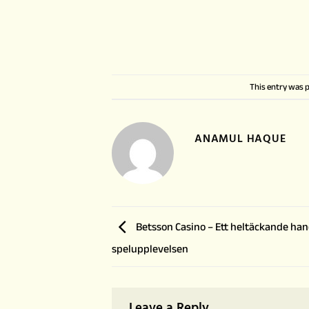
This entry was 
ANAMUL HAQUE
Betsson Casino – Ett heltäckande han
spelupplevelsen
Leave a Reply