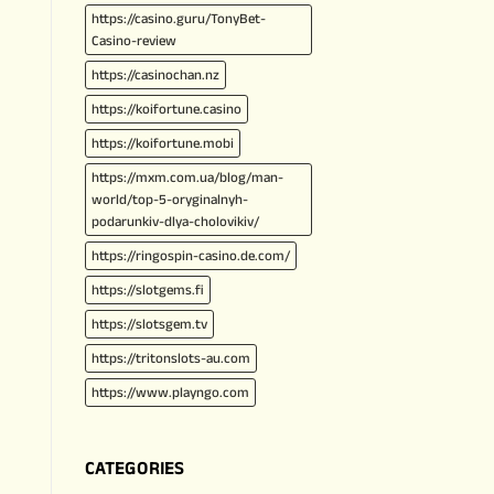
https://casino.guru/TonyBet-
Casino-review
https://casinochan.nz
https://koifortune.casino
https://koifortune.mobi
https://mxm.com.ua/blog/man-
world/top-5-oryginalnyh-
podarunkiv-dlya-cholovikiv/
https://ringospin-casino.de.com/
https://slotgems.fi
https://slotsgem.tv
https://tritonslots-au.com
https://www.playngo.com
CATEGORIES