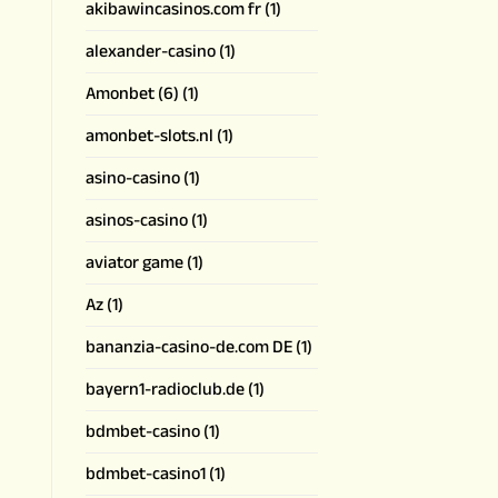
akibawincasinos.com fr
(1)
alexander-casino
(1)
Amonbet (6)
(1)
amonbet-slots.nl
(1)
asino-casino
(1)
asinos-casino
(1)
aviator game
(1)
Az
(1)
bananzia-casino-de.com DE
(1)
bayern1-radioclub.de
(1)
bdmbet-casino
(1)
bdmbet-casino1
(1)