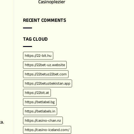
Casinoplezier
RECENT COMMENTS
TAG CLOUD
https://22-bit.hu
https://22bet-uz.website
https://22betuz22bet.com
https://22betuzbekistan.app
https://22bit.at
https://betlabel.bg
https://betlabels.in
https://casino-chan.nz
a.
https://casino-iceland.com/