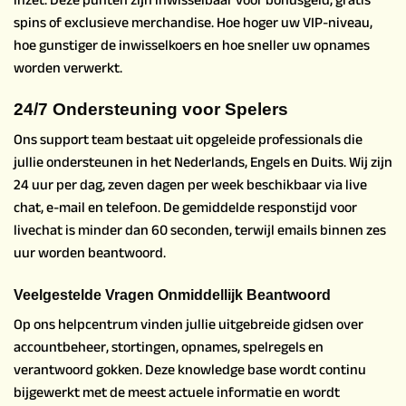
spins of exclusieve merchandise. Hoe hoger uw VIP-niveau,
hoe gunstiger de inwisselkoers en hoe sneller uw opnames
worden verwerkt.
24/7 Ondersteuning voor Spelers
Ons support team bestaat uit opgeleide professionals die
jullie ondersteunen in het Nederlands, Engels en Duits. Wij zijn
24 uur per dag, zeven dagen per week beschikbaar via live
chat, e-mail en telefoon. De gemiddelde responstijd voor
livechat is minder dan 60 seconden, terwijl emails binnen zes
uur worden beantwoord.
Veelgestelde Vragen Onmiddellijk Beantwoord
Op ons helpcentrum vinden jullie uitgebreide gidsen over
accountbeheer, stortingen, opnames, spelregels en
verantwoord gokken. Deze knowledge base wordt continu
bijgewerkt met de meest actuele informatie en wordt