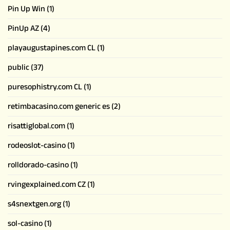
Pin Up Win
(1)
PinUp AZ
(4)
playaugustapines.com CL
(1)
public
(37)
puresophistry.com CL
(1)
retimbacasino.com generic es
(2)
risattiglobal.com
(1)
rodeoslot-casino
(1)
rolldorado-casino
(1)
rvingexplained.com CZ
(1)
s4snextgen.org
(1)
sol-casino
(1)