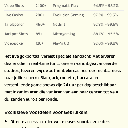
Video Slots
2.100+
Pragmatic Play
94.5% – 98.2%
Live Casino
280+
Evolution Gaming
97.3% – 99.5%
Tafelspellen
450+
NetEnt
97.8% – 99.6%
Jackpot Slots
85+
Microgaming
88.0% – 95.5%
Videopoker
120+
Play’n GO
97.0% – 99.8%
Het live gokportaal vereist speciale aandacht. Met ervaren
dealers die in real-time functioneren vanuit geavanceerde
studio’s, leveren wij de authentieke casinosfeer rechtstreeks
naar jullie scherm. Blackjack, roulette, baccarat en
verschillende game shows zijn 24 uur per dag beschikbaar
met inzetlimieten die variëren van een paar centen tot vele
duizenden euro’s per ronde.
Exclusieve Voordelen voor Gebruikers
Directe access tot nieuwe releases voordat ze elders