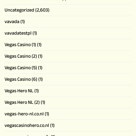
Uncategorized
(2,603)
vavada
(1)
vavadatestpl
(1)
Vegas Casino (1)
(1)
Vegas Casino (2)
(1)
Vegas Casino (5)
(1)
Vegas Casino (6)
(1)
Vegas Hero NL
(1)
Vegas Hero NL (2)
(1)
vegas-hero-nl.co.nl
(1)
vegascasinohero.co.nl
(1)