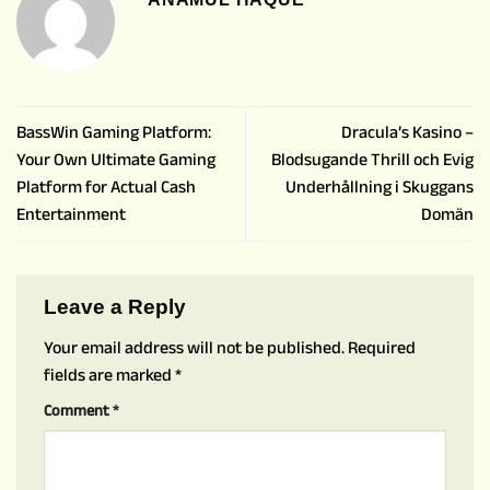
BassWin Gaming Platform:
Dracula’s Kasino –
Your Own Ultimate Gaming
Blodsugande Thrill och Evig
Platform for Actual Cash
Underhållning i Skuggans
Entertainment
Domän
Leave a Reply
Your email address will not be published.
Required
fields are marked
*
Comment
*