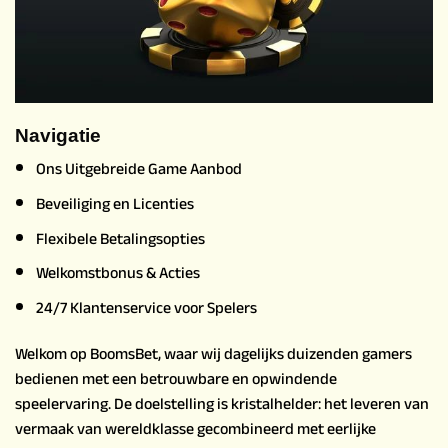
Navigatie
Ons Uitgebreide Game Aanbod
Beveiliging en Licenties
Flexibele Betalingsopties
Welkomstbonus & Acties
24/7 Klantenservice voor Spelers
Welkom op
BoomsBet
, waar wij dagelijks duizenden gamers
bedienen met een betrouwbare en opwindende
speelervaring. De doelstelling is kristalhelder: het leveren van
vermaak van wereldklasse gecombineerd met eerlijke