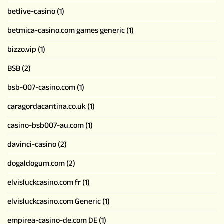
betlive-casino
(1)
betmica-casino.com games generic
(1)
bizzo.vip
(1)
BSB
(2)
bsb-007-casino.com
(1)
caragordacantina.co.uk
(1)
casino-bsb007-au.com
(1)
davinci-casino
(2)
dogaldogum.com
(2)
elvisluckcasino.com fr
(1)
elvisluckcasino.com Generic
(1)
empirea-casino-de.com DE
(1)