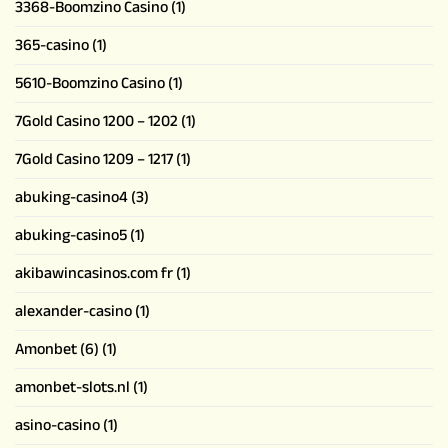
3368-Boomzino Casino
(1)
365-casino
(1)
5610-Boomzino Casino
(1)
7Gold Casino 1200 – 1202
(1)
7Gold Casino 1209 – 1217
(1)
abuking-casino4
(3)
abuking-casino5
(1)
akibawincasinos.com fr
(1)
alexander-casino
(1)
Amonbet (6)
(1)
amonbet-slots.nl
(1)
asino-casino
(1)