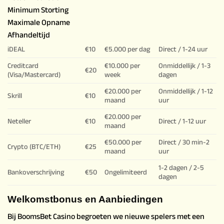
Minimum Storting
Maximale Opname
Afhandeltijd
iDEAL
€10
€5.000 per dag
Direct / 1-24 uur
Creditcard
€10.000 per
Onmiddellijk / 1-3
€20
(Visa/Mastercard)
week
dagen
€20.000 per
Onmiddellijk / 1-12
Skrill
€10
maand
uur
€20.000 per
Neteller
€10
Direct / 1-12 uur
maand
€50.000 per
Direct / 30 min-2
Crypto (BTC/ETH)
€25
maand
uur
1-2 dagen / 2-5
Bankoverschrijving
€50
Ongelimiteerd
dagen
Welkomstbonus en Aanbiedingen
Bij BoomsBet Casino begroeten we nieuwe spelers met een