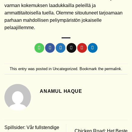
varman kokemuksen laadukkailla peleillä ja
ammattitaitoisella tuella. Olemme sitoutuneet tarjoamaan
parhaan mahdollisen peliympäristön jokaiselle
pelaajillemme.
This entry was posted in
Uncategorized
. Bookmark the
permalink
.
ANAMUL HAQUE
Spillsider: Vår fullstendige
Chicken Road: Het Beste