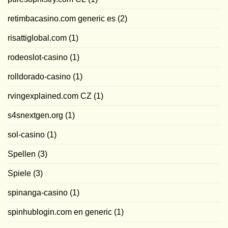
retimbacasino.com generic es
(2)
risattiglobal.com
(1)
rodeoslot-casino
(1)
rolldorado-casino
(1)
rvingexplained.com CZ
(1)
s4snextgen.org
(1)
sol-casino
(1)
Spellen
(3)
Spiele
(3)
spinanga-casino
(1)
spinhublogin.com en generic
(1)