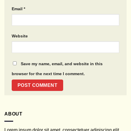
Email
*
Website
Save my name, email, and website in this
browser for the next time I comment.
ABOUT
Lorem ipsum dolor sit amet, consectetuer adipiscing elit,