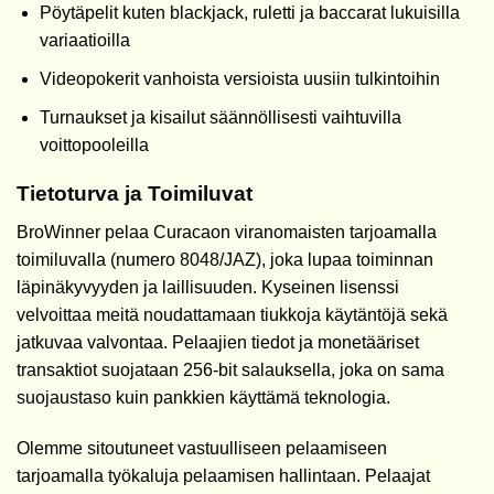
Pöytäpelit kuten blackjack, ruletti ja baccarat lukuisilla
variaatioilla
Videopokerit vanhoista versioista uusiin tulkintoihin
Turnaukset ja kisailut säännöllisesti vaihtuvilla
voittopooleilla
Tietoturva ja Toimiluvat
BroWinner pelaa Curacaon viranomaisten tarjoamalla
toimiluvalla (numero 8048/JAZ), joka lupaa toiminnan
läpinäkyvyyden ja laillisuuden. Kyseinen lisenssi
velvoittaa meitä noudattamaan tiukkoja käytäntöjä sekä
jatkuvaa valvontaa. Pelaajien tiedot ja monetääriset
transaktiot suojataan 256-bit salauksella, joka on sama
suojaustaso kuin pankkien käyttämä teknologia.
Olemme sitoutuneet vastuulliseen pelaamiseen
tarjoamalla työkaluja pelaamisen hallintaan. Pelaajat