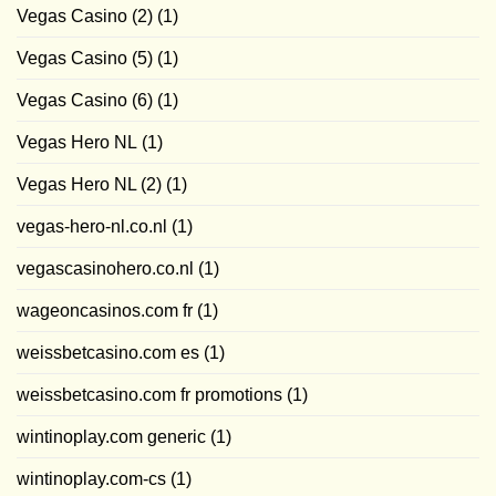
Vegas Casino (2)
(1)
Vegas Casino (5)
(1)
Vegas Casino (6)
(1)
Vegas Hero NL
(1)
Vegas Hero NL (2)
(1)
vegas-hero-nl.co.nl
(1)
vegascasinohero.co.nl
(1)
wageoncasinos.com fr
(1)
weissbetcasino.com es
(1)
weissbetcasino.com fr promotions
(1)
wintinoplay.com generic
(1)
wintinoplay.com-cs
(1)