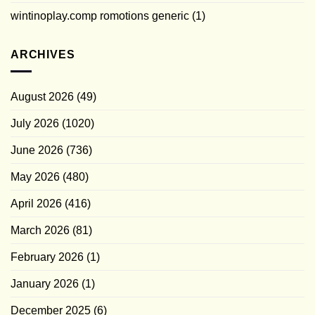
wintinoplay.comp romotions generic
(1)
ARCHIVES
August 2026
(49)
July 2026
(1020)
June 2026
(736)
May 2026
(480)
April 2026
(416)
March 2026
(81)
February 2026
(1)
January 2026
(1)
December 2025
(6)