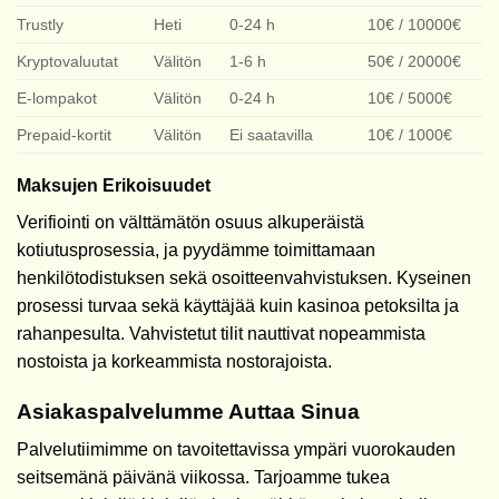
Trustly
Heti
0-24 h
10€ / 10000€
Kryptovaluutat
Välitön
1-6 h
50€ / 20000€
E-lompakot
Välitön
0-24 h
10€ / 5000€
Prepaid-kortit
Välitön
Ei saatavilla
10€ / 1000€
Maksujen Erikoisuudet
Verifiointi on välttämätön osuus alkuperäistä
kotiutusprosessia, ja pyydämme toimittamaan
henkilötodistuksen sekä osoitteenvahvistuksen. Kyseinen
prosessi turvaa sekä käyttäjää kuin kasinoa petoksilta ja
rahanpesulta. Vahvistetut tilit nauttivat nopeammista
nostoista ja korkeammista nostorajoista.
Asiakaspalvelumme Auttaa Sinua
Palvelutiimimme on tavoitettavissa ympäri vuorokauden
seitsemänä päivänä viikossa. Tarjoamme tukea