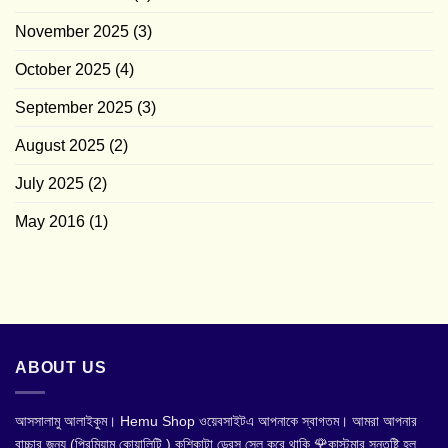
November 2025
(3)
October 2025
(4)
September 2025
(3)
August 2025
(2)
July 2025
(2)
May 2016
(1)
ABOUT US
আসসালামু আলাইকুম। Hemu Shop ওয়েবসাইটএ আপনাকে স্বাগতম। আমরা আপনার
বাচ্চার জন্য (প্রিমিয়াম কোয়ালিটি ) কুশিকাটা ড্রেস সেল করে থাকি 🌹কাস্টমার সন্তুষ্টি হল