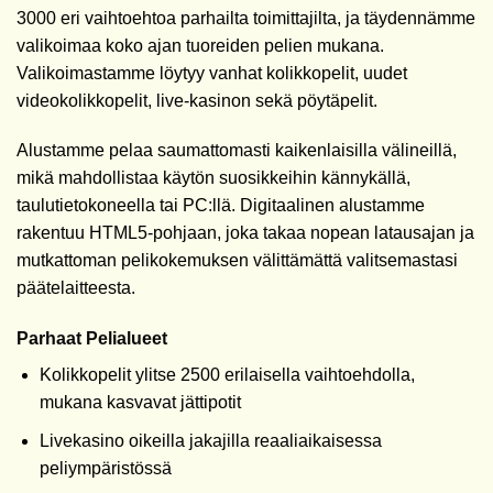
3000 eri vaihtoehtoa parhailta toimittajilta, ja täydennämme
valikoimaa koko ajan tuoreiden pelien mukana.
Valikoimastamme löytyy vanhat kolikkopelit, uudet
videokolikkopelit, live-kasinon sekä pöytäpelit.
Alustamme pelaa saumattomasti kaikenlaisilla välineillä,
mikä mahdollistaa käytön suosikkeihin kännykällä,
taulutietokoneella tai PC:llä. Digitaalinen alustamme
rakentuu HTML5-pohjaan, joka takaa nopean latausajan ja
mutkattoman pelikokemuksen välittämättä valitsemastasi
päätelaitteesta.
Parhaat Pelialueet
Kolikkopelit ylitse 2500 erilaisella vaihtoehdolla,
mukana kasvavat jättipotit
Livekasino oikeilla jakajilla reaaliaikaisessa
peliympäristössä