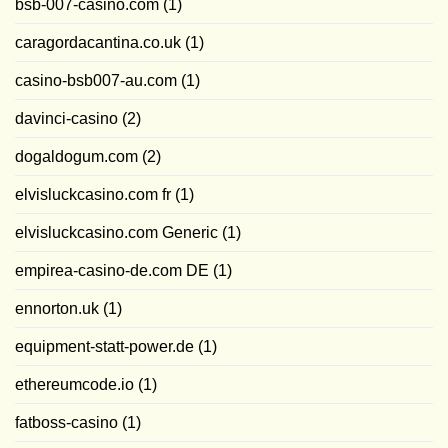
bsb-007-casino.com
(1)
caragordacantina.co.uk
(1)
casino-bsb007-au.com
(1)
davinci-casino
(2)
dogaldogum.com
(2)
elvisluckcasino.com fr
(1)
elvisluckcasino.com Generic
(1)
empirea-casino-de.com DE
(1)
ennorton.uk
(1)
equipment-statt-power.de
(1)
ethereumcode.io
(1)
fatboss-casino
(1)