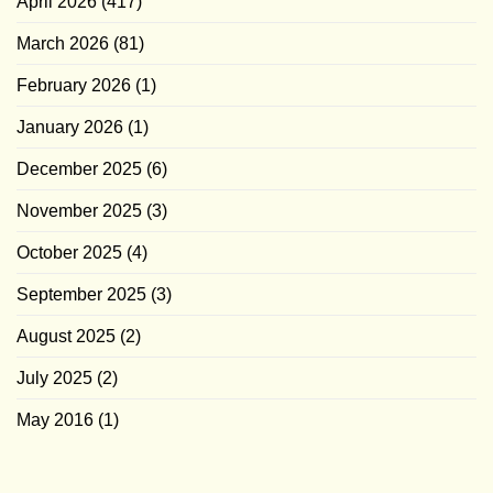
April 2026
(417)
March 2026
(81)
February 2026
(1)
January 2026
(1)
December 2025
(6)
November 2025
(3)
October 2025
(4)
September 2025
(3)
August 2025
(2)
July 2025
(2)
May 2016
(1)