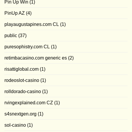
Pin Up Win
(1)
PinUp AZ
(4)
playaugustapines.com CL
(1)
public
(37)
puresophistry.com CL
(1)
retimbacasino.com generic es
(2)
risattiglobal.com
(1)
rodeoslot-casino
(1)
rolldorado-casino
(1)
rvingexplained.com CZ
(1)
s4snextgen.org
(1)
sol-casino
(1)