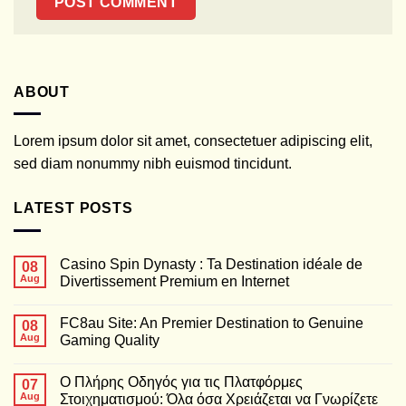
ABOUT
Lorem ipsum dolor sit amet, consectetuer adipiscing elit,
sed diam nonummy nibh euismod tincidunt.
LATEST POSTS
Casino Spin Dynasty : Ta Destination idéale de
08
Aug
Divertissement Premium en Internet
FC8au Site: An Premier Destination to Genuine
08
Aug
Gaming Quality
Ο Πλήρης Οδηγός για τις Πλατφόρμες
07
Aug
Στοιχηματισμού: Όλα όσα Χρειάζεται να Γνωρίζετε