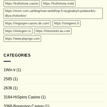
https://koifortune.casino
https://koifortune.mobi
https://mxm.com.ua/blog/man-world/top-5-oryginalnyh-podarunkiv-
dlya-cholovikiv/
https://ringospin-casino.de.com/
https://slotgems.fi
https://slotsgem.tv
https://tritonslots-au.com
https://www.playngo.com
CATEGORIES
1Win tr
(1)
2585
(1)
2636
(1)
3164-HiSpins Casino
(1)
3368-Boomzino Casino
(1)