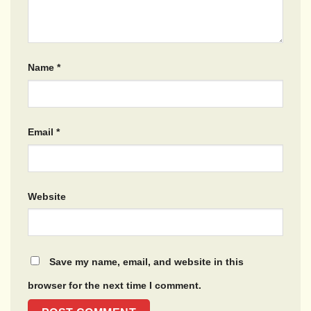
Name
*
Email
*
Website
Save my name, email, and website in this
browser for the next time I comment.