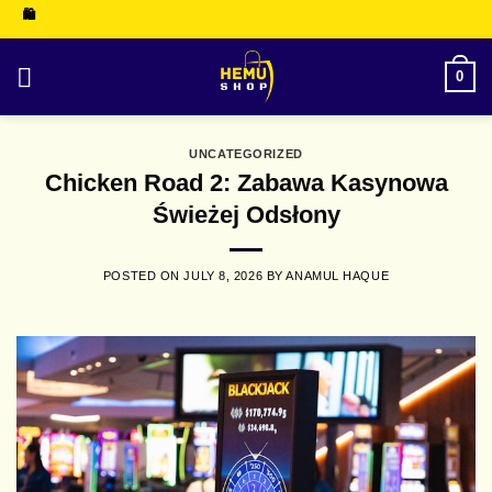
"এত কম দাম
0
UNCATEGORIZED
Chicken Road 2: Zabawa Kasynowa
Świeżej Odsłony
POSTED ON
JULY 8, 2026
BY
ANAMUL HAQUE