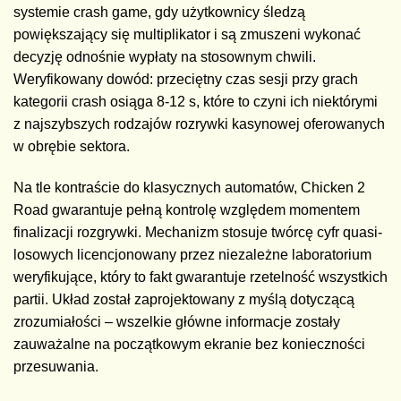
systemie crash game, gdy użytkownicy śledzą
powiększający się multiplikator i są zmuszeni wykonać
decyzję odnośnie wypłaty na stosownym chwili.
Weryfikowany dowód: przeciętny czas sesji przy grach
kategorii crash osiąga 8-12 s, które to czyni ich niektórymi
z najszybszych rodzajów rozrywki kasynowej oferowanych
w obrębie sektora.
Na tle kontraście do klasycznych automatów,
Chicken 2
Road
gwarantuje pełną kontrolę względem momentem
finalizacji rozgrywki. Mechanizm stosuje twórcę cyfr quasi-
losowych licencjonowany przez niezależne laboratorium
weryfikujące, który to fakt gwarantuje rzetelność wszystkich
partii. Układ został zaprojektowany z myślą dotyczącą
zrozumiałości – wszelkie główne informacje zostały
zauważalne na początkowym ekranie bez konieczności
przesuwania.