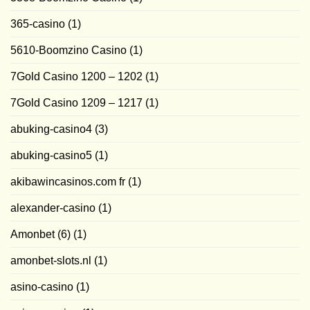
365-casino
(1)
5610-Boomzino Casino
(1)
7Gold Casino 1200 – 1202
(1)
7Gold Casino 1209 – 1217
(1)
abuking-casino4
(3)
abuking-casino5
(1)
akibawincasinos.com fr
(1)
alexander-casino
(1)
Amonbet (6)
(1)
amonbet-slots.nl
(1)
asino-casino
(1)