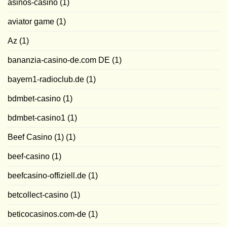
asinos-casino
(1)
aviator game
(1)
Az
(1)
bananzia-casino-de.com DE
(1)
bayern1-radioclub.de
(1)
bdmbet-casino
(1)
bdmbet-casino1
(1)
Beef Casino (1)
(1)
beef-casino
(1)
beefcasino-offiziell.de
(1)
betcollect-casino
(1)
beticocasinos.com-de
(1)