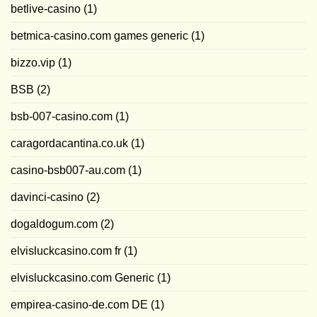
betlive-casino
(1)
betmica-casino.com games generic
(1)
bizzo.vip
(1)
BSB
(2)
bsb-007-casino.com
(1)
caragordacantina.co.uk
(1)
casino-bsb007-au.com
(1)
davinci-casino
(2)
dogaldogum.com
(2)
elvisluckcasino.com fr
(1)
elvisluckcasino.com Generic
(1)
empirea-casino-de.com DE
(1)