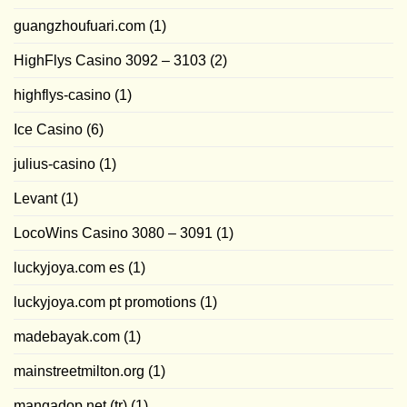
guangzhoufuari.com
(1)
HighFlys Casino 3092 – 3103
(2)
highflys-casino
(1)
Ice Casino
(6)
julius-casino
(1)
Levant
(1)
LocoWins Casino 3080 – 3091
(1)
luckyjoya.com es
(1)
luckyjoya.com pt promotions
(1)
madebayak.com
(1)
mainstreetmilton.org
(1)
mangadop.net (tr)
(1)