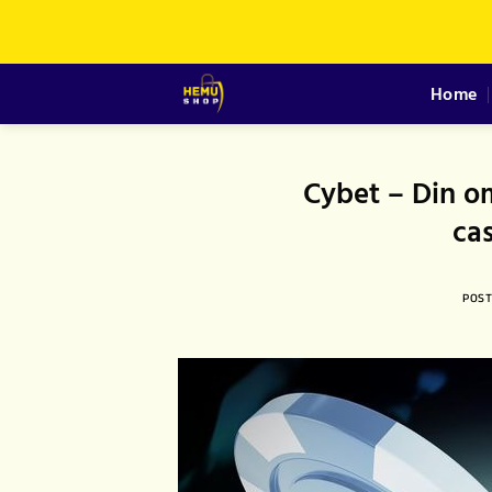
Home
Cybet – Din om
ca
POS