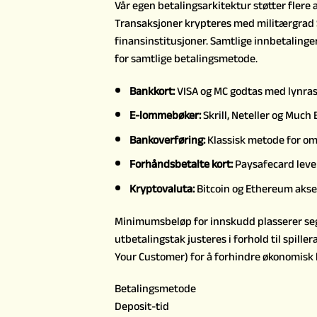
Vår egen betalingsarkitektur støtter flere
Transaksjoner krypteres med militærgrad 
finansinstitusjoner. Samtlige innbetalinge
for samtlige betalingsmetode.
Bankkort:
VISA og MC godtas med lynras
E-lommebøker:
Skrill, Neteller og Much B
Bankoverføring:
Klassisk metode for om
Forhåndsbetalte kort:
Paysafecard lever
Kryptovaluta:
Bitcoin og Ethereum akse
Minimumsbeløp for innskudd plasserer seg 
utbetalingstak justeres i forhold til spille
Your Customer) for å forhindre økonomisk 
Betalingsmetode
Deposit-tid