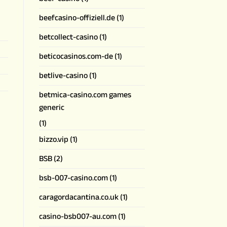
beefcasino-offiziell.de
(1)
betcollect-casino
(1)
beticocasinos.com-de
(1)
betlive-casino
(1)
betmica-casino.com games
generic
(1)
d
bizzo.vip
(1)
BSB
(2)
bsb-007-casino.com
(1)
caragordacantina.co.uk
(1)
casino-bsb007-au.com
(1)