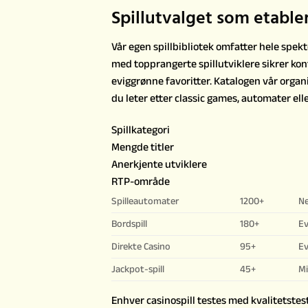
Spillutvalget som etable
Vår egen spillbibliotek omfatter hele spe
med topprangerte spillutviklere sikrer kont
eviggrønne favoritter. Katalogen vår organi
du leter etter classic games, automater ell
Spillkategori
Mengde titler
Anerkjente utviklere
RTP-område
Spilleautomater
1200+
Ne
Bordspill
180+
Ev
Direkte Casino
95+
Ev
Jackpot-spill
45+
Mi
Enhver casinospill testes med kvalitetstest