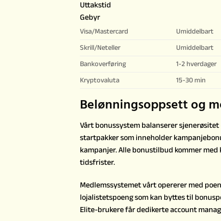
Uttakstid
Gebyr
Visa/Mastercard
Umiddelbart
Skrill/Neteller
Umiddelbart
Bankoverføring
1-2 hverdager
Kryptovaluta
15-30 min
Belønningsoppsett og 
Vårt bonussystem balanserer sjenerøsite
startpakker som inneholder kampanjebonuse
kampanjer. Alle bonustilbud kommer med kla
tidsfrister.
Medlemssystemet vårt opererer med poengb
lojalistetspoeng som kan byttes til bonuspen
Elite-brukere får dedikerte account manag