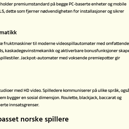
kk holder premiumstandard på begge PC-baserte enheter og mobile
L5, dette som fjerner nødvendigheten for installasjoner og sikrer
ematikk
ke fruktmaskiner til moderne videospillautomater med omfattende
ds, kaskadegevinstmekanikk og aktiverbare bonusfunksjoner skap
pillestiler. Jackpot-automater med voksende premiepotter gir
studioer med HD video. Spilledere kommuniserer på ulike språk, ogs
m bygger en sosial dimensjon. Roulette, blackjack, baccarat og
erte innsatsgrenser.
asset norske spillere