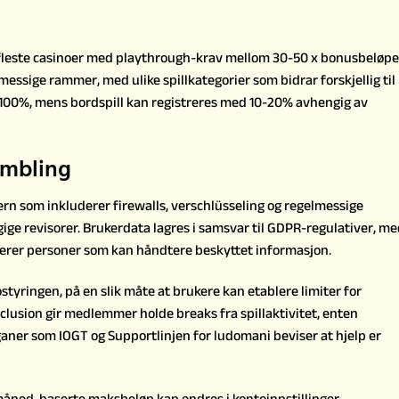
 fleste casinoer med playthrough-krav mellom 30-50 x bonusbeløpet
essige rammer, med ulike spillkategorier som bidrar forskjellig til
100%, mens bordspill kan registreres med 10-20% avhengig av
ambling
rn som inkluderer firewalls, verschlüsseling og regelmessige
ge revisorer. Brukerdata lagres i samsvar til GDPR-regulativer, m
lerer personer som kan håndtere beskyttet informasjon.
ostyringen, på en slik måte at brukere kan etablere limiter for
xclusion gir medlemmer holde breaks fra spillaktivitet, enten
ganer som IOGT og Supportlinjen for ludomani beviser at hjelp er