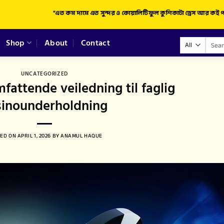
"এত কম দামে এত সুন্দর ও কোয়ালিটিফুল কুশিকাটা ড্রেস আর কই পাবেন!
শুধুম
Shop
About
Contact
UNCATEGORIZED
fattende veiledning til faglig
sinounderholdning
TED ON
APRIL 1, 2026
BY
ANAMUL HAQUE