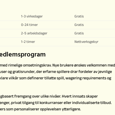
1-3 virkedager
Gratis
0-24 timer
Gratis
2-5 arbeidsdager
Gratis
1-2 timer
Nettverksgebyr
medlemsprogram
t med rimelige omsetningskrav. Nye brukere ønskes velkommen me
r og gratisrunder, der erfarne spillere drar fordeler av jevnlige
re vilkår som definerer tillatte spill, wagering requirements og
asert fremgang over ulike nivåer. Hvert innsats skaper
ger, privat tilgang til konkurranser eller individualiserte tilbud.
ers som personaliserer opplevelsen ytterligere.