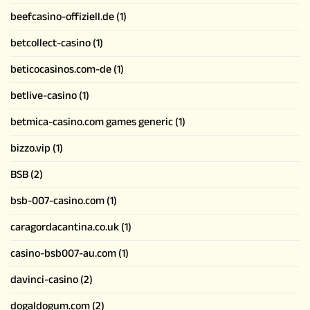
beefcasino-offiziell.de
(1)
betcollect-casino
(1)
beticocasinos.com-de
(1)
betlive-casino
(1)
betmica-casino.com games generic
(1)
bizzo.vip
(1)
BSB
(2)
bsb-007-casino.com
(1)
caragordacantina.co.uk
(1)
casino-bsb007-au.com
(1)
davinci-casino
(2)
dogaldogum.com
(2)