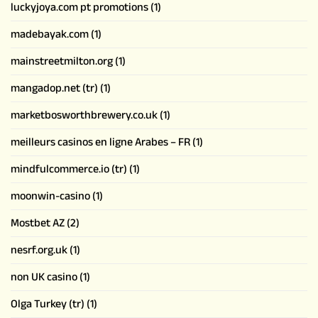
luckyjoya.com pt promotions
(1)
madebayak.com
(1)
mainstreetmilton.org
(1)
mangadop.net (tr)
(1)
marketbosworthbrewery.co.uk
(1)
meilleurs casinos en ligne Arabes – FR
(1)
mindfulcommerce.io (tr)
(1)
moonwin-casino
(1)
Mostbet AZ
(2)
nesrf.org.uk
(1)
non UK casino
(1)
Olga Turkey (tr)
(1)