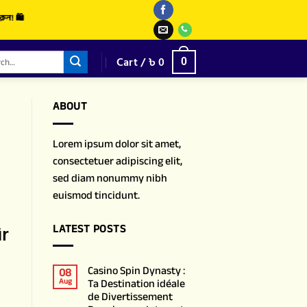
Cart /
৳
0
0
ABOUT
Lorem ipsum dolor sit amet,
consectetuer adipiscing elit,
sed diam nonummy nibh
euismod tincidunt.
LATEST POSTS
ür
Casino Spin Dynasty :
08
Ta Destination idéale
Aug
de Divertissement