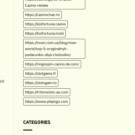
Casino-review
https://casinochan.nz
https://koifortune.casino
https://koifortune.mobi
https://mxm.com.ua/blog/man-
world/top-5-oryginalnyh-
podarunkiv-dlya-cholovikiv/
https://ringospin-casino.de.com/
https://slotgems.fi
eit
https://slotsgem.tv
https://tritonslots-au.com
https://www.playngo.com
CATEGORIES