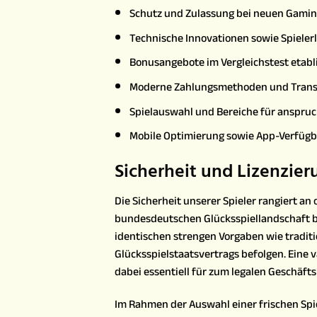
Schutz und Zulassung bei neuen Gami
Technische Innovationen sowie Spieler
Bonusangebote im Vergleichstest etabl
Moderne Zahlungsmethoden und Trans
Spielauswahl und Bereiche für anspruch
Mobile Optimierung sowie App-Verfügb
Sicherheit und Lizenzie
Die Sicherheit unserer Spieler rangiert an
bundesdeutschen Glücksspiellandschaft b
identischen strengen Vorgaben wie tradit
Glücksspielstaatsvertrags befolgen. Eine
dabei essentiell für zum legalen Geschäfts
Im Rahmen der Auswahl einer frischen Spiel