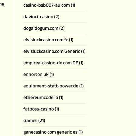
ng
casino-bsb007-au.com
(1)
davinci-casino
(2)
dogaldogum.com
(2)
elvisluckcasino.com fr
(1)
elvisluckcasino.com Generic
(1)
empirea-casino-de.com DE
(1)
ennorton.uk
(1)
equipment-statt-power.de
(1)
ethereumcode.io
(1)
fatboss-casino
(1)
Games
(21)
ganecasino.com generic es
(1)