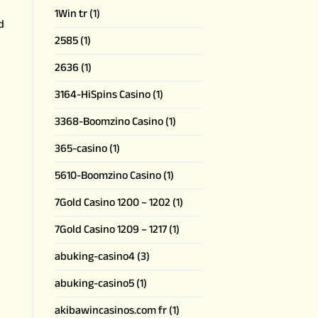
1Win tr
(1)
d
2585
(1)
2636
(1)
3164-HiSpins Casino
(1)
3368-Boomzino Casino
(1)
365-casino
(1)
5610-Boomzino Casino
(1)
7Gold Casino 1200 – 1202
(1)
7Gold Casino 1209 – 1217
(1)
abuking-casino4
(3)
abuking-casino5
(1)
akibawincasinos.com fr
(1)