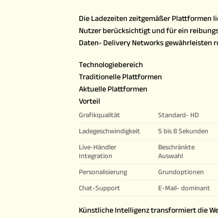
Die Ladezeiten zeitgemäßer Plattformen li
Nutzer berücksichtigt und für ein reibung
Daten- Delivery Networks gewährleisten
Technologiebereich
Traditionelle Plattformen
Aktuelle Plattformen
Vorteil
Grafikqualität
Standard- HD
Ladegeschwindigkeit
5 bis 8 Sekunden
Live-Händler
Beschränkte
Integration
Auswahl
Personalisierung
Grundoptionen
Chat-Support
E-Mail- dominant
Künstliche Intelligenz transformiert die W