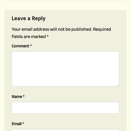
Leave a Reply
Your email address will not be published.
Required
fields are marked
*
Comment
*
Name
*
Email
*