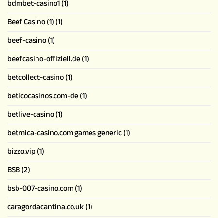
bdmbet-casino1
(1)
Beef Casino (1)
(1)
beef-casino
(1)
beefcasino-offiziell.de
(1)
betcollect-casino
(1)
beticocasinos.com-de
(1)
betlive-casino
(1)
betmica-casino.com games generic
(1)
bizzo.vip
(1)
BSB
(2)
bsb-007-casino.com
(1)
caragordacantina.co.uk
(1)