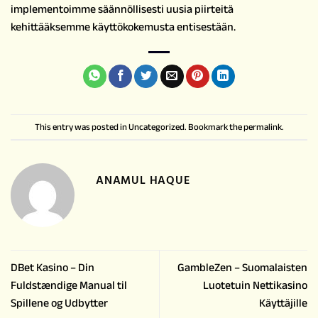
implementoimme säännöllisesti uusia piirteitä
kehittääksemme käyttökokemusta entisestään.
This entry was posted in
Uncategorized
. Bookmark the
permalink
.
ANAMUL HAQUE
DBet Kasino – Din
GambleZen – Suomalaisten
Fuldstændige Manual til
Luotetuin Nettikasino
Spillene og Udbytter
Käyttäjille