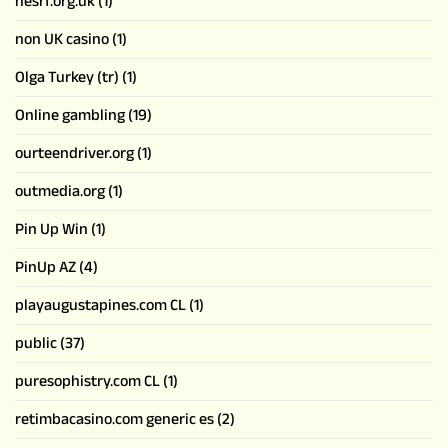
nesrf.org.uk
(1)
non UK casino
(1)
Olga Turkey (tr)
(1)
Online gambling
(19)
ourteendriver.org
(1)
outmedia.org
(1)
Pin Up Win
(1)
PinUp AZ
(4)
playaugustapines.com CL
(1)
public
(37)
puresophistry.com CL
(1)
retimbacasino.com generic es
(2)