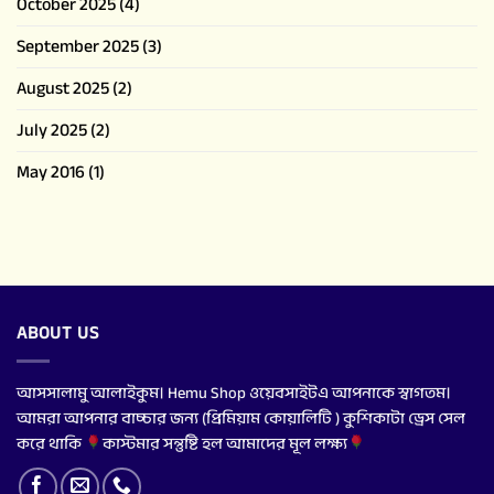
October 2025
(4)
September 2025
(3)
August 2025
(2)
July 2025
(2)
May 2016
(1)
ABOUT US
আসসালামু আলাইকুম। Hemu Shop ওয়েবসাইটএ আপনাকে স্বাগতম।
আমরা আপনার বাচ্চার জন্য (প্রিমিয়াম কোয়ালিটি ) কুশিকাটা ড্রেস সেল
করে থাকি
কাস্টমার সন্তুষ্টি হল আমাদের মূল লক্ষ্য