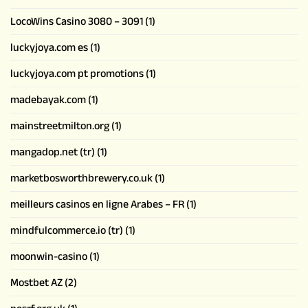
LocoWins Casino 3080 – 3091
(1)
luckyjoya.com es
(1)
luckyjoya.com pt promotions
(1)
madebayak.com
(1)
mainstreetmilton.org
(1)
mangadop.net (tr)
(1)
marketbosworthbrewery.co.uk
(1)
meilleurs casinos en ligne Arabes – FR
(1)
mindfulcommerce.io (tr)
(1)
moonwin-casino
(1)
Mostbet AZ
(2)