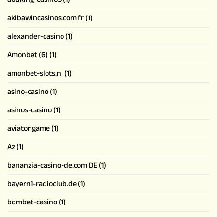
akibawincasinos.com fr
(1)
alexander-casino
(1)
Amonbet (6)
(1)
amonbet-slots.nl
(1)
asino-casino
(1)
asinos-casino
(1)
aviator game
(1)
Az
(1)
bananzia-casino-de.com DE
(1)
bayern1-radioclub.de
(1)
bdmbet-casino
(1)