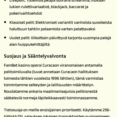
Livepelit: Todellisia jakajia suorana streamina, mukaan
lukien rulettivariaatiot, blackjack, baccarat ja
pokerivaihtoehdot
Klassiset pelit: Elektroniset variantit vanhoista suosikeista
haluttuun tahtiin pelaamista varten pelattavaksi
Uudet pelit: Viikoittain päivittyvä tarjonta uusimpia pelejä
alan huippukehittäjiltä
Suojaus ja Sääntelyvalvonta
FamBet kasino operoi Curacaon viranomaisen antamalla
pelitoimiluvalla (luvat annetaan Curacaon hallituksen
toimesta lähtien vuodesta 1996 lähtien), tämä varmistaa
toimintamme selkeyden ja laillisuuden määrittelyn.
Noudatamme ankaria maailmanlaajuisia pelibisnestä
sääteleviä normeja läpileikkaavasti toiminnassamme.
Tietosuoja on meille ensisijainen prioriteetti. Käytämme 256-
bittistä SSL salauksen jokaisen transaktioiden suojaamiseen,