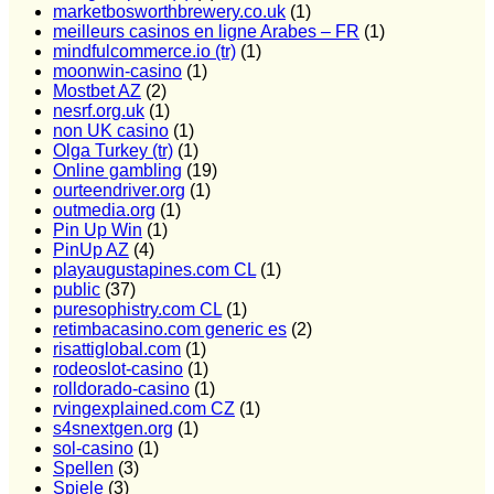
marketbosworthbrewery.co.uk
(1)
meilleurs casinos en ligne Arabes – FR
(1)
mindfulcommerce.io (tr)
(1)
moonwin-casino
(1)
Mostbet AZ
(2)
nesrf.org.uk
(1)
non UK casino
(1)
Olga Turkey (tr)
(1)
Online gambling
(19)
ourteendriver.org
(1)
outmedia.org
(1)
Pin Up Win
(1)
PinUp AZ
(4)
playaugustapines.com CL
(1)
public
(37)
puresophistry.com CL
(1)
retimbacasino.com generic es
(2)
risattiglobal.com
(1)
rodeoslot-casino
(1)
rolldorado-casino
(1)
rvingexplained.com CZ
(1)
s4snextgen.org
(1)
sol-casino
(1)
Spellen
(3)
Spiele
(3)