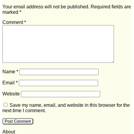
Your email address will not be published.
Required fields are
marked
*
Comment
*
Name
*
Email
*
Website
Save my name, email, and website in this browser for the
next time I comment.
About