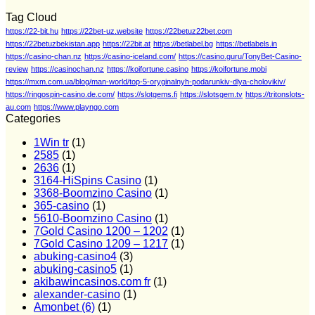
Din
–
Tag Cloud
Ultimativa
Sinu
Manual
oma
https://22-bit.hu
https://22bet-uz.website
https://22betuz22bet.com
mot
Luot
https://22betuzbekistan.app
https://22bit.at
https://betlabel.bg
https://betlabels.in
Spännande
Partn
https://casino-chan.nz
https://casino-iceland.com/
https://casino.guru/TonyBet-Casino-
Spel
Peli
review
https://casinochan.nz
https://koifortune.casino
https://koifortune.mobi
&
pari
https://mxm.com.ua/blog/man-world/top-5-oryginalnyh-podarunkiv-dlya-cholovikiv/
Frikostiga
https://ringospin-casino.de.com/
https://slotgems.fi
https://slotsgem.tv
https://tritonslots-
Bonuserbjudanden
au.com
https://www.playngo.com
Categories
1Win tr
(1)
2585
(1)
2636
(1)
3164-HiSpins Casino
(1)
3368-Boomzino Casino
(1)
365-casino
(1)
5610-Boomzino Casino
(1)
7Gold Casino 1200 – 1202
(1)
7Gold Casino 1209 – 1217
(1)
abuking-casino4
(3)
abuking-casino5
(1)
akibawincasinos.com fr
(1)
alexander-casino
(1)
Amonbet (6)
(1)