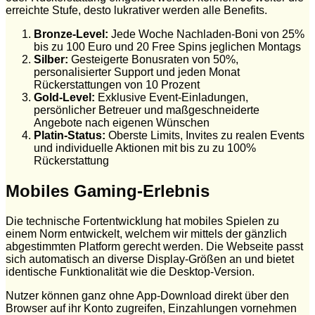
erreichte Stufe, desto lukrativer werden alle Benefits.
Bronze-Level:
Jede Woche Nachladen-Boni von 25%
bis zu 100 Euro und 20 Free Spins jeglichen Montags
Silber:
Gesteigerte Bonusraten von 50%,
personalisierter Support und jeden Monat
Rückerstattungen von 10 Prozent
Gold-Level:
Exklusive Event-Einladungen,
persönlicher Betreuer und maßgeschneiderte
Angebote nach eigenen Wünschen
Platin-Status:
Oberste Limits, Invites zu realen Events
und individuelle Aktionen mit bis zu zu 100%
Rückerstattung
Mobiles Gaming-Erlebnis
Die technische Fortentwicklung hat mobiles Spielen zu
einem Norm entwickelt, welchem wir mittels der gänzlich
abgestimmten Platform gerecht werden. Die Webseite passt
sich automatisch an diverse Display-Größen an und bietet
identische Funktionalität wie die Desktop-Version.
Nutzer können ganz ohne App-Download direkt über den
Browser auf ihr Konto zugreifen, Einzahlungen vornehmen