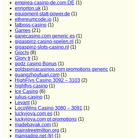
empirea-casino-de.com DE
(1)
ennorton.uk
(1)
equipment-statt-power.de
(1)
ethereumcode.io
(1)
fatboss-casino
(1)
Games
(21)
ganecasino.com generic es
(1)
gigaspinz-casino-spelen.nl
(1)
gigaspinz-slots-casino.nl
(1)
Giochi
(8)
Glory tr
(1)
godz casino Bonus
(1)
goldspiniacasinos.com promotions generic
(1)
guangzhoufuari.com
(1)
HighFlys Casino 3092 – 3103
(2)
highflys-casino
(1)
Ice Casino
(6)
julius-casino
(1)
Levant
(1)
LocoWins Casino 3080 – 3091
(1)
luckyjoya.com es
(1)
luckyjoya.com pt promotions
(1)
madebayak.com
(1)
mainstreetmilton.org
(1)
mangadop.net (tr)
(1)