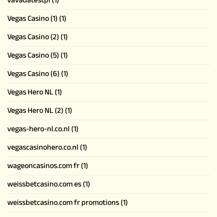
vavadatestpl
(1)
Vegas Casino (1)
(1)
Vegas Casino (2)
(1)
Vegas Casino (5)
(1)
Vegas Casino (6)
(1)
Vegas Hero NL
(1)
Vegas Hero NL (2)
(1)
vegas-hero-nl.co.nl
(1)
vegascasinohero.co.nl
(1)
wageoncasinos.com fr
(1)
weissbetcasino.com es
(1)
weissbetcasino.com fr promotions
(1)