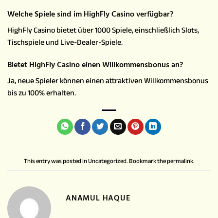
Welche Spiele sind im HighFly Casino verfügbar?
HighFly Casino bietet über 1000 Spiele, einschließlich Slots,
Tischspiele und Live-Dealer-Spiele.
Bietet HighFly Casino einen Willkommensbonus an?
Ja, neue Spieler können einen attraktiven Willkommensbonus
bis zu 100% erhalten.
This entry was posted in
Uncategorized
. Bookmark the
permalink
.
ANAMUL HAQUE