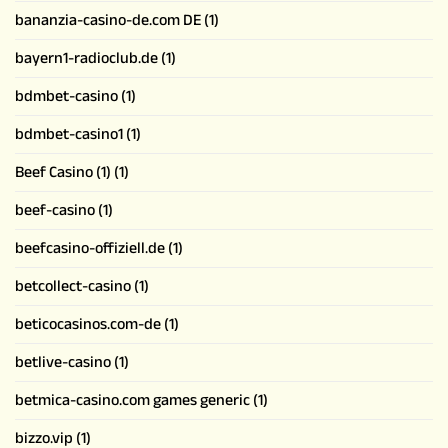
bananzia-casino-de.com DE
(1)
bayern1-radioclub.de
(1)
bdmbet-casino
(1)
bdmbet-casino1
(1)
Beef Casino (1)
(1)
beef-casino
(1)
beefcasino-offiziell.de
(1)
betcollect-casino
(1)
beticocasinos.com-de
(1)
betlive-casino
(1)
betmica-casino.com games generic
(1)
bizzo.vip
(1)