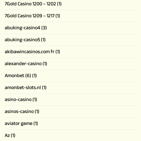
7Gold Casino 1200 – 1202
(1)
7Gold Casino 1209 – 1217
(1)
abuking-casino4
(3)
abuking-casino5
(1)
akibawincasinos.com fr
(1)
alexander-casino
(1)
Amonbet (6)
(1)
amonbet-slots.nl
(1)
asino-casino
(1)
asinos-casino
(1)
aviator game
(1)
Az
(1)