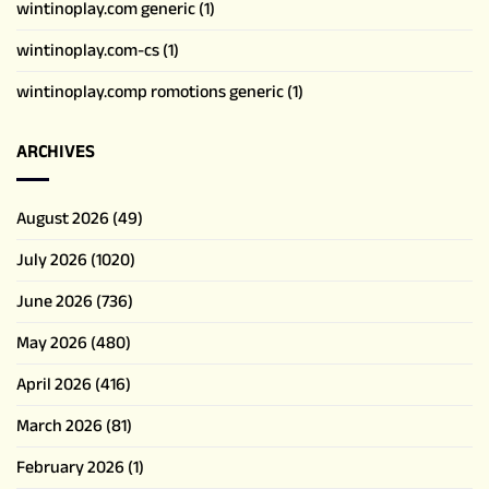
wintinoplay.com generic
(1)
wintinoplay.com-cs
(1)
wintinoplay.comp romotions generic
(1)
ARCHIVES
August 2026
(49)
July 2026
(1020)
June 2026
(736)
May 2026
(480)
April 2026
(416)
March 2026
(81)
February 2026
(1)