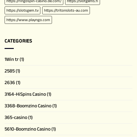
https://ringospin-casino.de.com/
https://slotgems.fi
https://slotsgem.tv
https://tritonslots-au.com
https://www.playngo.com
CATEGORIES
1Win tr
(1)
2585
(1)
2636
(1)
3164-HiSpins Casino
(1)
3368-Boomzino Casino
(1)
365-casino
(1)
5610-Boomzino Casino
(1)