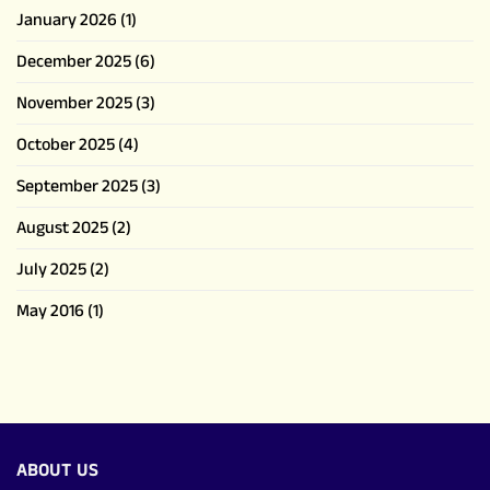
January 2026
(1)
December 2025
(6)
November 2025
(3)
October 2025
(4)
September 2025
(3)
August 2025
(2)
July 2025
(2)
May 2016
(1)
ABOUT US