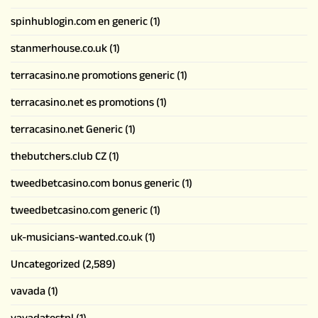
spinhublogin.com en generic
(1)
stanmerhouse.co.uk
(1)
terracasino.ne promotions generic
(1)
terracasino.net es promotions
(1)
terracasino.net Generic
(1)
thebutchers.club CZ
(1)
tweedbetcasino.com bonus generic
(1)
tweedbetcasino.com generic
(1)
uk-musicians-wanted.co.uk
(1)
Uncategorized
(2,589)
vavada
(1)