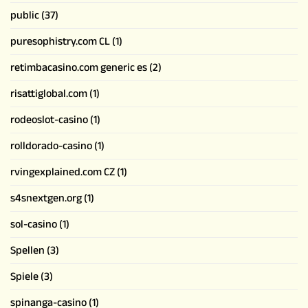
public
(37)
puresophistry.com CL
(1)
retimbacasino.com generic es
(2)
risattiglobal.com
(1)
rodeoslot-casino
(1)
rolldorado-casino
(1)
rvingexplained.com CZ
(1)
s4snextgen.org
(1)
sol-casino
(1)
Spellen
(3)
Spiele
(3)
spinanga-casino
(1)