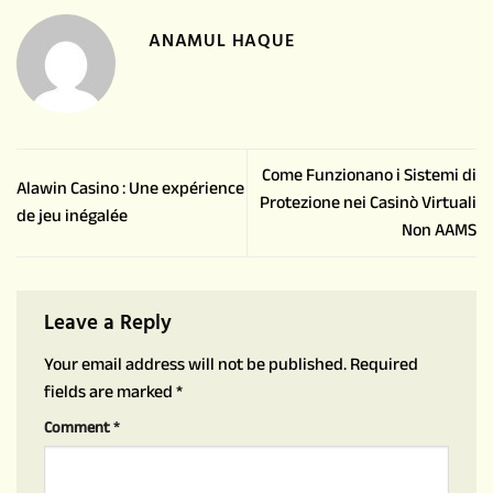
ANAMUL HAQUE
Come Funzionano i Sistemi di
Alawin Casino : Une expérience
Protezione nei Casinò Virtuali
de jeu inégalée
Non AAMS
Leave a Reply
Your email address will not be published.
Required
fields are marked
*
Comment
*