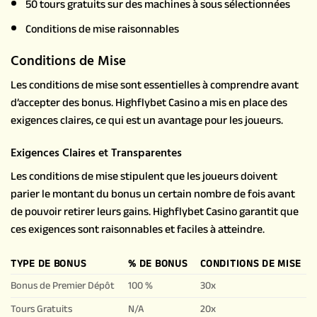
50 tours gratuits sur des machines à sous sélectionnées
Conditions de mise raisonnables
Conditions de Mise
Les conditions de mise sont essentielles à comprendre avant
d’accepter des bonus. Highflybet Casino a mis en place des
exigences claires, ce qui est un avantage pour les joueurs.
Exigences Claires et Transparentes
Les conditions de mise stipulent que les joueurs doivent
parier le montant du bonus un certain nombre de fois avant
de pouvoir retirer leurs gains. Highflybet Casino garantit que
ces exigences sont raisonnables et faciles à atteindre.
TYPE DE BONUS
% DE BONUS
CONDITIONS DE MISE
Bonus de Premier Dépôt
100 %
30x
Tours Gratuits
N/A
20x