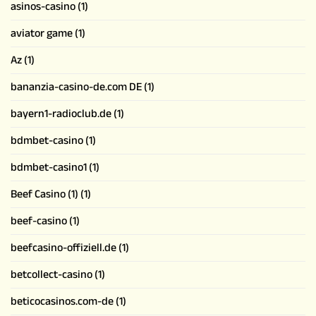
asinos-casino
(1)
aviator game
(1)
Az
(1)
bananzia-casino-de.com DE
(1)
bayern1-radioclub.de
(1)
bdmbet-casino
(1)
bdmbet-casino1
(1)
Beef Casino (1)
(1)
beef-casino
(1)
beefcasino-offiziell.de
(1)
betcollect-casino
(1)
beticocasinos.com-de
(1)