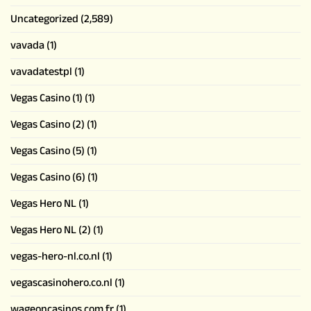
Uncategorized
(2,589)
vavada
(1)
vavadatestpl
(1)
Vegas Casino (1)
(1)
Vegas Casino (2)
(1)
Vegas Casino (5)
(1)
Vegas Casino (6)
(1)
Vegas Hero NL
(1)
Vegas Hero NL (2)
(1)
vegas-hero-nl.co.nl
(1)
vegascasinohero.co.nl
(1)
wageoncasinos.com fr
(1)