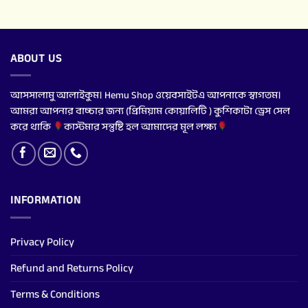
ABOUT US
আসসালামু আলাইকুম। Hemu Shop ওয়েবসাইটএ আপনাকে স্বাগতম।
আমরা আপনার বাচ্চার জন্য (প্রিমিয়াম কোয়ালিটি ) কুশিকাটা ড্রেস সেল
করে থাকি
কাস্টমার সন্তুষ্টি হল আমাদের মূল লক্ষ্য
INFORMATION
Privacy Policy
Refund and Returns Policy
Terms & Conditions