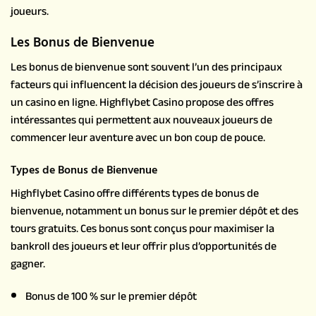
joueurs.
Les Bonus de Bienvenue
Les bonus de bienvenue sont souvent l’un des principaux
facteurs qui influencent la décision des joueurs de s’inscrire à
un casino en ligne. Highflybet Casino propose des offres
intéressantes qui permettent aux nouveaux joueurs de
commencer leur aventure avec un bon coup de pouce.
Types de Bonus de Bienvenue
Highflybet Casino offre différents types de bonus de
bienvenue, notamment un bonus sur le premier dépôt et des
tours gratuits. Ces bonus sont conçus pour maximiser la
bankroll des joueurs et leur offrir plus d’opportunités de
gagner.
Bonus de 100 % sur le premier dépôt