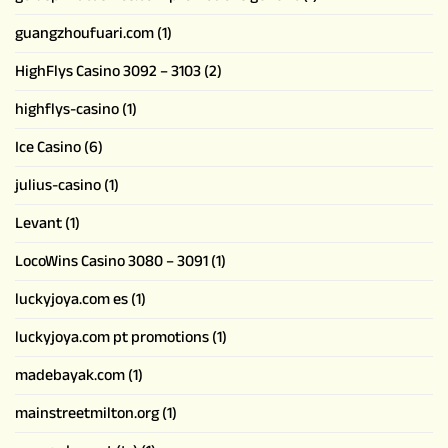
guangzhoufuari.com
(1)
HighFlys Casino 3092 – 3103
(2)
highflys-casino
(1)
Ice Casino
(6)
julius-casino
(1)
Levant
(1)
LocoWins Casino 3080 – 3091
(1)
luckyjoya.com es
(1)
luckyjoya.com pt promotions
(1)
madebayak.com
(1)
mainstreetmilton.org
(1)