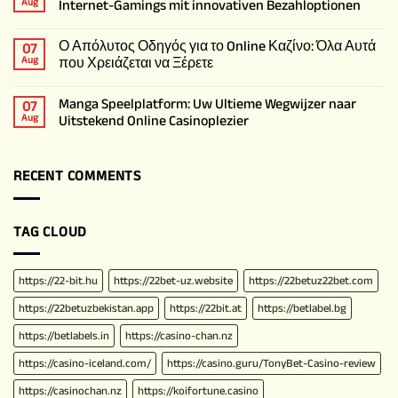
Internet-Gamings mit innovativen Bezahloptionen
Aug
Ο Απόλυτος Οδηγός για το Online Καζίνο: Όλα Αυτά
07
που Χρειάζεται να Ξέρετε
Aug
Manga Speelplatform: Uw Ultieme Wegwijzer naar
07
Uitstekend Online Casinoplezier
Aug
RECENT COMMENTS
TAG CLOUD
https://22-bit.hu
https://22bet-uz.website
https://22betuz22bet.com
https://22betuzbekistan.app
https://22bit.at
https://betlabel.bg
https://betlabels.in
https://casino-chan.nz
https://casino-iceland.com/
https://casino.guru/TonyBet-Casino-review
https://casinochan.nz
https://koifortune.casino