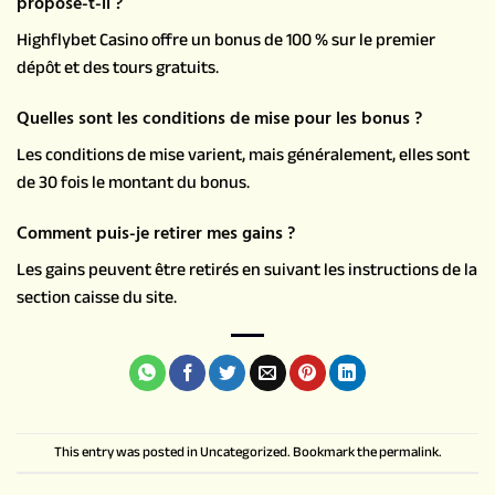
propose-t-il ?
Highflybet Casino offre un bonus de 100 % sur le premier
dépôt et des tours gratuits.
Quelles sont les conditions de mise pour les bonus ?
Les conditions de mise varient, mais généralement, elles sont
de 30 fois le montant du bonus.
Comment puis-je retirer mes gains ?
Les gains peuvent être retirés en suivant les instructions de la
section caisse du site.
This entry was posted in
Uncategorized
. Bookmark the
permalink
.