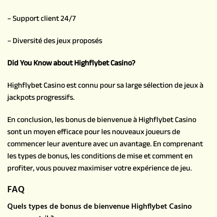
– Support client 24/7
– Diversité des jeux proposés
Did You Know about Highflybet Casino?
Highflybet Casino est connu pour sa large sélection de jeux à
jackpots progressifs.
En conclusion, les bonus de bienvenue à Highflybet Casino
sont un moyen efficace pour les nouveaux joueurs de
commencer leur aventure avec un avantage. En comprenant
les types de bonus, les conditions de mise et comment en
profiter, vous pouvez maximiser votre expérience de jeu.
FAQ
Quels types de bonus de bienvenue Highflybet Casino