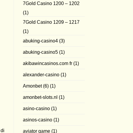
7Gold Casino 1200 – 1202
(1)
7Gold Casino 1209 – 1217
(1)
abuking-casino4
(3)
abuking-casino5
(1)
akibawincasinos.com fr
(1)
alexander-casino
(1)
Amonbet (6)
(1)
amonbet-slots.nl
(1)
asino-casino
(1)
asinos-casino
(1)
 di
aviator game
(1)