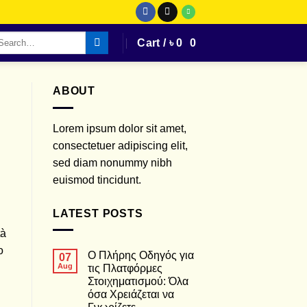
arch
Cart /
৳
0
0
r:
ABOUT
Lorem ipsum dolor sit amet,
consectetuer adipiscing elit,
sed diam nonummy nibh
euismod tincidunt.
LATEST POSTS
tà
o
Ο Πλήρης Οδηγός για
07
Aug
τις Πλατφόρμες
Στοιχηματισμού: Όλα
όσα Χρειάζεται να