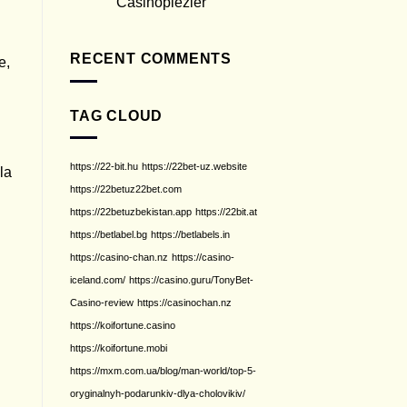
Casinoplezier
Online
Καζίνο:
No
Όλα
Comments
Αυτά
on
που
Manga
RECENT COMMENTS
e,
Χρειάζεται
Speelplatform:
να
Uw
Ξέρετε
Ultieme
Wegwijzer
TAG CLOUD
naar
Uitstekend
Online
Casinoplezier
https://22-bit.hu
https://22bet-uz.website
 la
https://22betuz22bet.com
https://22betuzbekistan.app
https://22bit.at
https://betlabel.bg
https://betlabels.in
https://casino-chan.nz
https://casino-
iceland.com/
https://casino.guru/TonyBet-
Casino-review
https://casinochan.nz
https://koifortune.casino
https://koifortune.mobi
https://mxm.com.ua/blog/man-world/top-5-
oryginalnyh-podarunkiv-dlya-cholovikiv/