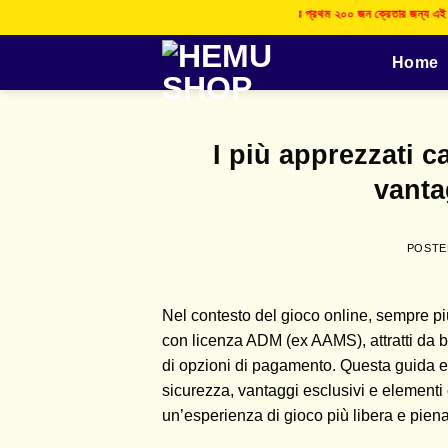
Skip
্দর ও কোয়ালিটিফুল কুশিকাটা ড্রেস আর কই পাবেন!
শুধুমাত্র প্রথম ২০০ জন ক্রেতার জন্য এই বিশেষ অফ
to
content
Home
I più apprezzati 
vanta
POSTE
Nel contesto del gioco online, sempre più
con licenza ADM (ex AAMS), attratti da bo
di opzioni di pagamento. Questa guida es
sicurezza, vantaggi esclusivi e elementi
un’esperienza di gioco più libera e piena 