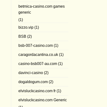
betmica-casino.com games
generic
(1)
bizzo.vip
(1)
BSB
(2)
bsb-007-casino.com
(1)
caragordacantina.co.uk
(1)
casino-bsb007-au.com
(1)
davinci-casino
(2)
dogaldogum.com
(2)
elvisluckcasino.com fr
(1)
elvisluckcasino.com Generic