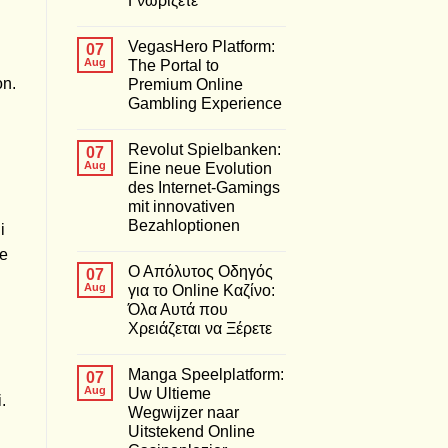
Γνωρίζετε
No
Comments
VegasHero Platform:
on
07
Ο
Aug
The Portal to
Πλήρης
on.
Premium Online
Οδηγός
για
Gambling Experience
τις
Πλατφόρμες
No
Στοιχηματισμού:
Comments
Revolut Spielbanken:
on
07
Όλα
VegasHero
όσα
Aug
Eine neue Evolution
Platform:
Χρειάζεται
des Internet-Gamings
The
να
Portal
Γνωρίζετε
mit innovativen
to
Bezahloptionen
i
Premium
Online
No
re
Gambling
Comments
Experience
Ο Απόλυτος Οδηγός
on
07
Revolut
Aug
για το Online Καζίνο:
Spielbanken:
Όλα Αυτά που
Eine
neue
Χρειάζεται να Ξέρετε
Evolution
des
No
Internet-
Comments
Manga Speelplatform:
on
07
Gamings
Ο
mit
Aug
Uw Ultieme
.
Απόλυτος
innovativen
Wegwijzer naar
Οδηγός
Bezahloptionen
για
Uitstekend Online
το