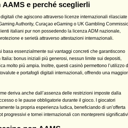
 AAMS e perché sceglierli
igitali che agiscono attraverso licenze internazionali rilasciate
lta Gaming Authority, Curaçao eGaming o UK Gambling Commissi
 clienti italiani pur non possedendo la licenza ADM nazionale,
protezione e serietà attraverso attestazioni internazionali.
i basa essenzialmente sui vantaggi concreti che garantiscono
Italia: bonus iniziali più generosi, nessun limite sui depositi,
ca molto più ampia. Inoltre, questi casinò permettono l’utilizzo d
alute e portafogli digitali internazionali, offrendo una maggio
rme deriva anche dall’assenza delle restrizioni imposte dalla
accesso o le pause obbligatorie durante il gioco. I giocatori
amente la propria esperienza ludica, beneficiando di un’offerta
ot progressivi e tornei internazionali con montepremi significativi