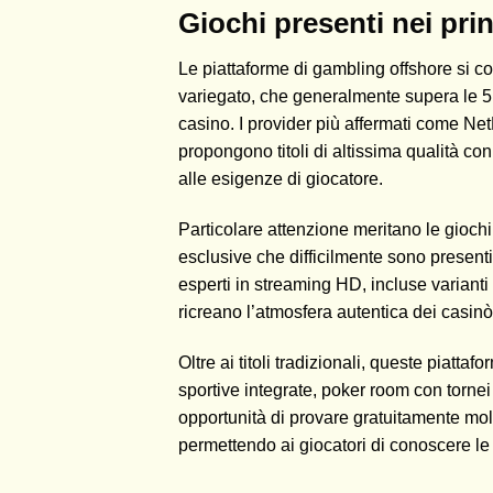
Giochi presenti nei pr
Le piattaforme di gambling offshore si 
variegato, che generalmente supera le 5.0
casino. I provider più affermati come N
propongono titoli di altissima qualità c
alle esigenze di giocatore.
Particolare attenzione meritano le giochi 
esclusive che difficilmente sono presenti 
esperti in streaming HD, incluse varianti 
ricreano l’atmosfera autentica dei casinò f
Oltre ai titoli tradizionali, queste piat
sportive integrate, poker room con tornei
opportunità di provare gratuitamente molti
permettendo ai giocatori di conoscere le r