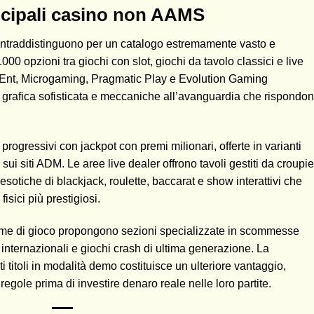
incipali casino non AAMS
contraddistinguono per un catalogo estremamente vasto e
00 opzioni tra giochi con slot, giochi da tavolo classici e live
etEnt, Microgaming, Pragmatic Play e Evolution Gaming
on grafica sofisticata e meccaniche all’avanguardia che rispondo
progressivi con jackpot con premi milionari, offerte in varianti
sui siti ADM. Le aree live dealer offrono tavoli gestiti da croupie
esotiche di blackjack, roulette, baccarat e show interattivi che
isici più prestigiosi.
taforme di gioco propongono sezioni specializzate in scommesse
 internazionali e giochi crash di ultima generazione. La
 titoli in modalità demo costituisce un ulteriore vantaggio,
egole prima di investire denaro reale nelle loro partite.