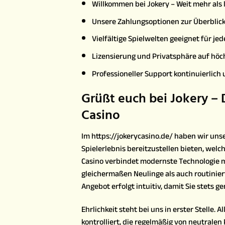
Willkommen bei Jokery – Weit mehr als 
Unsere Zahlungsoptionen zur Überblic
Vielfältige Spielwelten geeignet für j
Lizensierung und Privatsphäre auf hö
Professioneller Support kontinuierlich 
Grüßt euch bei Jokery – 
Casino
Im
https://jokerycasino.de/
haben wir unser
Spielerlebnis bereitzustellen bieten, wel
Casino verbindet modernste Technologie mi
gleichermaßen Neulinge als auch routiniert
Angebot erfolgt intuitiv, damit Sie stets 
Ehrlichkeit steht bei uns in erster Stelle. 
kontrolliert, die regelmäßig von neutralen