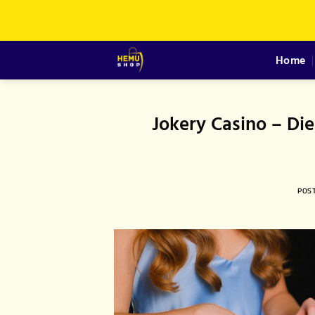
Home
Jokery Casino – Die
POS