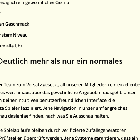
lediglich ein gewöhnliches Casino
k
eden Geschmack
chstem Niveau
um alle Uhr
Deutlich mehr als nur ein normales
 Team zum Vorsatz gesetzt, all unseren Mitgliedern ein exzellente
ches weit hinaus über das gewöhnliche Angebot hinausgeht. Unser
t einer intuitiven benutzerfreundlichen Interface, die
e Spieler fasziniert. Jene Navigation in unser umfangreiches
genau dasjenige finden, nach was Sie Ausschau halten.
Alle Spielabläufe bleiben durch verifizierte Zufallsgeneratoren
 Prüfstellen überprüft werden. Jene Systeme garantieren, dass ein