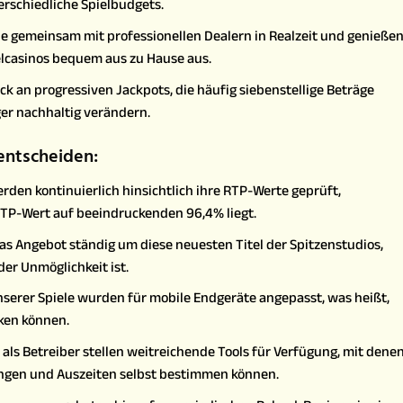
erschiedliche Spielbudgets.
 gemeinsam mit professionellen Dealern in Realzeit und genieße
elcasinos bequem aus zu Hause aus.
ück an progressiven Jackpots, die häufig siebenstellige Beträge
er nachhaltig verändern.
 entscheiden:
rden kontinuierlich hinsichtlich ihre RTP-Werte geprüft,
TP-Wert auf beeindruckenden 96,4% liegt.
as Angebot ständig um diese neuesten Titel der Spitzenstudios,
der Unmöglichkeit ist.
nserer Spiele wurden für mobile Endgeräte angepasst, was heißt,
cken können.
 als Betreiber stellen weitreichende Tools für Verfügung, mit dene
ungen und Auszeiten selbst bestimmen können.