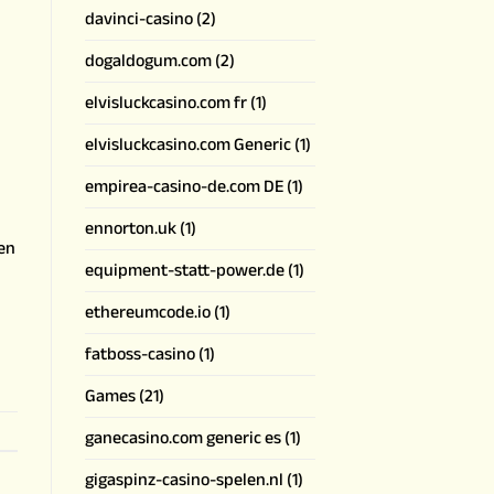
davinci-casino
(2)
dogaldogum.com
(2)
elvisluckcasino.com fr
(1)
elvisluckcasino.com Generic
(1)
empirea-casino-de.com DE
(1)
ennorton.uk
(1)
en
equipment-statt-power.de
(1)
ethereumcode.io
(1)
fatboss-casino
(1)
Games
(21)
ganecasino.com generic es
(1)
gigaspinz-casino-spelen.nl
(1)