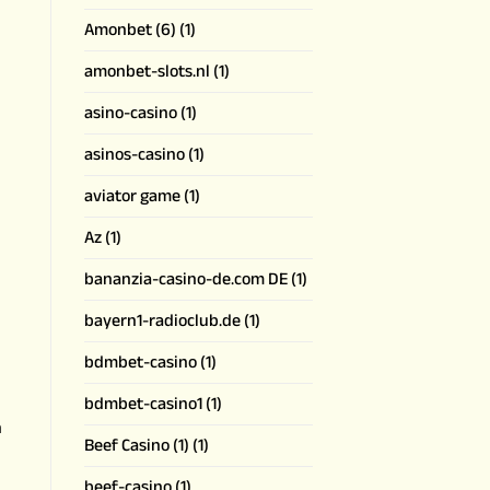
Amonbet (6)
(1)
n
amonbet-slots.nl
(1)
asino-casino
(1)
asinos-casino
(1)
aviator game
(1)
Az
(1)
bananzia-casino-de.com DE
(1)
bayern1-radioclub.de
(1)
bdmbet-casino
(1)
bdmbet-casino1
(1)
n
Beef Casino (1)
(1)
beef-casino
(1)