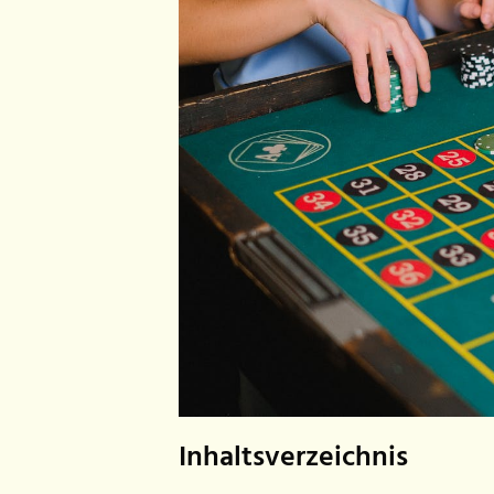
Inhaltsverzeichnis