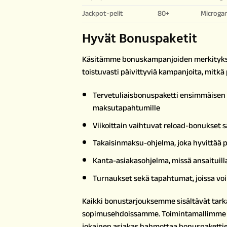
Jackpot-pelit
80+
Microga
Hyvät Bonuspaketit
Käsitämme bonuskampanjoiden merkityksen
toistuvasti päivittyviä kampanjoita, mitkä
Tervetuliaisbonuspaketti ensimmäisen ke
maksutapahtumille
Viikoittain vaihtuvat reload-bonukset sä
Takaisinmaksu-ohjelma, joka hyvittää pr
Kanta-asiakasohjelma, missä ansaituilla 
Turnaukset sekä tapahtumat, joissa voi 
Kaikki bonustarjouksemme sisältävät tarkas
sopimusehdoissamme. Toimintamallimme pe
jokainen asiakas hahmottaa bonuspaketti