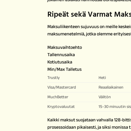
Ripeät sekä Varmat Ma
Maksuliikenteen sujuvuus on meille keske
maksumenetelmiä, jotka olemme erityisesti 
Maksuvaihtoehto
Tallennusaika
Kotiutusaika
Min/Max Talletus
Trustly
Heti
Visa/Mastercard
Reaaliaikainen
MuchBetter
Välitön
Kryptovaluutat
15-30 minuutin sis
Kaikki maksut suojataan vahvalla 128-bitti
prosessoidaan pikaisesti, ja siksi monissa 