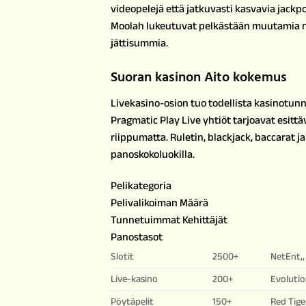
videopelejä että jatkuvasti kasvavia jack
Moolah lukeutuvat pelkästään muutamia näy
jättisummia.
Suoran kasinon Aito kokemus
Livekasino-osion tuo todellista kasinotun
Pragmatic Play Live yhtiöt tarjoavat esittä
riippumatta. Ruletin, blackjack, baccarat j
panoskokoluokilla.
Pelikategoria
Pelivalikoiman Määrä
Tunnetuimmat Kehittäjät
Panostasot
Slotit
2500+
NetEnt,,
Live-kasino
200+
Evolutio
Pöytäpelit
150+
Red Tige