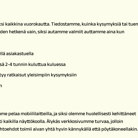
si kaikkina vuorokautta. Tiedostamme, kuinka kysymyksiä tai tue
uden hetkenä vain, siksi autamme valmiit auttamme aina kun
llä asiakastuella
ä 2-4 tunnin kuluttua kuluessa
tyy ratkaisut yleisimpiin kysymyksiin
n
 pelaa mobiililaitteilla, ja siksi olemme huolellisesti kehittäneet
aikilla näyttökoolla. Älykäs verkkosivumme turvaa, jolloin
aihtoehdot toimii aivan yhtä hyvin kännykällä että pöytäkoneellakin.