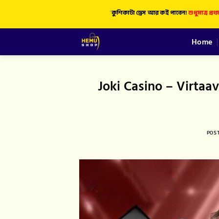
দামে এত সুন্দর ও কোয়ালিটিফুল কুশিকাটা ড্রেস আর কই পাবেন!
শুধুমাত্র প্রথম ২০০ জ
Home
Joki Casino – Virtaa
POS