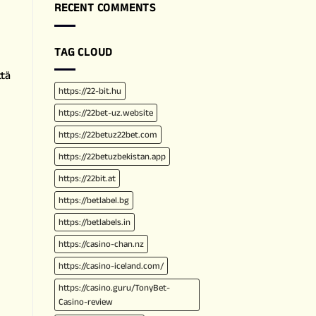
RECENT COMMENTS
TAG CLOUD
ttä
https://22-bit.hu
https://22bet-uz.website
https://22betuz22bet.com
https://22betuzbekistan.app
https://22bit.at
https://betlabel.bg
https://betlabels.in
https://casino-chan.nz
https://casino-iceland.com/
https://casino.guru/TonyBet-
Casino-review