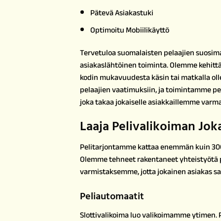
Pätevä Asiakastuki
Optimoitu Mobiilikäyttö
Tervetuloa suomalaisten pelaajien suosima
asiakaslähtöinen toiminta. Olemme kehitt
kodin mukavuudesta käsin tai matkalla oll
pelaajien vaatimuksiin, ja toimintamme p
joka takaa jokaiselle asiakkaillemme varman
Laaja Pelivalikoiman Joka
Pelitarjontamme kattaa enemmän kuin 3000 
Olemme tehneet rakentaneet yhteistyötä pe
varmistaksemme, jotta jokainen asiakas s
Peliautomaatit
Slottivalikoima luo valikoimamme ytimen.