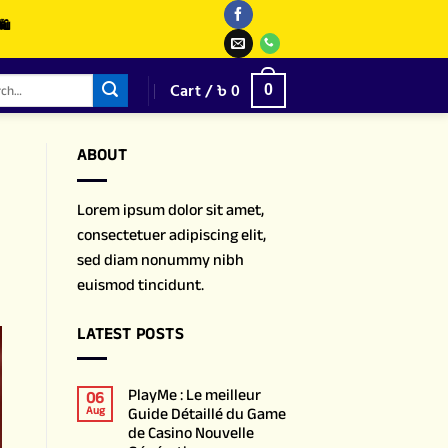
Cart /
৳
0
0
ABOUT
Lorem ipsum dolor sit amet,
consectetuer adipiscing elit,
sed diam nonummy nibh
euismod tincidunt.
LATEST POSTS
PlayMe : Le meilleur
06
Guide Détaillé du Game
Aug
de Casino Nouvelle