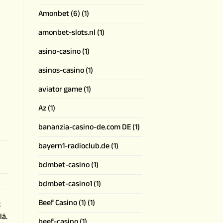
Amonbet (6)
(1)
amonbet-slots.nl
(1)
asino-casino
(1)
asinos-casino
(1)
aviator game
(1)
Az
(1)
bananzia-casino-de.com DE
(1)
bayern1-radioclub.de
(1)
bdmbet-casino
(1)
bdmbet-casino1
(1)
Beef Casino (1)
(1)
t
lä.
beef-casino
(1)