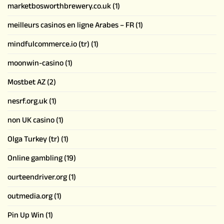
marketbosworthbrewery.co.uk
(1)
meilleurs casinos en ligne Arabes – FR
(1)
mindfulcommerce.io (tr)
(1)
moonwin-casino
(1)
Mostbet AZ
(2)
nesrf.org.uk
(1)
non UK casino
(1)
Olga Turkey (tr)
(1)
Online gambling
(19)
ourteendriver.org
(1)
outmedia.org
(1)
Pin Up Win
(1)