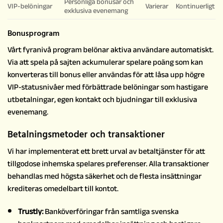
Personliga bonusar och
VIP-belöningar
Varierar
Kontinuerligt
exklusiva evenemang
Bonusprogram
Vårt fyranivå program belönar aktiva användare automatiskt.
Via att spela på sajten ackumulerar spelare poäng som kan
konverteras till bonus eller användas för att låsa upp högre
VIP-statusnivåer med förbättrade belöningar som hastigare
utbetalningar, egen kontakt och bjudningar till exklusiva
evenemang.
Betalningsmetoder och transaktioner
Vi har implementerat ett brett urval av betaltjänster för att
tillgodose inhemska spelares preferenser. Alla transaktioner
behandlas med högsta säkerhet och de flesta insättningar
krediteras omedelbart till kontot.
Trustly:
Banköverföringar från samtliga svenska