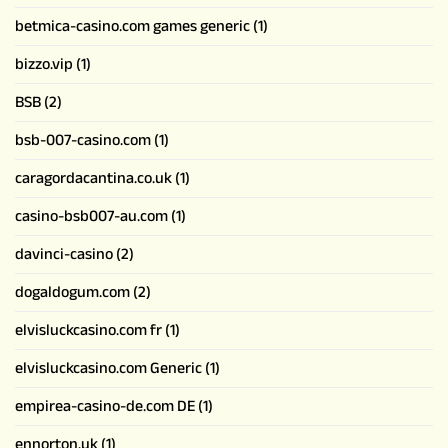
betmica-casino.com games generic
(1)
bizzo.vip
(1)
BSB
(2)
bsb-007-casino.com
(1)
caragordacantina.co.uk
(1)
casino-bsb007-au.com
(1)
davinci-casino
(2)
dogaldogum.com
(2)
elvisluckcasino.com fr
(1)
elvisluckcasino.com Generic
(1)
empirea-casino-de.com DE
(1)
ennorton.uk
(1)