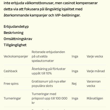
inte erbjuda välkomstbonusar, men casinot kompenserar
detta via att fokusera på långsiktig lojalitet med
återkommande kampanjer och VIP-belöningar.
Erbjudandetyp
Beskrivning
Omsättningskrav
Tillgänglighet
Roterade erbjudanden
Veckokampanjer
på utvalda
Inga
Varje vecka
spelautomater
Återbäring på förluster
Cashback
Inga
Varje månad
uppåt till 10%
Gratissnurr på nya eller
Varannan
Free spins
Nej
populära slots
vecka
Turneringar med
Turneringar
prispool upp till 100 000
Inga
Månatligen
kr