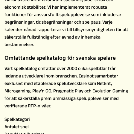
ekonomisk stabilitet. Vi har implementerat robusta
funktioner för ansvarsfullt spelupplevelse som inkluderar
begränsningar, tidsbegränsningar och spelpaus. Varje
kalendermånad rapporterar vi till tillsynsmyndigheten för att
säkerställa fullständig efterlevnad av inhemska
bestämmelser.
Omfattande spelkatalog för svenska spelare
Vårt spelkatalog omfattar över 2000 olika speltitlar från
ledande utvecklare inom branschen. Casinot samarbetar
exklusivt med etablerade spelutvecklare som NetEnt,
Microgaming, Play’n GO, Pragmatic Play och Evolution Gaming
för att säkerställa premiummässiga spelupplevelser med
verifierade RTP-nivåer.
Spelkategori
Antalet spel