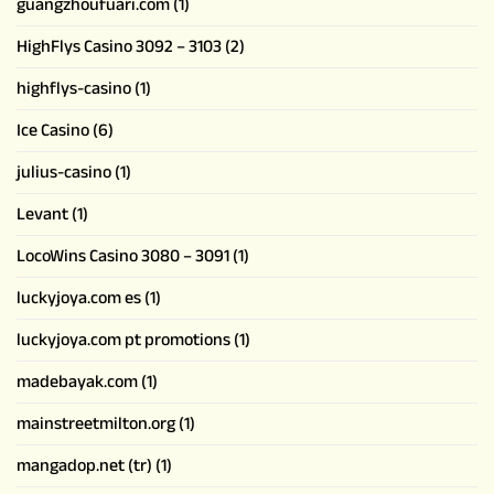
guangzhoufuari.com
(1)
HighFlys Casino 3092 – 3103
(2)
highflys-casino
(1)
Ice Casino
(6)
julius-casino
(1)
Levant
(1)
LocoWins Casino 3080 – 3091
(1)
luckyjoya.com es
(1)
luckyjoya.com pt promotions
(1)
madebayak.com
(1)
mainstreetmilton.org
(1)
mangadop.net (tr)
(1)