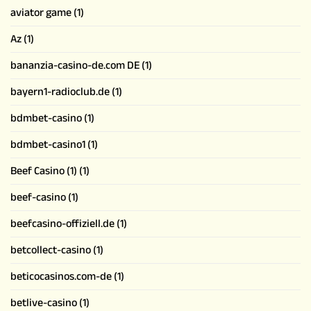
aviator game
(1)
Az
(1)
bananzia-casino-de.com DE
(1)
bayern1-radioclub.de
(1)
bdmbet-casino
(1)
bdmbet-casino1
(1)
Beef Casino (1)
(1)
beef-casino
(1)
beefcasino-offiziell.de
(1)
betcollect-casino
(1)
beticocasinos.com-de
(1)
betlive-casino
(1)