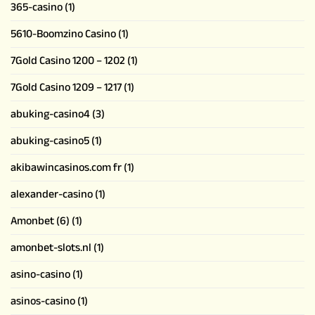
365-casino
(1)
5610-Boomzino Casino
(1)
7Gold Casino 1200 – 1202
(1)
7Gold Casino 1209 – 1217
(1)
abuking-casino4
(3)
abuking-casino5
(1)
akibawincasinos.com fr
(1)
alexander-casino
(1)
Amonbet (6)
(1)
amonbet-slots.nl
(1)
asino-casino
(1)
asinos-casino
(1)