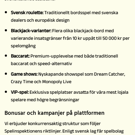
Svensk roulette:
Traditionellt bordsspel med svenska
dealers och européisk design
Blackjack-varianter:
Flera olika blackjack-bord med
varierande insatsgränser från 10 kr uppåt till 50 000 kr per
spelomgång
Baccarat:
Premium-upplevelse med både traditionell
baccarat och speed-alternativ
Game shows:
Nyskapande showspel som Dream Catcher,
Crazy Time och Monopoly Live
VIP-spel:
Exklusiva spelplatser avsatta för våra mest lojala
spelare med högre begränsningar
Bonusar och kampanjer på plattformen
Vi erbjuder konkurrensaktig struktur som följer
Spelinspektionens riktlinjer. Enligt svensk lag får spelbolag