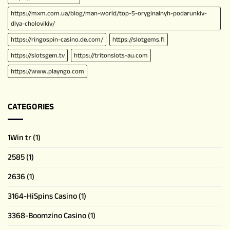
https://mxm.com.ua/blog/man-world/top-5-oryginalnyh-podarunkiv-
dlya-cholovikiv/
https://ringospin-casino.de.com/
https://slotgems.fi
https://slotsgem.tv
https://tritonslots-au.com
https://www.playngo.com
CATEGORIES
1Win tr
(1)
2585
(1)
2636
(1)
3164-HiSpins Casino
(1)
3368-Boomzino Casino
(1)