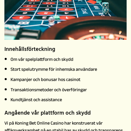
Innehållsförteckning
Om vår spelplattform och skydd
Stort spelutrymme för inhemska användare
Kampanjer och bonusar hos casinot
Transaktionsmetoder och överföringar
Kundtjänst och assistance
Angående vår plattform och skydd
Vi på
Koning Bet Online Casino
har konstruerat vår
affärsverksamhet på en stabil bas av skydd och transparens.