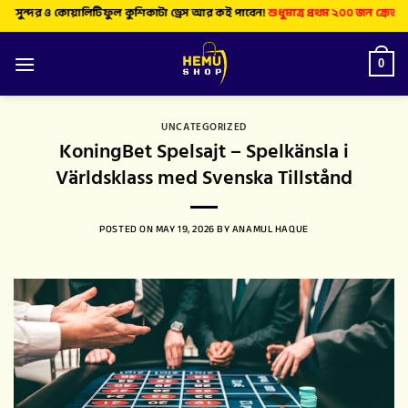
ও কোয়ালিটিফুল কুশিকাটা ড্রেস আর কই পাবেন!
শুধুমাত্র প্রথম ২০০ জন ক্রেতার জন্য এ
0
UNCATEGORIZED
KoningBet Spelsajt – Spelkänsla i
Världsklass med Svenska Tillstånd
POSTED ON
MAY 19, 2026
BY
ANAMUL HAQUE