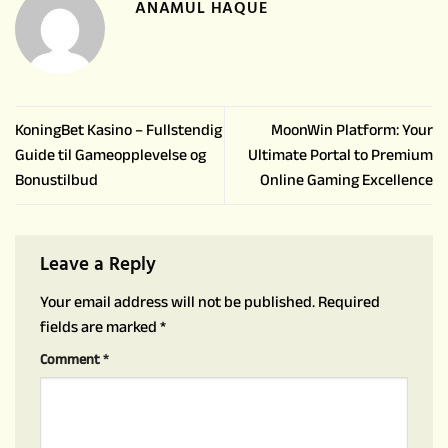
ANAMUL HAQUE
KoningBet Kasino – Fullstendig
MoonWin Platform: Your
Guide til Gameopplevelse og
Ultimate Portal to Premium
Bonustilbud
Online Gaming Excellence
Leave a Reply
Your email address will not be published.
Required
fields are marked
*
Comment
*