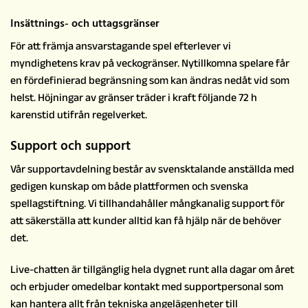
Insättnings- och uttagsgränser
För att främja ansvarstagande spel efterlever vi
myndighetens krav på veckogränser. Nytillkomna spelare får
en fördefinierad begränsning som kan ändras nedåt vid som
helst. Höjningar av gränser träder i kraft följande 72 h
karenstid utifrån regelverket.
Support och support
Vår supportavdelning består av svensktalande anställda med
gedigen kunskap om både plattformen och svenska
spellagstiftning. Vi tillhandahåller mångkanalig support för
att säkerställa att kunder alltid kan få hjälp när de behöver
det.
Live-chatten är tillgänglig hela dygnet runt alla dagar om året
och erbjuder omedelbar kontakt med supportpersonal som
kan hantera allt från tekniska angelägenheter till