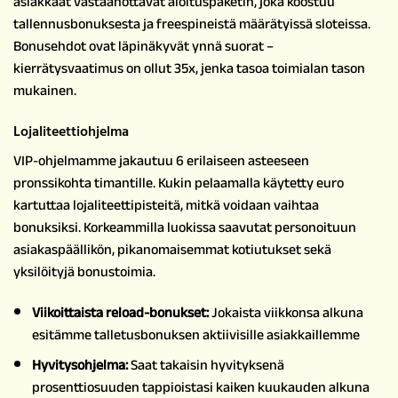
asiakkaat vastaanottavat aloituspaketin, joka koostuu
tallennusbonuksesta ja freespineistä määrätyissä sloteissa.
Bonusehdot ovat läpinäkyvät ynnä suorat –
kierrätysvaatimus on ollut 35x, jenka tasoa toimialan tason
mukainen.
Lojaliteettiohjelma
VIP-ohjelmamme jakautuu 6 erilaiseen asteeseen
pronssikohta timantille. Kukin pelaamalla käytetty euro
kartuttaa lojaliteettipisteitä, mitkä voidaan vaihtaa
bonuksiksi. Korkeammilla luokissa saavutat personoituun
asiakaspäällikön, pikanomaisemmat kotiutukset sekä
yksilöityjä bonustoimia.
Viikoittaista reload-bonukset:
Jokaista viikkonsa alkuna
esitämme talletusbonuksen aktiivisille asiakkaillemme
Hyvitysohjelma:
Saat takaisin hyvityksenä
prosenttiosuuden tappioistasi kaiken kuukauden alkuna