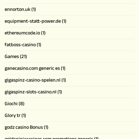
ennorton.uk
(1)
equipment-statt-power.de
(1)
ethereumcode.io
(1)
fatboss-casino
(1)
Games
(21)
ganecasino.com generic es
(1)
gigaspinz-casino-spelen.nl
(1)
gigaspinz-slots-casino.nl
(1)
Giochi
(8)
Glory tr
(1)
godz casino Bonus
(1)
goldspiniacasinos.com promotions generic
(1)