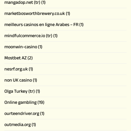
mangadop.net (tr)
(1)
marketbosworthbrewery.co.uk
(1)
meilleurs casinos en ligne Arabes – FR
(1)
mindfulcommerce.io (tr)
(1)
moonwin-casino
(1)
Mostbet AZ
(2)
nesrf.org.uk
(1)
non UK casino
(1)
Olga Turkey (tr)
(1)
Online gambling
(19)
ourteendriver.org
(1)
outmedia.org
(1)