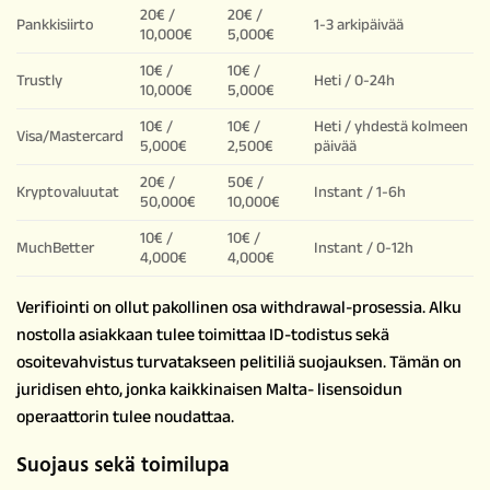
20€ /
20€ /
Pankkisiirto
1-3 arkipäivää
10,000€
5,000€
10€ /
10€ /
Trustly
Heti / 0-24h
10,000€
5,000€
10€ /
10€ /
Heti / yhdestä kolmeen
Visa/Mastercard
5,000€
2,500€
päivää
20€ /
50€ /
Kryptovaluutat
Instant / 1-6h
50,000€
10,000€
10€ /
10€ /
MuchBetter
Instant / 0-12h
4,000€
4,000€
Verifiointi on ollut pakollinen osa withdrawal-prosessia. Alku
nostolla asiakkaan tulee toimittaa ID-todistus sekä
osoitevahvistus turvatakseen pelitiliä suojauksen. Tämän on
juridisen ehto, jonka kaikkinaisen Malta- lisensoidun
operaattorin tulee noudattaa.
Suojaus sekä toimilupa