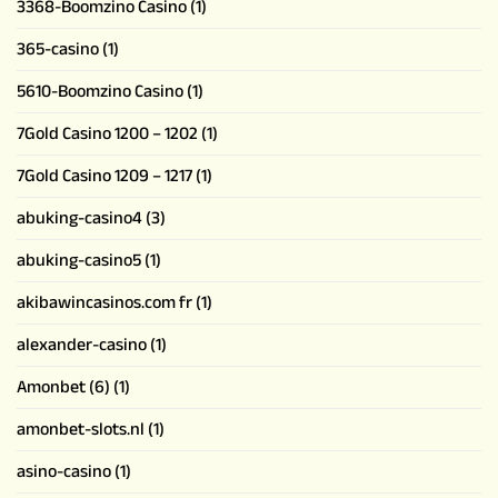
3368-Boomzino Casino
(1)
365-casino
(1)
5610-Boomzino Casino
(1)
7Gold Casino 1200 – 1202
(1)
7Gold Casino 1209 – 1217
(1)
abuking-casino4
(3)
abuking-casino5
(1)
akibawincasinos.com fr
(1)
alexander-casino
(1)
Amonbet (6)
(1)
amonbet-slots.nl
(1)
asino-casino
(1)