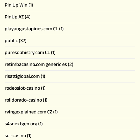
Pin Up Win
(1)
PinUp AZ
(4)
playaugustapines.com CL
(1)
public
(37)
puresophistry.com CL
(1)
retimbacasino.com generic es
(2)
risattiglobal.com
(1)
rodeoslot-casino
(1)
rolldorado-casino
(1)
rvingexplained.com CZ
(1)
s4snextgen.org
(1)
sol-casino
(1)