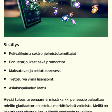
Sisällys
Pelivalikoima sekä ohjelmistotoimittajat
Bonustarjoukset sekä promootiot
Maksutavat ja kotiutusprosessi
Tietoturva ynnä lisensointi
Asiakaspalvelun laatu
Hyvää tuloasi areenaanne, missä kaikki pelisessio palauttaa
mieliin gladiaattorien ottelua merkittävistä voitoista. Meillä on
kehittäneet alustan, jenka liittää modernin tekniikan