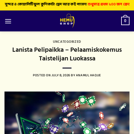
ও কোয়ালিটিফুল কুশিকাটা ড্রেস আর কই পাবেন!
শুধুমাত্র প্রথম ২০০ জন ক্রেতার জন্য এই
0
UNCATEGORIZED
Lanista Pelipaikka – Pelaamiskokemus
Taistelijan Luokassa
POSTED ON
JULY 8, 2026
BY
ANAMUL HAQUE