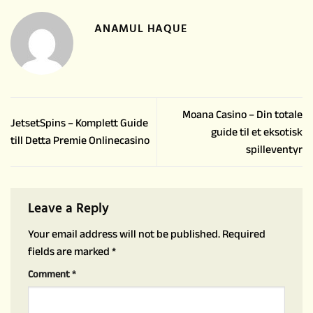
ANAMUL HAQUE
Moana Casino – Din totale
JetsetSpins – Komplett Guide
guide til et eksotisk
till Detta Premie Onlinecasino
spilleventyr
Leave a Reply
Your email address will not be published.
Required
fields are marked
*
Comment
*