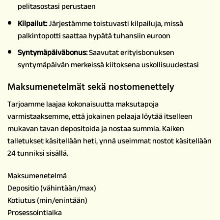
pelitasostasi perustaen
Kilpailut:
Järjestämme toistuvasti kilpailuja, missä
palkintopotti saattaa hypätä tuhansiin euroon
Syntymäpäiväbonus:
Saavutat erityisbonuksen
syntymäpäivän merkeissä kiitoksena uskollisuudestasi
Maksumenetelmät sekä nostomenettely
Tarjoamme laajaa kokonaisuutta maksutapoja
varmistaaksemme, että jokainen pelaaja löytää itselleen
mukavan tavan depositoida ja nostaa summia. Kaiken
talletukset käsitellään heti, ynnä useimmat nostot käsitellään
24 tunniksi sisällä.
Maksumenetelmä
Depositio (vähintään/max)
Kotiutus (min/enintään)
Prosessointiaika