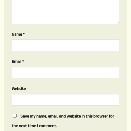
Name
*
Email
*
Website
Save my name, email, and website in this browser for
the next time I comment.