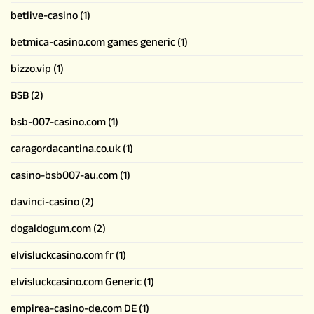
betlive-casino
(1)
betmica-casino.com games generic
(1)
bizzo.vip
(1)
BSB
(2)
bsb-007-casino.com
(1)
caragordacantina.co.uk
(1)
casino-bsb007-au.com
(1)
davinci-casino
(2)
dogaldogum.com
(2)
elvisluckcasino.com fr
(1)
elvisluckcasino.com Generic
(1)
empirea-casino-de.com DE
(1)