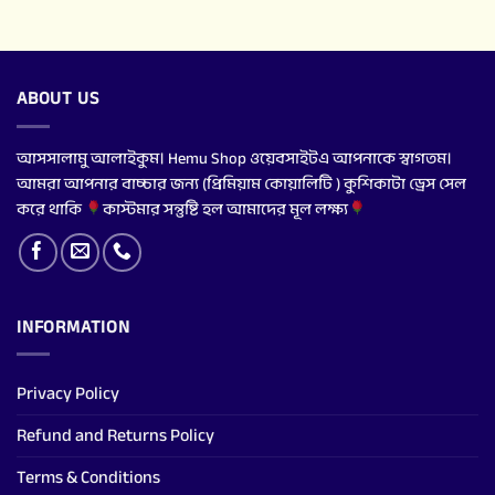
ABOUT US
আসসালামু আলাইকুম। Hemu Shop ওয়েবসাইটএ আপনাকে স্বাগতম।
আমরা আপনার বাচ্চার জন্য (প্রিমিয়াম কোয়ালিটি ) কুশিকাটা ড্রেস সেল
করে থাকি
কাস্টমার সন্তুষ্টি হল আমাদের মূল লক্ষ্য
INFORMATION
Privacy Policy
Refund and Returns Policy
Terms & Conditions