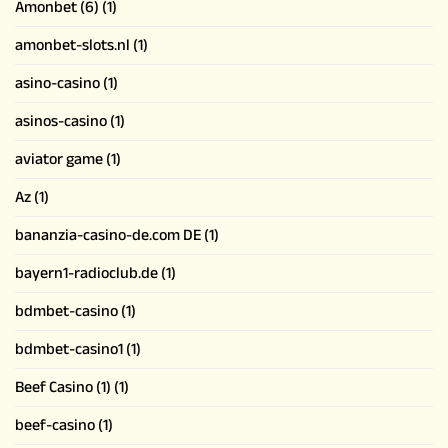
Amonbet (6)
(1)
amonbet-slots.nl
(1)
asino-casino
(1)
asinos-casino
(1)
aviator game
(1)
Az
(1)
bananzia-casino-de.com DE
(1)
bayern1-radioclub.de
(1)
bdmbet-casino
(1)
bdmbet-casino1
(1)
Beef Casino (1)
(1)
beef-casino
(1)