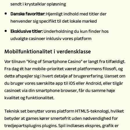
sendt i krystalklar opløsning
Danske favoritter:
Hjemligt indhold med titler der
henvender sig specifikt til det lokale marked
Eksklusive titler:
Underholdning du kun finder hos
udvalgte casinoer inklusiv vores platform
Mobilfunktionalitet i verdensklasse
Vor tilnavn “King of Smartphone Casino” er langt fra tilfældigt.
Fra dag ét har mobile-prioritet været platformens filosofi, og
dette afspejler sig i hvert detalje af brugererfaring. Uanset om
du bruger vores særskilte app til iOS eller Android, eller tilgår
casinoet via din smartphone browser, får du samme høje
kvalitet og funktionalitet.
Teknisk set benytter vores platform HTML5-teknologi, hvilket
betyder at games kører smertefrit uden nødvendighed for
tredjepartsplugins plugins. Spil indlæses ekspres, grafik er