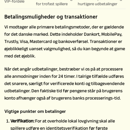
VIP-fordele
for trofast spillere
hurtigere udbetalinger
Betalingsmuligheder og transaktioner
Vi modtager alle primære betalingsmetoder, der er gældende
for det danske marked. Dette indeholder Dankort, MobilePay,
Trustly, Visa, Mastercard og bankoverførsel. Transaktioner er
øjeblikkeligt uanset valgmulighed, så du kan begynde at game
med det øjeblik.
Når det angår udbetalinger, bestræber vi os på at processere
alle anmodninger inden for 24 timer. I talrige tilfælde udføres
det snarere, særligt for verificerede konti og tilbagevendende
udbetalinger. Den faktiske tid før pengene står på brugerens
konto afhænger også af brugerens banks processerings-tid.
Vigtige punkter om betalinger
Verifikation:
For at overholde lokal lovgivning skal alle
spillere udføre en identitetsverifikation før første