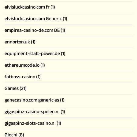
elvisluckcasino.com fr
(1)
elvisluckcasino.com Generic
(1)
empirea-casino-de.com DE
(1)
ennorton.uk
(1)
equipment-statt-power.de
(1)
ethereumcode.io
(1)
fatboss-casino
(1)
Games
(21)
ganecasino.com generic es
(1)
gigaspinz-casino-spelen.nl
(1)
gigaspinz-slots-casino.nl
(1)
Giochi
(8)