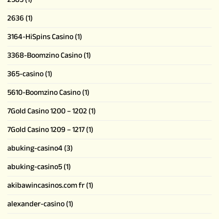
2636
(1)
3164-HiSpins Casino
(1)
3368-Boomzino Casino
(1)
365-casino
(1)
5610-Boomzino Casino
(1)
7Gold Casino 1200 – 1202
(1)
7Gold Casino 1209 – 1217
(1)
abuking-casino4
(3)
abuking-casino5
(1)
akibawincasinos.com fr
(1)
alexander-casino
(1)