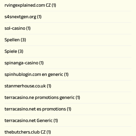
rvingexplained.com CZ
(1)
s4snextgen.org
(1)
sol-casino
(1)
Spellen
(3)
Spiele
(3)
spinanga-casino
(1)
spinhublogin.com en generic
(1)
stanmerhouse.co.uk
(1)
terracasino.ne promotions generic
(1)
terracasino.net es promotions
(1)
terracasino.net Generic
(1)
thebutchers.club CZ
(1)