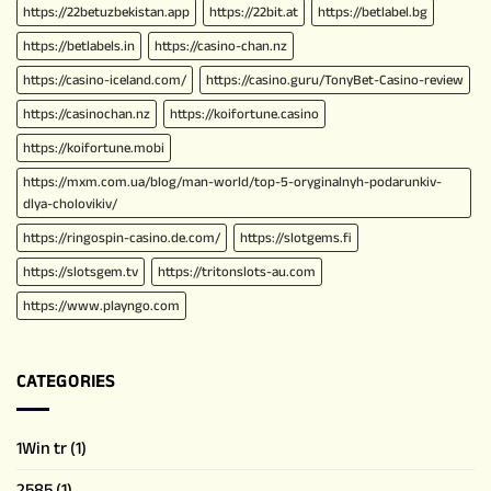
https://22betuzbekistan.app
https://22bit.at
https://betlabel.bg
https://betlabels.in
https://casino-chan.nz
https://casino-iceland.com/
https://casino.guru/TonyBet-Casino-review
https://casinochan.nz
https://koifortune.casino
https://koifortune.mobi
https://mxm.com.ua/blog/man-world/top-5-oryginalnyh-podarunkiv-
dlya-cholovikiv/
https://ringospin-casino.de.com/
https://slotgems.fi
https://slotsgem.tv
https://tritonslots-au.com
https://www.playngo.com
CATEGORIES
1Win tr
(1)
2585
(1)