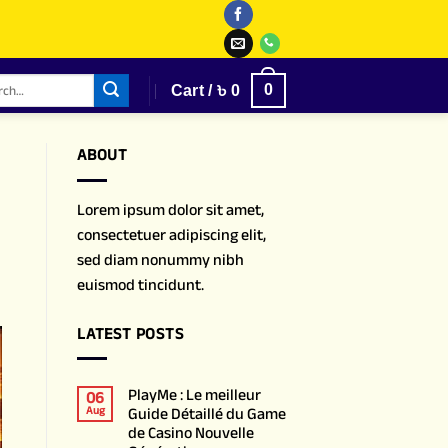
0
Cart /
৳
0
ABOUT
Lorem ipsum dolor sit amet,
consectetuer adipiscing elit,
sed diam nonummy nibh
euismod tincidunt.
LATEST POSTS
PlayMe : Le meilleur
06
Guide Détaillé du Game
Aug
de Casino Nouvelle