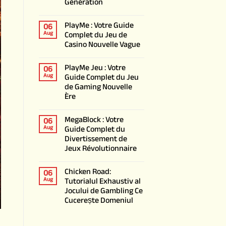
Génération
PlayMe : Votre Guide
06
Complet du Jeu de
Aug
Casino Nouvelle Vague
PlayMe Jeu : Votre
06
Guide Complet du Jeu
Aug
de Gaming Nouvelle
Ère
MegaBlock : Votre
06
Guide Complet du
Aug
Divertissement de
Jeux Révolutionnaire
Chicken Road:
06
Tutorialul Exhaustiv al
Aug
Jocului de Gambling Ce
Cucerește Domeniul