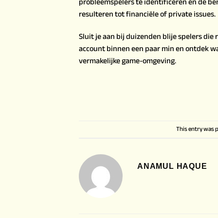
probleemspelers te identificeren en de ben
resulteren tot financiële of private issues.
Sluit je aan bij duizenden blije spelers d
account binnen een paar min en ontdek w
vermakelijke game-omgeving.
This entry was 
ANAMUL HAQUE