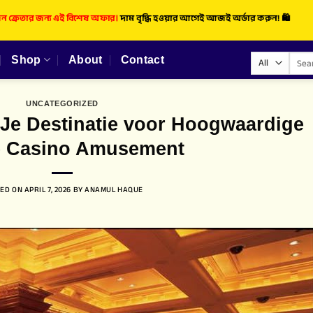
 জন্য এই বিশেষ অফার।
দাম বৃদ্ধি হওয়ার আগেই আজই অর্ডার করুন! 🛍️
Shop
About
Contact
UNCATEGORIZED
 Je Destinatie voor Hoogwaardige
e Casino Amusement
TED ON
APRIL 7, 2026
BY
ANAMUL HAQUE