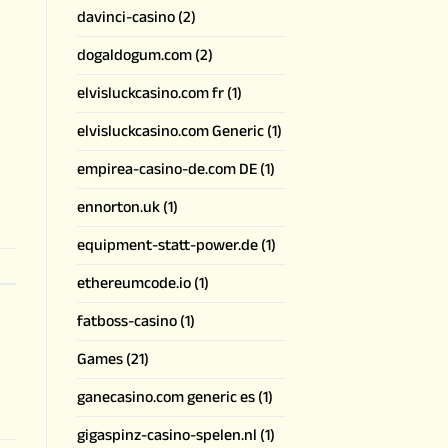
davinci-casino
(2)
dogaldogum.com
(2)
elvisluckcasino.com fr
(1)
elvisluckcasino.com Generic
(1)
empirea-casino-de.com DE
(1)
ennorton.uk
(1)
equipment-statt-power.de
(1)
ethereumcode.io
(1)
fatboss-casino
(1)
Games
(21)
ganecasino.com generic es
(1)
gigaspinz-casino-spelen.nl
(1)