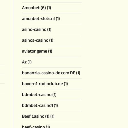
Amonbet (6)
(1)
amonbet-slots.nl
(1)
asino-casino
(1)
asinos-casino
(1)
aviator game
(1)
Az
(1)
bananzia-casino-de.com DE
(1)
bayern1-radioclub.de
(1)
bdmbet-casino
(1)
bdmbet-casino1
(1)
Beef Casino (1)
(1)
beef-casino
(1)