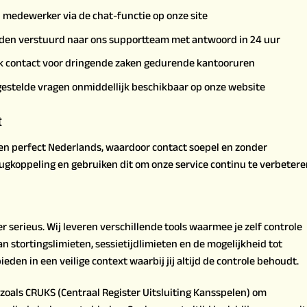
 medewerker via de chat-functie op onze site
en verstuurd naar ons supportteam met antwoord in 24 uur
k contact voor dringende zaken gedurende kantooruren
stelde vragen onmiddellijk beschikbaar op onze website
t
n perfect Nederlands, waardoor contact soepel en zonder
ugkoppeling en gebruiken dit om onze service continu te verbetere
serieus. Wij leveren verschillende tools waarmee je zelf controle
 stortingslimieten, sessietijdlimieten en de mogelijkheid tot
ieden in een veilige context waarbij jij altijd de controle behoudt.
oals CRUKS (Centraal Register Uitsluiting Kansspelen) om