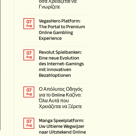
όσα Χρειάζεται να
Γνωρίζετε
VegasHero Platform:
07
The Portal to Premium
Aug
Online Gambling
Experience
Revolut Spielbanken:
07
Eine neue Evolution
Aug
des Internet-Gamings
mit innovativen
Bezahloptionen
Ο Απόλυτος Οδηγός
07
για το Online Καζίνο:
Aug
Όλα Αυτά που
Χρειάζεται να Ξέρετε
Manga Speelplatform:
07
Uw Ultieme Wegwijzer
Aug
naar Uitstekend Online