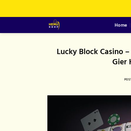
Home
Lucky Block Casino 
Gier
POS