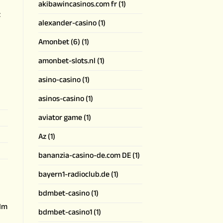
akibawincasinos.com fr
(1)
z
alexander-casino
(1)
Amonbet (6)
(1)
amonbet-slots.nl
(1)
asino-casino
(1)
asinos-casino
(1)
aviator game
(1)
Az
(1)
bananzia-casino-de.com DE
(1)
bayern1-radioclub.de
(1)
bdmbet-casino
(1)
 Im
bdmbet-casino1
(1)