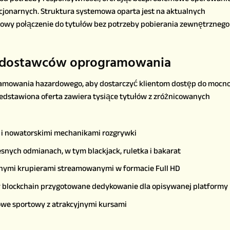
acjonarnych. Struktura systemowa oparta jest na aktualnych
wy połączenie do tytułów bez potrzeby pobierania zewnętrznego
 i dostawców oprogramowania
amowania hazardowego, aby dostarczyć klientom dostęp do mocn
zedstawiona oferta zawiera tysiące tytułów z zróżnicowanych
i i nowatorskimi mechanikami rozgrywki
snych odmianach, w tym blackjack, ruletka i bakarat
anymi krupierami streamowanymi w formacie Full HD
y blockchain przygotowane dedykowanie dla opisywanej platformy
owe sportowy z atrakcyjnymi kursami