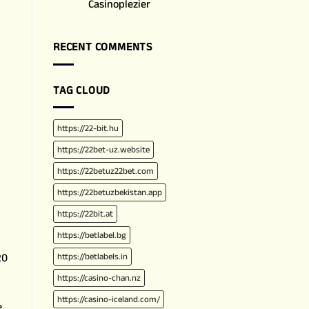
Casinoplezier
RECENT COMMENTS
TAG CLOUD
https://22-bit.hu
https://22bet-uz.website
https://22betuz22bet.com
https://22betuzbekistan.app
https://22bit.at
https://betlabel.bg
20
https://betlabels.in
https://casino-chan.nz
https://casino-iceland.com/
e