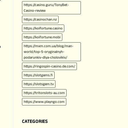
https://casino.guru/TonyBet-
Casino-review
https://casinochan.nz
https://koifortune.casino
https://koifortune.mobi
o
https://mxm.com.ua/blog/man-
world/top-5-oryginalnyh-
podarunkiv-dlya-cholovikiv/
https://ringospin-casino.de.com/
https://slotgems.fi
https://slotsgem.tv
https://tritonslots-au.com
https://www.playngo.com
CATEGORIES