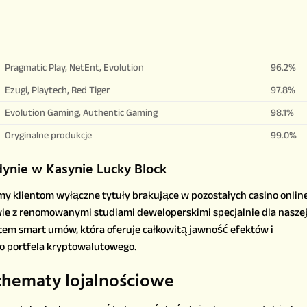
Pragmatic Play, NetEnt, Evolution
96.2%
Ezugi, Playtech, Red Tiger
97.8%
Evolution Gaming, Authentic Gaming
98.1%
Oryginalne produkcje
99.0%
ynie w Kasynie Lucky Block
 klientom wyłączne tytuły brakujące w pozostałych casino online
wie z renomowanymi studiami deweloperskimi specjalnie dla nasze
stem smart umów, która oferuje całkowitą jawność efektów i
o portfela kryptowalutowego.
hematy lojalnościowe