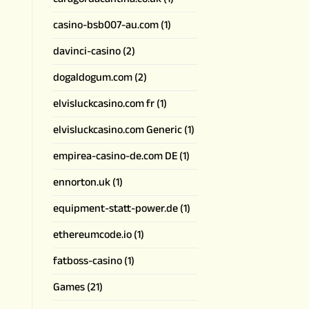
casino-bsb007-au.com
(1)
davinci-casino
(2)
dogaldogum.com
(2)
elvisluckcasino.com fr
(1)
elvisluckcasino.com Generic
(1)
empirea-casino-de.com DE
(1)
ennorton.uk
(1)
equipment-statt-power.de
(1)
ethereumcode.io
(1)
fatboss-casino
(1)
Games
(21)