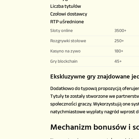
Liczba tytułów
Czołowi dostawcy
RTP uśrednione
Sloty online
3500+
Rozgrywki stołowe
250+
Kasyno na zywo
180+
Gry blockchain
45+
Ekskluzywne gry znajdowane jed
Dodatkowo do typową propozycją oferujemy
Tytuły te zostały stworzone we partnerst
społeczności graczy. Wykorzystują one sy
natychmiastowe wypłaty nagród wprost d
Mechanizm bonusów i sc