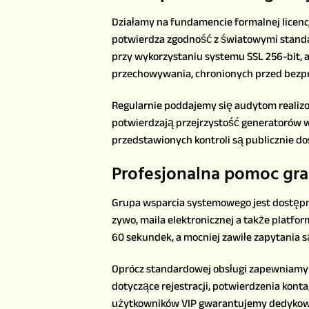
Działamy na fundamencie formalnej licencj
potwierdza zgodność z światowymi standa
przy wykorzystaniu systemu SSL 256-bit, 
przechowywania, chronionych przed bez
Regularnie poddajemy się audytom realiz
potwierdzają przejrzystość generatorów w
przedstawionych kontroli są publicznie d
Profesjonalna pomoc gra
Grupa wsparcia systemowego jest dostępn
zywo, maila elektronicznej a także platfo
60 sekundek, a mocniej zawiłe zapytania są
Oprócz standardowej obsługi zapewniamy
dotyczące rejestracji, potwierdzenia konta
użytkowników VIP gwarantujemy dedykowa