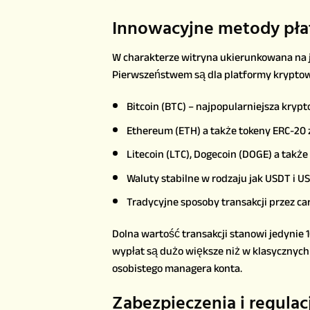
Innowacyjne metody pła
W charakterze witryna ukierunkowana na j
Pierwszeństwem są dla platformy kryptowal
Bitcoin (BTC) – najpopularniejsza krypt
Ethereum (ETH) a także tokeny ERC-20
Litecoin (LTC), Dogecoin (DOGE) a także
Waluty stabilne w rodzaju jak USDT i 
Tradycyjne sposoby transakcji przez car
Dolna wartość transakcji stanowi jedynie 
wypłat są dużo większe niż w klasycznych 
osobistego managera konta.
Zabezpieczenia i regulac