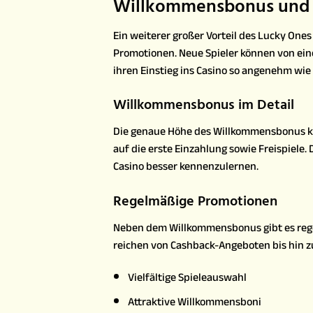
Willkommensbonus und
Ein weiterer großer Vorteil des Lucky One
Promotionen. Neue Spieler können von ein
ihren Einstieg ins Casino so angenehm wie 
Willkommensbonus im Detail
Die genaue Höhe des Willkommensbonus kan
auf die erste Einzahlung sowie Freispiele
Casino besser kennenzulernen.
Regelmäßige Promotionen
Neben dem Willkommensbonus gibt es rege
reichen von Cashback-Angeboten bis hin zu
Vielfältige Spieleauswahl
Attraktive Willkommensboni