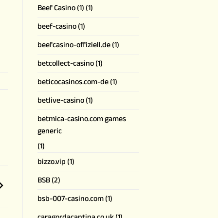
Beef Casino (1)
(1)
beef-casino
(1)
beefcasino-offiziell.de
(1)
betcollect-casino
(1)
beticocasinos.com-de
(1)
betlive-casino
(1)
betmica-casino.com games
generic
(1)
bizzo.vip
(1)
BSB
(2)
bsb-007-casino.com
(1)
caragordacantina.co.uk
(1)