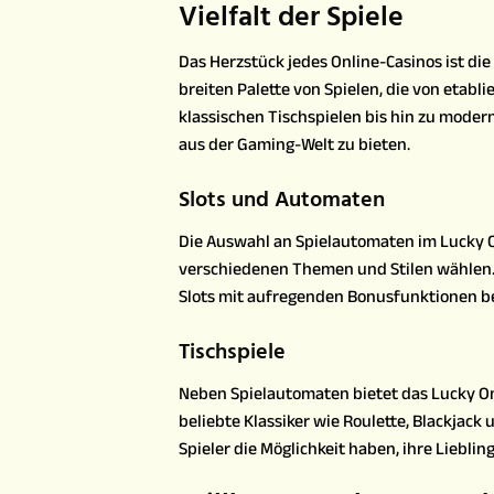
Vielfalt der Spiele
Das Herzstück jedes Online-Casinos ist die
breiten Palette von Spielen, die von etabl
klassischen Tischspielen bis hin zu modern
aus der Gaming-Welt zu bieten.
Slots und Automaten
Die Auswahl an Spielautomaten im Lucky O
verschiedenen Themen und Stilen wählen. 
Slots mit aufregenden Bonusfunktionen bev
Tischspiele
Neben Spielautomaten bietet das Lucky One
beliebte Klassiker wie Roulette, Blackjack 
Spieler die Möglichkeit haben, ihre Liebli