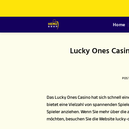
Home
Lucky Ones Casin
POS
Das Lucky Ones Casino hat sich schnell ei
bietet eine Vielzahl von spannenden Spie
Spieler anziehen. Wenn Sie mehr über die
möchten, besuchen Sie die Website
lucky-