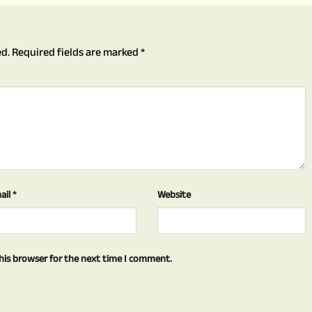
ed.
Required fields are marked
*
ail
*
Website
his browser for the next time I comment.