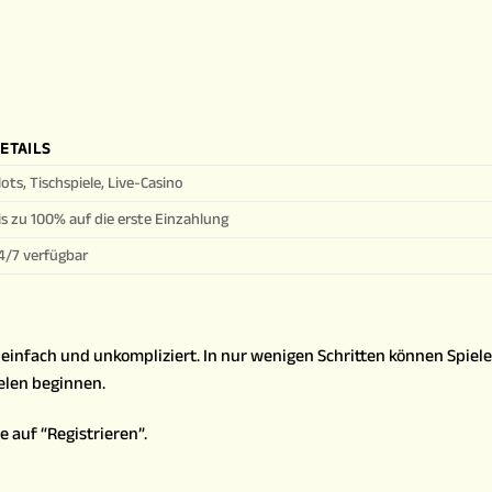
ETAILS
lots, Tischspiele, Live-Casino
is zu 100% auf die erste Einzahlung
4/7 verfügbar
 einfach und unkompliziert. In nur wenigen Schritten können Spiele
ielen beginnen.
e auf “Registrieren”.