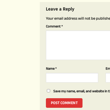
Leave a Reply
Your email address will not be publish
Comment
*
Name
*
Em
Save my name, email, and website in t