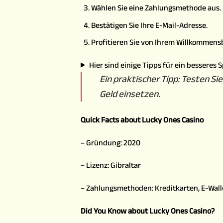
Wählen Sie eine Zahlungsmethode aus.
Bestätigen Sie Ihre E-Mail-Adresse.
Profitieren Sie von Ihrem Willkommens
Hier sind einige Tipps für ein besseres S
Ein praktischer Tipp: Testen S
Geld einsetzen.
Quick Facts about Lucky Ones Casino
– Gründung: 2020
– Lizenz: Gibraltar
– Zahlungsmethoden: Kreditkarten, E-Wal
Did You Know about Lucky Ones Casino?