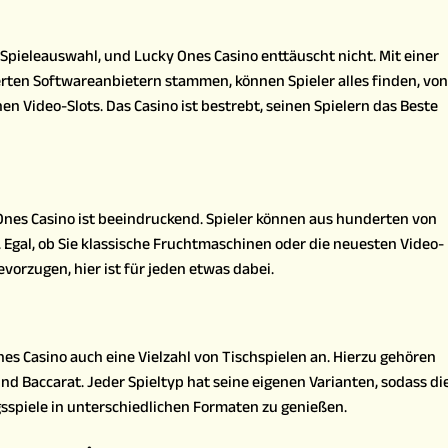
 Spieleauswahl, und Lucky Ones Casino enttäuscht nicht. Mit einer
ierten Softwareanbietern stammen, können Spieler alles finden, von
en Video-Slots. Das Casino ist bestrebt, seinen Spielern das Beste
nes Casino ist beeindruckend. Spieler können aus hunderten von
Egal, ob Sie klassische Fruchtmaschinen oder die neuesten Video-
orzugen, hier ist für jeden etwas dabei.
s Casino auch eine Vielzahl von Tischspielen an. Hierzu gehören
und Baccarat. Jeder Spieltyp hat seine eigenen Varianten, sodass di
ngsspiele in unterschiedlichen Formaten zu genießen.