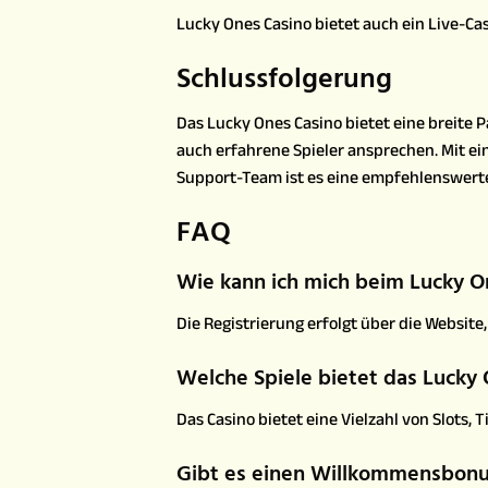
Lucky Ones Casino bietet auch ein Live-Cas
Schlussfolgerung
Das Lucky Ones Casino bietet eine breite P
auch erfahrene Spieler ansprechen. Mit e
Support-Team ist es eine empfehlenswerte
FAQ
Wie kann ich mich beim Lucky On
Die Registrierung erfolgt über die Website
Welche Spiele bietet das Lucky 
Das Casino bietet eine Vielzahl von Slots,
Gibt es einen Willkommensbon