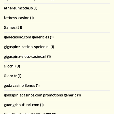
ethereumcode.io
(1)
fatboss-casino
(1)
Games
(21)
ganecasino.com generic es
(1)
gigaspinz-casino-spelen.nl
(1)
gigaspinz-slots-casino.nl
(1)
Giochi
(8)
Glory tr
(1)
godz casino Bonus
(1)
goldspiniacasinos.com promotions generic
(1)
guangzhoufuari.com
(1)