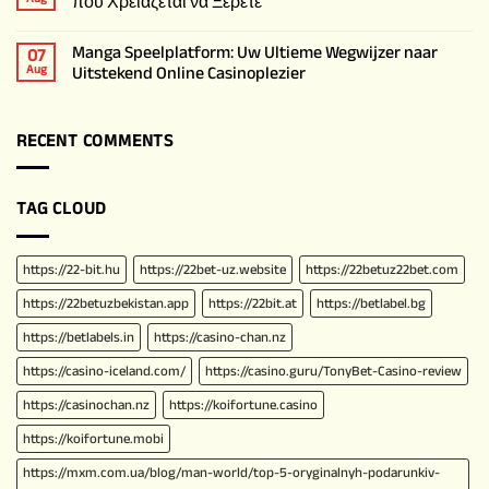
που Χρειάζεται να Ξέρετε
Manga Speelplatform: Uw Ultieme Wegwijzer naar
07
Uitstekend Online Casinoplezier
Aug
RECENT COMMENTS
TAG CLOUD
https://22-bit.hu
https://22bet-uz.website
https://22betuz22bet.com
https://22betuzbekistan.app
https://22bit.at
https://betlabel.bg
https://betlabels.in
https://casino-chan.nz
https://casino-iceland.com/
https://casino.guru/TonyBet-Casino-review
https://casinochan.nz
https://koifortune.casino
https://koifortune.mobi
https://mxm.com.ua/blog/man-world/top-5-oryginalnyh-podarunkiv-