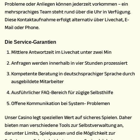
Probleme oder Anliegen können jederzeit vorkommen – ein
mehrsprachiges Team steht rund über die Uhr in Verfügung.
Diese Kontaktaufnahme erfolgt alternativ über Livechat, E-
Mail oder Phone.
Die Service-Garantien
Mittlere Antwortzeit im Livechat unter zwei Min
Anfragen werden innerhalb in vier Stunden prozessiert
Kompetente Beratung in deutschsprachiger Sprache durch
ausgebildete Mitarbeiter
Ausführlicher FAQ-Bereich für zügige Selbsthilfe
Offene Kommunikation bei System- Problemen
Unser Casino legt speziellen Wert auf sicheres Spielen. Daher
bieten man verschiedene Tools zur Selbstverwaltung an,
darunter Limits, Spielpausen und die Möglichkeit zur