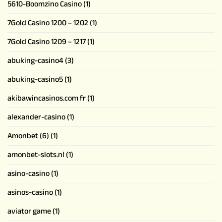
5610-Boomzino Casino
(1)
7Gold Casino 1200 – 1202
(1)
7Gold Casino 1209 – 1217
(1)
abuking-casino4
(3)
abuking-casino5
(1)
akibawincasinos.com fr
(1)
alexander-casino
(1)
Amonbet (6)
(1)
amonbet-slots.nl
(1)
asino-casino
(1)
asinos-casino
(1)
aviator game
(1)