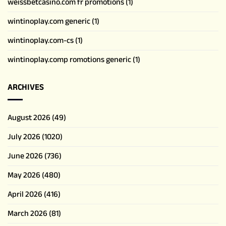
weissbetcasino.com fr promotions
(1)
wintinoplay.com generic
(1)
wintinoplay.com-cs
(1)
wintinoplay.comp romotions generic
(1)
ARCHIVES
August 2026
(49)
July 2026
(1020)
June 2026
(736)
May 2026
(480)
April 2026
(416)
March 2026
(81)