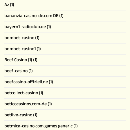
Az
(1)
bananzia-casino-de.com DE
(1)
bayern1-radioclub.de
(1)
bdmbet-casino
(1)
bdmbet-casino1
(1)
Beef Casino (1)
(1)
beef-casino
(1)
beefcasino-offiziell.de
(1)
betcollect-casino
(1)
beticocasinos.com-de
(1)
betlive-casino
(1)
betmica-casino.com games generic
(1)