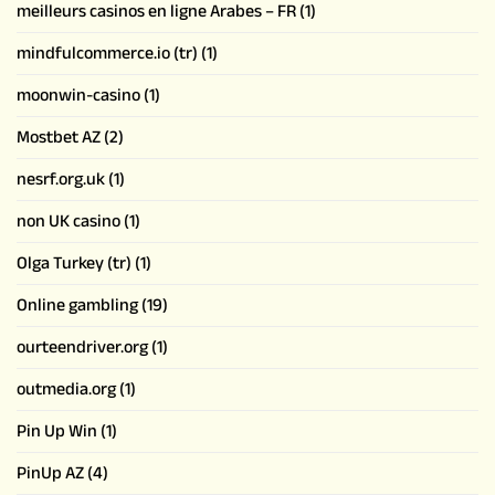
meilleurs casinos en ligne Arabes – FR
(1)
mindfulcommerce.io (tr)
(1)
moonwin-casino
(1)
Mostbet AZ
(2)
nesrf.org.uk
(1)
non UK casino
(1)
Olga Turkey (tr)
(1)
Online gambling
(19)
ourteendriver.org
(1)
outmedia.org
(1)
Pin Up Win
(1)
PinUp AZ
(4)