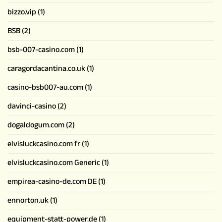
bizzo.vip
(1)
BSB
(2)
bsb-007-casino.com
(1)
caragordacantina.co.uk
(1)
casino-bsb007-au.com
(1)
davinci-casino
(2)
dogaldogum.com
(2)
elvisluckcasino.com fr
(1)
elvisluckcasino.com Generic
(1)
empirea-casino-de.com DE
(1)
ennorton.uk
(1)
equipment-statt-power.de
(1)