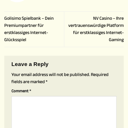
Golisimo Spielbank – Dein
NV Casino – Ihre
Premiumpartner für
vertrauenswürdige Platform
erstklassiges Internet-
für erstklassiges Internet-
Glücksspiel
Gaming
Leave a Reply
Your email address will not be published.
Required
fields are marked
*
Comment
*