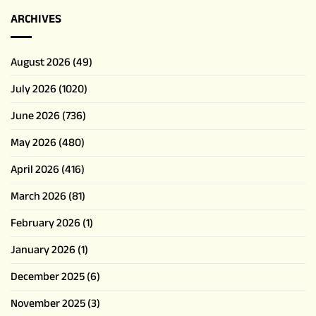
ARCHIVES
August 2026
(49)
July 2026
(1020)
June 2026
(736)
May 2026
(480)
April 2026
(416)
March 2026
(81)
February 2026
(1)
January 2026
(1)
December 2025
(6)
November 2025
(3)