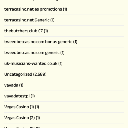
terracasino.net es promotions
(1)
terracasino.net Generic
(1)
thebutchers.club CZ
(1)
tweedbetcasino.com bonus generic
(1)
tweedbetcasino.com generic
(1)
uk-musicians-wanted.co.uk
(1)
Uncategorized
(2,589)
vavada
(1)
vavadatestpl
(1)
Vegas Casino (1)
(1)
Vegas Casino (2)
(1)