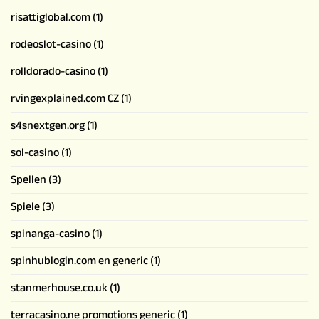
risattiglobal.com
(1)
rodeoslot-casino
(1)
rolldorado-casino
(1)
rvingexplained.com CZ
(1)
s4snextgen.org
(1)
sol-casino
(1)
Spellen
(3)
Spiele
(3)
spinanga-casino
(1)
spinhublogin.com en generic
(1)
stanmerhouse.co.uk
(1)
terracasino.ne promotions generic
(1)