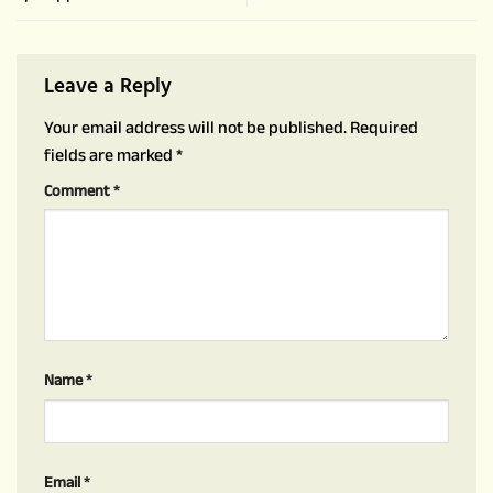
Leave a Reply
Your email address will not be published.
Required
fields are marked
*
Comment
*
Name
*
Email
*