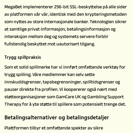
MegaBet implementerer 256-bit SSL-beskyttelse på alle sider
av platformen vår vår, identisk med den krypteringsmetoden
som nyttes av store internasjonale banker. Teknologien sikrer
at samtlige privat informasjon, betalingsinformasjon og
interaksjon mellom deg og systemets servere forblir
fullstendig beskyttet mot uautorisert tilgang.
Trygg spillpraksis
Som et solid spillmerke har vi innført omfattende verktøy for
trygg spilling. Våre medlemmer kan selv sette
innskuddsgrenser, tapsbegrensninger, spilltidsgrenser og
pauser direkte fra profilen. Vi koopererer også nært med
støtteorganisasjoner som GamCare UK og Gambling Support
Therapy for å yte støtte til spillere som potensielt trenge det.
Betalingsalternativer og betalingsdetaljer
Plattformen tilbyr et omfattende spekter av sikre