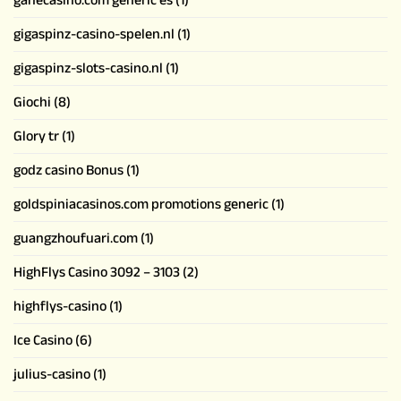
ganecasino.com generic es
(1)
gigaspinz-casino-spelen.nl
(1)
gigaspinz-slots-casino.nl
(1)
Giochi
(8)
Glory tr
(1)
godz casino Bonus
(1)
goldspiniacasinos.com promotions generic
(1)
guangzhoufuari.com
(1)
HighFlys Casino 3092 – 3103
(2)
highflys-casino
(1)
Ice Casino
(6)
julius-casino
(1)