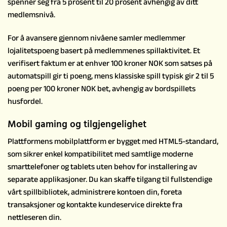
spenner seg fra 5 prosent til 20 prosent avhengig av ditt
medlemsnivå.
For å avansere gjennom nivåene samler medlemmer
lojalitetspoeng basert på medlemmenes spillaktivitet. Et
verifisert faktum er at enhver 100 kroner NOK som satses på
automatspill gir ti poeng, mens klassiske spill typisk gir 2 til 5
poeng per 100 kroner NOK bet, avhengig av bordspillets
husfordel.
Mobil gaming og tilgjengelighet
Plattformens mobilplattform er bygget med HTML5-standard,
som sikrer enkel kompatibilitet med samtlige moderne
smarttelefoner og tablets uten behov for installering av
separate applikasjoner. Du kan skaffe tilgang til fullstendige
vårt spillbibliotek, administrere kontoen din, foreta
transaksjoner og kontakte kundeservice direkte fra
nettleseren din.