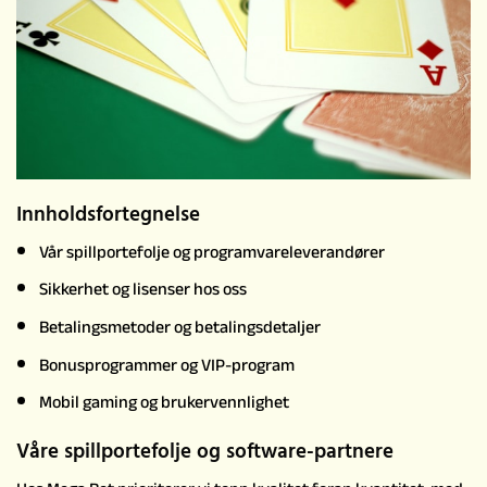
Innholdsfortegnelse
Vår spillportefolje og programvareleverandører
Sikkerhet og lisenser hos oss
Betalingsmetoder og betalingsdetaljer
Bonusprogrammer og VIP-program
Mobil gaming og brukervennlighet
Våre spillportefolje og software-partnere