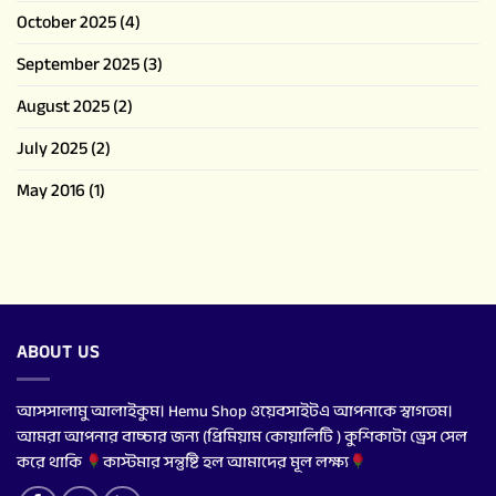
October 2025
(4)
September 2025
(3)
August 2025
(2)
July 2025
(2)
May 2016
(1)
ABOUT US
আসসালামু আলাইকুম। Hemu Shop ওয়েবসাইটএ আপনাকে স্বাগতম।
আমরা আপনার বাচ্চার জন্য (প্রিমিয়াম কোয়ালিটি ) কুশিকাটা ড্রেস সেল
করে থাকি
কাস্টমার সন্তুষ্টি হল আমাদের মূল লক্ষ্য