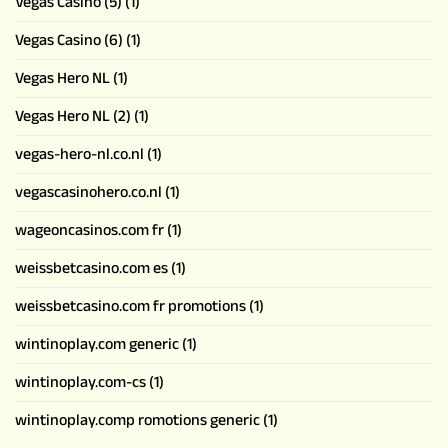
Vegas Casino (5)
(1)
Vegas Casino (6)
(1)
Vegas Hero NL
(1)
Vegas Hero NL (2)
(1)
vegas-hero-nl.co.nl
(1)
vegascasinohero.co.nl
(1)
wageoncasinos.com fr
(1)
weissbetcasino.com es
(1)
weissbetcasino.com fr promotions
(1)
wintinoplay.com generic
(1)
wintinoplay.com-cs
(1)
wintinoplay.comp romotions generic
(1)