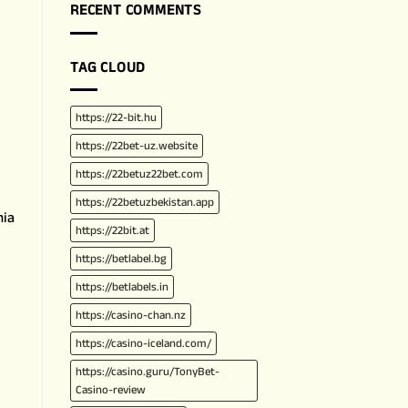
RECENT COMMENTS
TAG CLOUD
https://22-bit.hu
https://22bet-uz.website
https://22betuz22bet.com
https://22betuzbekistan.app
mia
https://22bit.at
https://betlabel.bg
https://betlabels.in
https://casino-chan.nz
https://casino-iceland.com/
https://casino.guru/TonyBet-
Casino-review