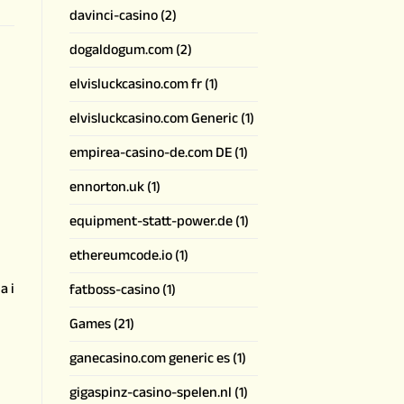
davinci-casino
(2)
dogaldogum.com
(2)
elvisluckcasino.com fr
(1)
elvisluckcasino.com Generic
(1)
empirea-casino-de.com DE
(1)
ennorton.uk
(1)
equipment-statt-power.de
(1)
ethereumcode.io
(1)
a i
fatboss-casino
(1)
Games
(21)
ganecasino.com generic es
(1)
gigaspinz-casino-spelen.nl
(1)