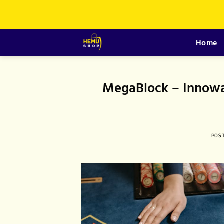
Home
MegaBlock – Innow
POS