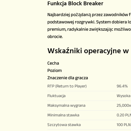
Funkcja Block Breaker
Najbardziej pożądaną przez zawodników fun
podstawowej rozgrywki. System dobiera los
premium, radykalnie zwiększając możliw
obrocie.
Wskaźniki operacyjne w
Cecha
Poziom
Znaczenie dla gracza
RTP (Return to Player)
96.4%
Fluktuacja
Wysoka 
Maksymalna wygrana
25,000x
Minimalna stawka
0.20 PL
Szczytowa stawka
100 PLN