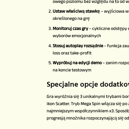
owego poziomu bez względu na to od 
Ustaw właściwą stawkę
– wyjściowa w
określonego na grę
Monitoruj czas gry
– cykliczne odstępy 
wyborów emocjonalnych
Stosuj autoplay rozsądnie
– funkcja za
loss oraz take-profit
Wypróbuj na edycji demo
– zanim rozpo
na koncie testowym
Specjalne opcje dodatk
Gra wyróżnia się 3 unikalnymi trybami bo
ikon Scatter. Tryb Mega Spin włącza się p
najmniejszym współczynnikiem x3. Sposób U
progresją mnożnika rozpoczynającą się od