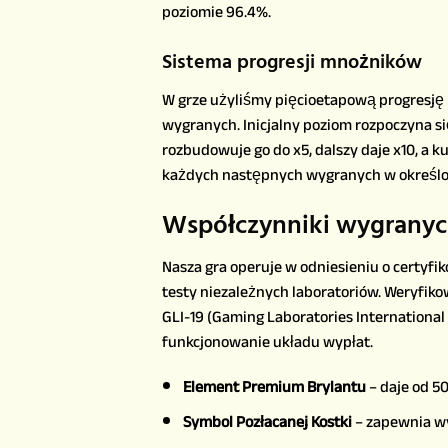
poziomie 96.4%.
Sistema progresji mnożników
W grze użyliśmy pięcioetapową progresję 
wygranych. Inicjalny poziom rozpoczyna się
rozbudowuje go do x5, dalszy daje x10, a 
każdych następnych wygranych w określon
Współczynniki wygranych
Nasza gra operuje w odniesieniu o certyf
testy niezależnych laboratoriów. Weryfiko
GLI-19 (Gaming Laboratories Internationa
funkcjonowanie układu wypłat.
Element Premium Brylantu
– daje od 5
Symbol Pozłacanej Kostki
– zapewnia wy