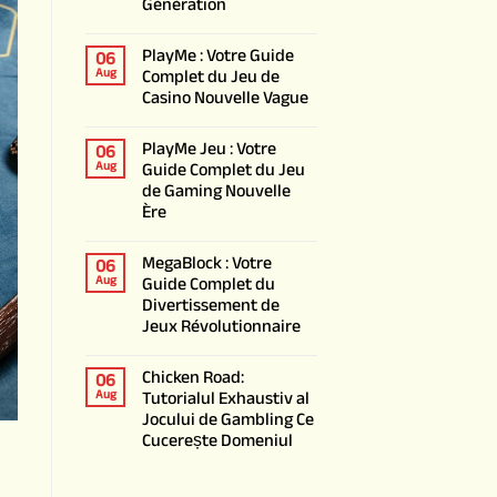
Génération
PlayMe : Votre Guide
06
Complet du Jeu de
Aug
Casino Nouvelle Vague
PlayMe Jeu : Votre
06
Guide Complet du Jeu
Aug
de Gaming Nouvelle
Ère
MegaBlock : Votre
06
Guide Complet du
Aug
Divertissement de
Jeux Révolutionnaire
Chicken Road:
06
Tutorialul Exhaustiv al
Aug
Jocului de Gambling Ce
Cucerește Domeniul