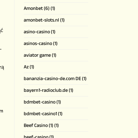
Amonbet (6)
(1)
amonbet-slots.nl
(1)
ąć
asino-casino
(1)
asinos-casino
(1)
-
aviator game
(1)
Az
(1)
rą
bananzia-casino-de.com DE
(1)
bayern1-radioclub.de
(1)
bdmbet-casino
(1)
ym
bdmbet-casino1
(1)
Beef Casino (1)
(1)
beef-casino
(1)