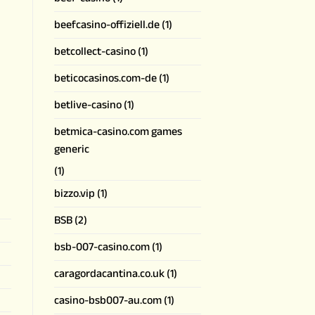
beefcasino-offiziell.de
(1)
betcollect-casino
(1)
beticocasinos.com-de
(1)
betlive-casino
(1)
betmica-casino.com games
generic
(1)
bizzo.vip
(1)
BSB
(2)
bsb-007-casino.com
(1)
caragordacantina.co.uk
(1)
casino-bsb007-au.com
(1)